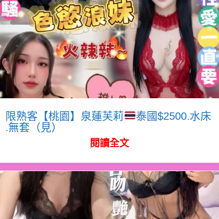
限熟客【桃園】泉蓮芙莉
泰國$2500.水床
.無套（見）
閱讀全文