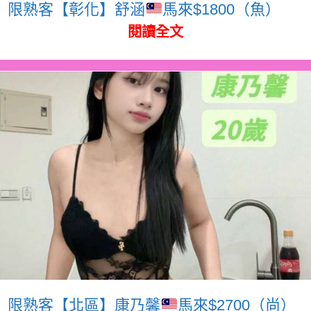
限熟客【彰化】舒涵
馬來$1800（魚）
閱讀全文
限熟客【北區】康乃馨
馬來$2700（尚）