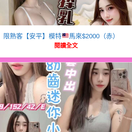
限熟客【安平】模特
馬來$2000（赤）
閱讀全文