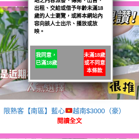
站之內容派發、傳閱、出售、
出租、交給或借予年齡未滿18
歲的人士瀏覽，或將本網站內
容向該人士出示、播放或放
映。
我同意，
未滿18歲
已滿18歲
或不同意
本條款
限熟客【南區】藍心
越南$3000（豪）
閱讀全文