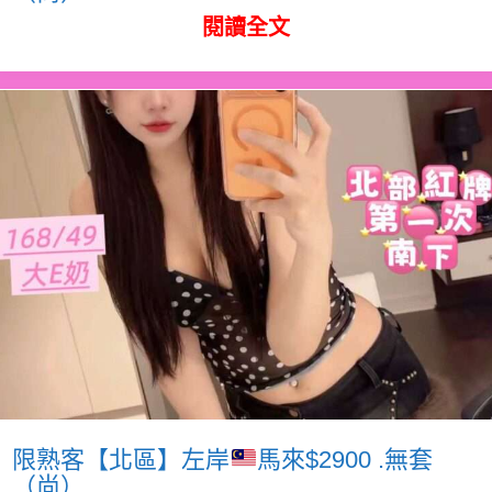
閱讀全文
限熟客【北區】左岸
馬來$2900 .無套
（尚）