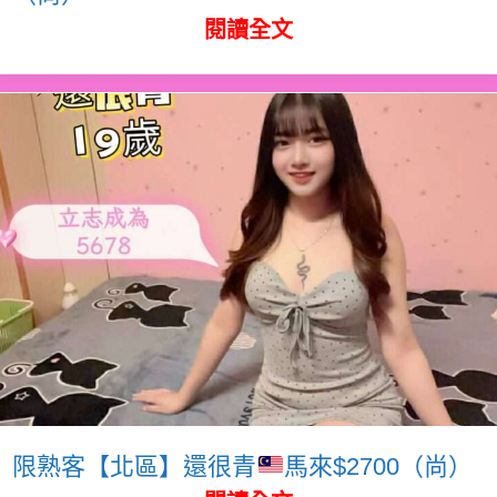
閱讀全文
限熟客【北區】還很青
馬來$2700（尚）