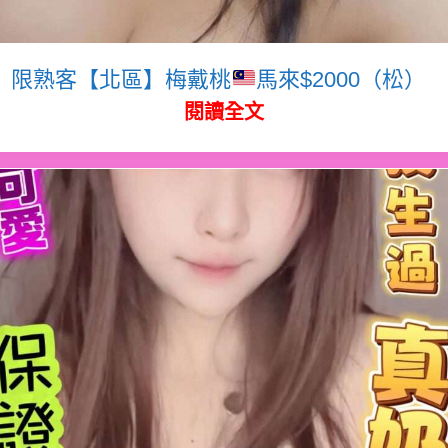
限熟客【北區】梅戴桃
馬來$2000（松）
閱讀全文