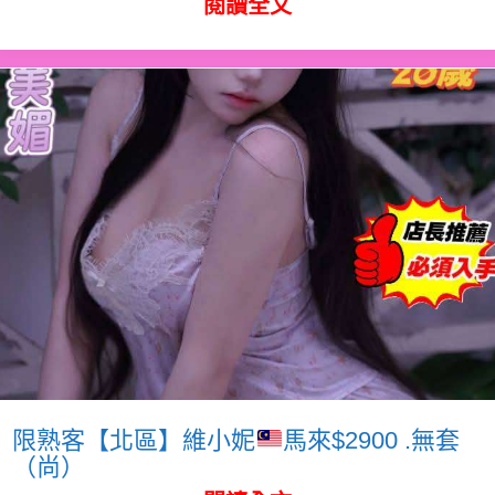
閱讀全文
限熟客【北區】維小妮
馬來$2900 .無套
（尚）