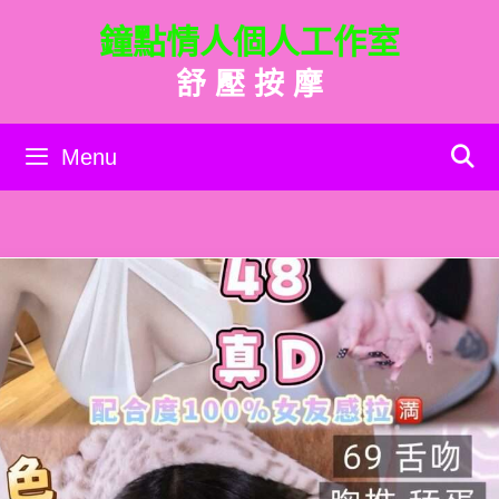
跳
鐘點情人個人工作室
至
主
舒 壓 按 摩
要
內
容
Menu