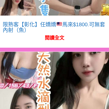
限熟客【彰化】任嬌嬌
馬來$1800.可無套
內射（魚）
閱讀全文