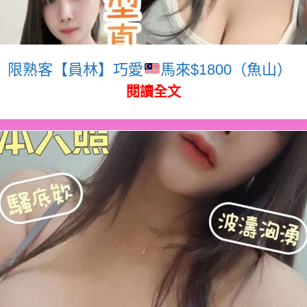
限熟客【員林】巧愛
馬來$1800（魚山）
閱讀全文