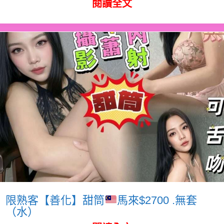
閱讀全文
限熟客【善化】甜筒
馬來$2700 .無套
（水）