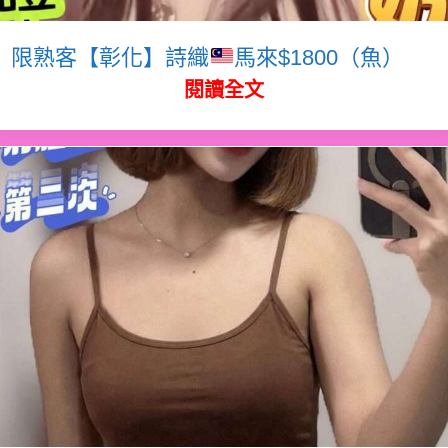
限熟客【彰化】詩織
馬來$1800（魚）
閱讀全文