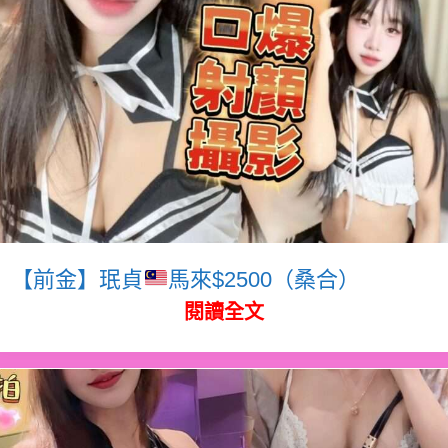
【前金】珉貞
馬來$2500（桑合）
閱讀全文