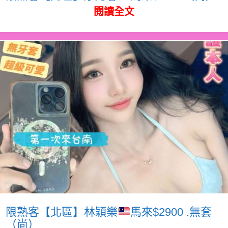
閱讀全文
限熟客【北區】林穎樂
馬來$2900 .無套
（尚）