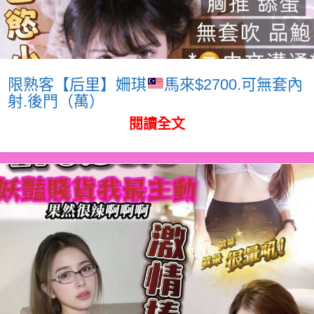
限熟客【后里】姍琪
馬來$2700.可無套內
射.後門（萬）
閱讀全文