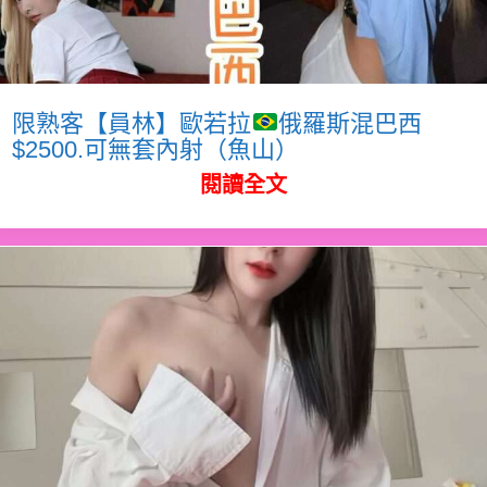
限熟客【員林】歐若拉
俄羅斯混巴西
$2500.可無套內射（魚山）
閱讀全文