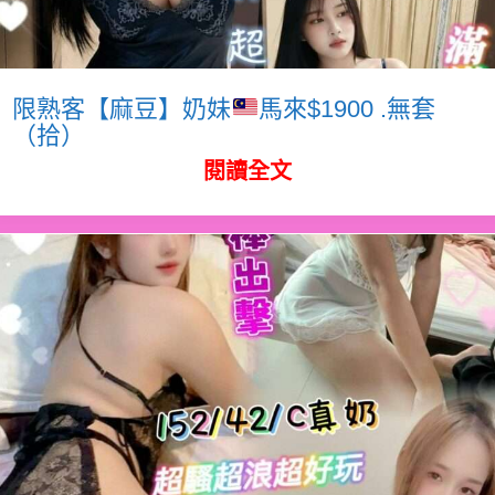
限熟客【麻豆】奶妹
馬來$1900 .無套
（拾）
閱讀全文