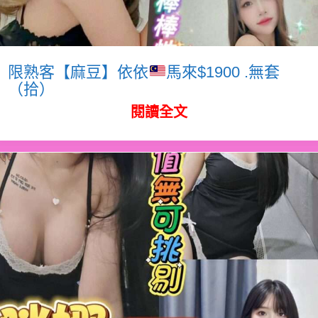
限熟客【麻豆】依依
馬來$1900 .無套
（拾）
閱讀全文