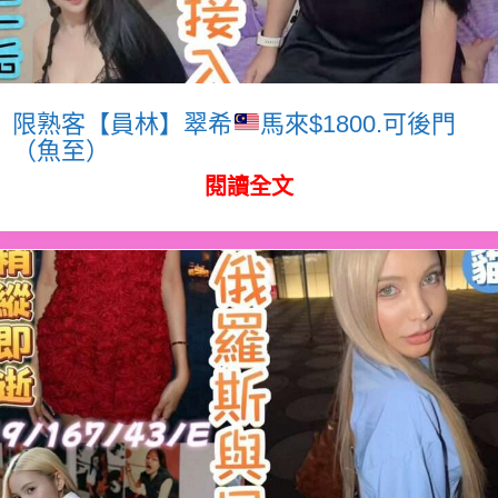
限熟客【員林】翠希
馬來$1800.可後門
（魚至）
閱讀全文