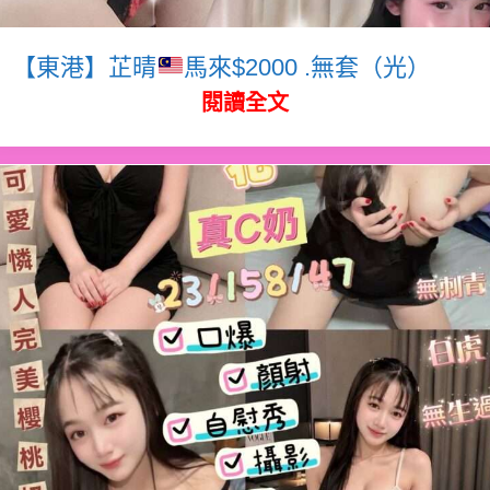
【東港】芷晴
馬來$2000 .無套（光）
閱讀全文