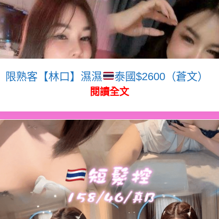
限熟客【林口】濕濕
泰國$2600（蒼文）
閱讀全文