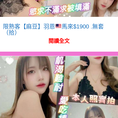
限熟客【麻豆】羽恩
馬來$1900 .無套
（拾）
閱讀全文