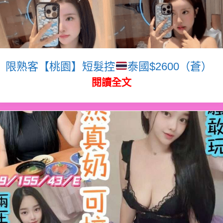
限熟客【桃園】短髮控
泰國$2600（蒼）
閱讀全文