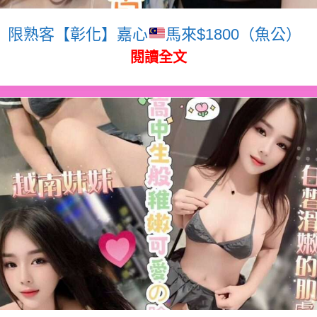
限熟客【彰化】嘉心
馬來$1800（魚公）
閱讀全文