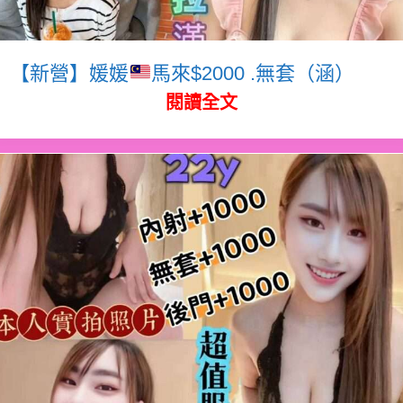
【新營】媛媛
馬來$2000 .無套（涵）
閱讀全文