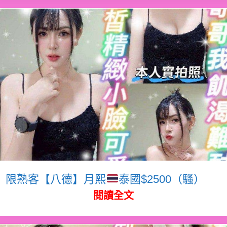
限熟客【八德】月熙
泰國$2500（騷）
閱讀全文