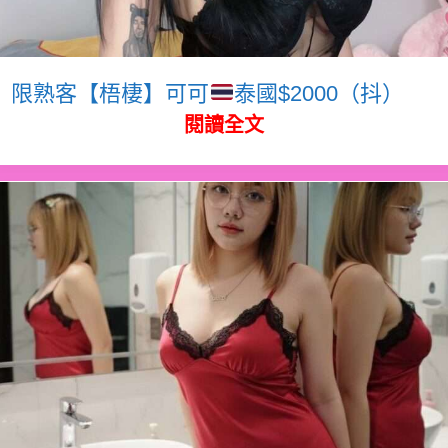
限熟客【梧棲】可可
泰國$2000（抖）
閱讀全文