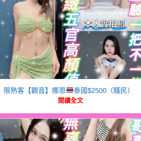
限熟客【觀音】娜恩
泰國$2500（騷民）
閱讀全文