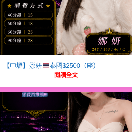
【中壢】娜妍
泰國$2500（座）
閱讀全文