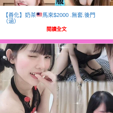
【善化】奶茶
馬來$2000 .無套.後門
（涵）
閱讀全文