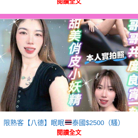
閱讀全文
限熟客【八德】眠眠
泰國$2500（騷）
閱讀全文