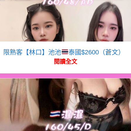
限熟客【林口】池池
泰國$2600（蒼文）
閱讀全文