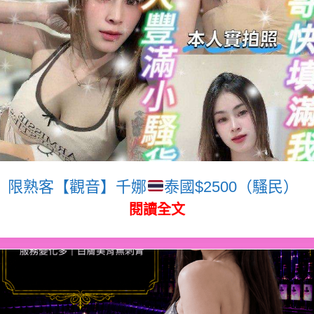
限熟客【觀音】千娜
泰國$2500（騷民）
閱讀全文