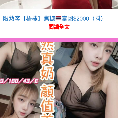
限熟客【梧棲】焦糖
泰國$2000（抖）
閱讀全文