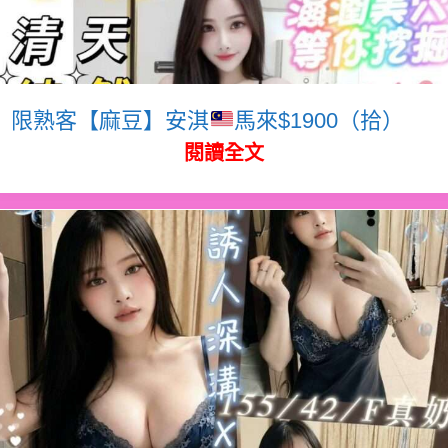
限熟客【麻豆】安淇
馬來$1900（拾）
閱讀全文