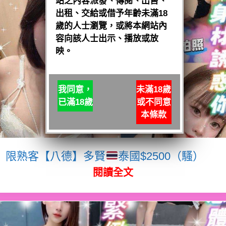
站之內容派發、傳閱、出售、
出租、交給或借予年齡未滿18
歲的人士瀏覽，或將本網站內
容向該人士出示、播放或放
映。
我同意，
未滿18歲
已滿18歲
或不同意
本條款
限熟客【八德】多賢
泰國$2500（騷）
閱讀全文