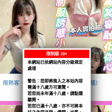
限制級 18+
本網站已依網站內容分級規定
處理
警告︰您即將進入之本站內容
限熟客【八德】宥瑄
泰國$2500（騷）
需滿十八歲方可瀏覽。
閱讀全文
若您尚未年滿十八歲，請點選
離開。
若您已滿十八歲，亦不可將本