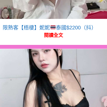
限熟客【梧棲】妮妮
泰國$2200（抖）
閱讀全文