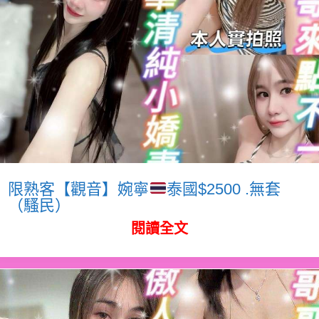
限熟客【觀音】婉寧
泰國$2500 .無套
（騷民）
閱讀全文