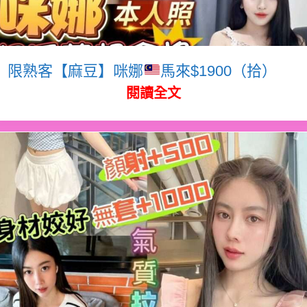
限熟客【麻豆】咪娜
馬來$1900（拾）
閱讀全文