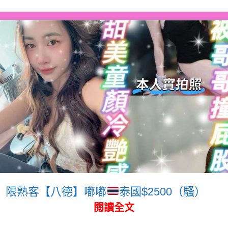
限熟客【八德】嘟嘟
泰國$2500（騷）
閱讀全文