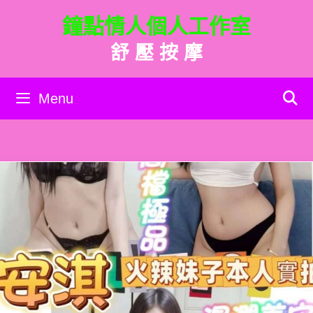
跳
鐘點情人個人工作室
至
主
舒 壓 按 摩
要
內
容
Menu