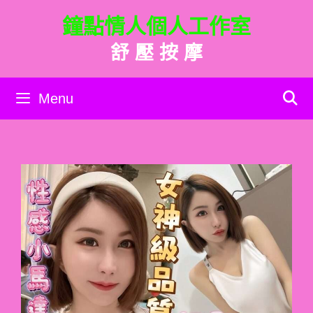
跳
鐘點情人個人工作室
至
主
舒 壓 按 摩
要
內
容
Menu