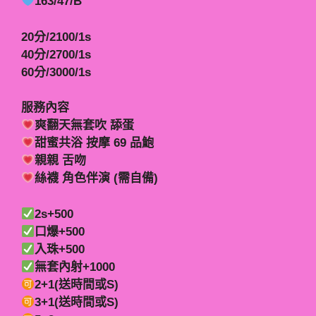
163/47/B
20分/2100/1s
40分/2700/1s
60分/3000/1s
服務內容
爽翻天無套吹 舔蛋
甜蜜共浴 按摩 69 品鮑
親親 舌吻
絲襪 角色伴演 (需自備)
2s+500
口爆+500
入珠+500
無套內射+1000
2+1(送時間或S)
3+1(送時間或S)