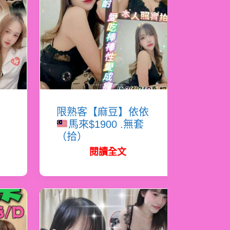
恩
限熟客【麻豆】依依
馬來$1900 .無套
（拾）
閱讀全文