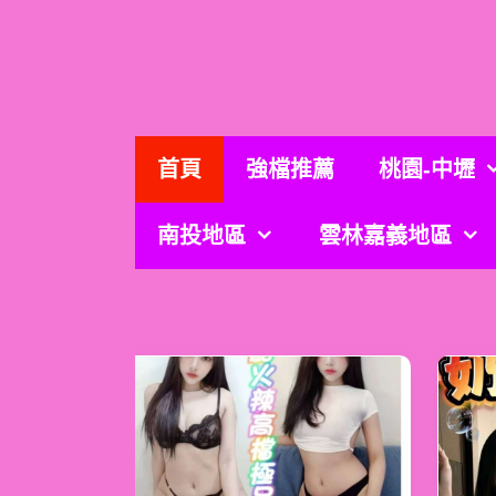
跳
至
主
要
內
容
首頁
強檔推薦
桃園-中壢
南投地區
雲林嘉義地區