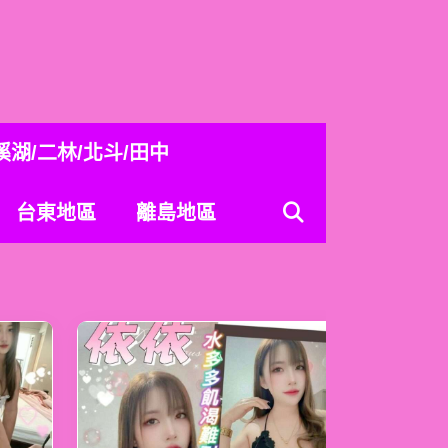
溪湖/二林/北斗/田中
台東地區
離島地區