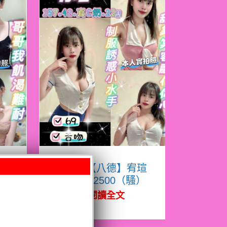
熙
限熟客【八德】宥瑄
泰國$2500（騷）
閱讀全文