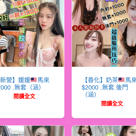
新營】媛媛
馬來
【善化】奶茶
馬
2000 .無套（涵）
$2000 .無套.後門
（涵）
閱讀全文
閱讀全文