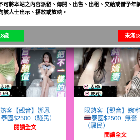
不可將本站之內容派發、傳閱、出售、出租、交給或借予年齡
向該人士出示、播放或放映。
8歲
未滿1
熟客【觀音】娜恩
限熟客【觀音】婉
泰國$2500（騷民）
泰國$2500 .無套
（騷民）
閱讀全文
閱讀全文