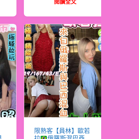
閱讀全文
希
限熟客【員林】歐若
門
拉
俄羅斯混巴西