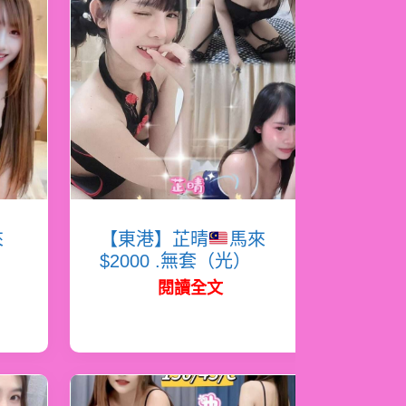
來
【東港】芷晴
馬來
$2000 .無套（光）
閱讀全文