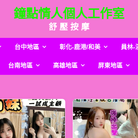
鐘點情人個人工作室
舒 壓 按 摩
台中地區
彰化-鹿港/和美
員林-
台南地區
高雄地區
屏東地區