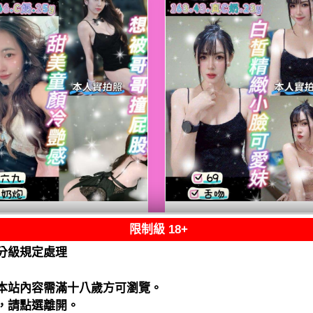
限制級 18+
熟客【八德】嘟嘟
限熟客【八德】月
泰國$2500（騷）
泰國$2500（騷）
分級規定處理
閱讀全文
閱讀全文
本站內容需滿十八歲方可瀏覽。
，請點選離開。