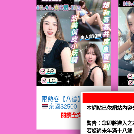
限熟客【八德】眠眠
限
泰國$2500（騷）
本網站已依網站內容
閱讀全文
警告︰您即將進入之
若您尚未年滿十八歲