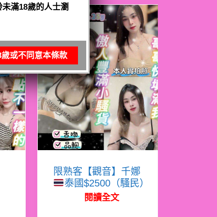
未滿18歲的人士瀏
8歲或不同意本條款
寧
限熟客【觀音】千娜
泰國$2500（騷民）
閱讀全文