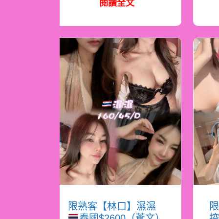
閱讀全文
限熟客【林口】濕濕
限
泰國$2600（蒼文）
控