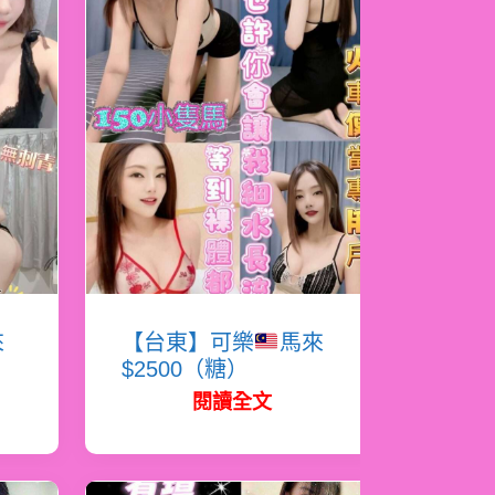
來
【台東】可樂
馬來
$2500（糖）
閱讀全文