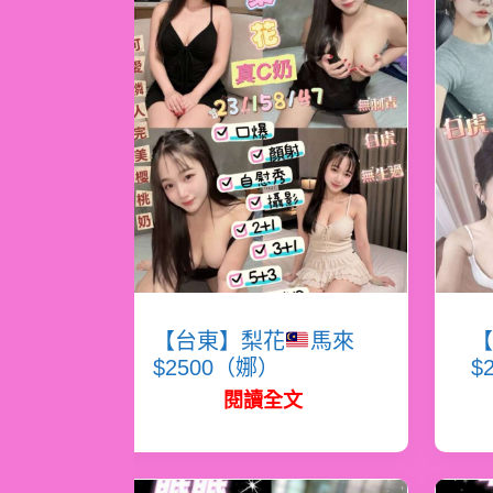
【台東】梨花
馬來
【
$2500（娜）
$
閱讀全文