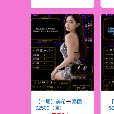
【中壢】美希
泰國
【
$2500（座）
$