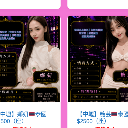
中壢】娜妍
泰國
【中壢】糖芸
泰
2500（座）
$2500（座）