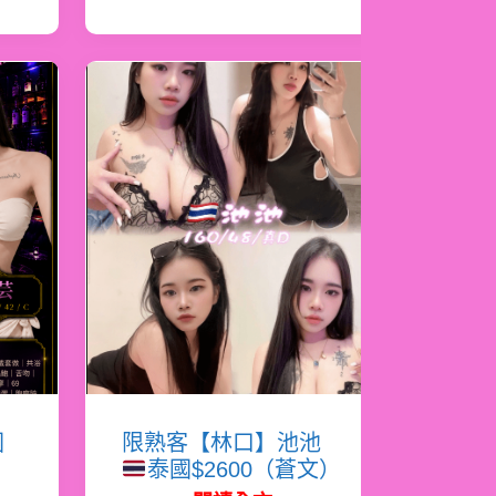
國
限熟客【林口】池池
泰國$2600（蒼文）