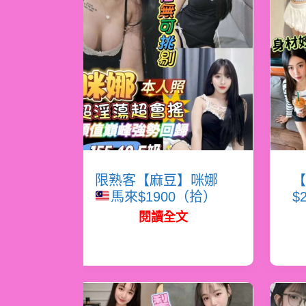
限熟客【麻豆】咪娜
【
馬來$1900（拾）
$
閱讀全文