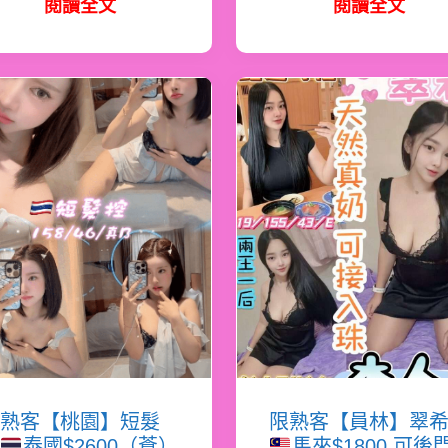
閱讀全文
閱讀全文
熟客【桃園】短髮
限熟客【員林】翠
泰國$2600（蒼）
馬來$1800.可後