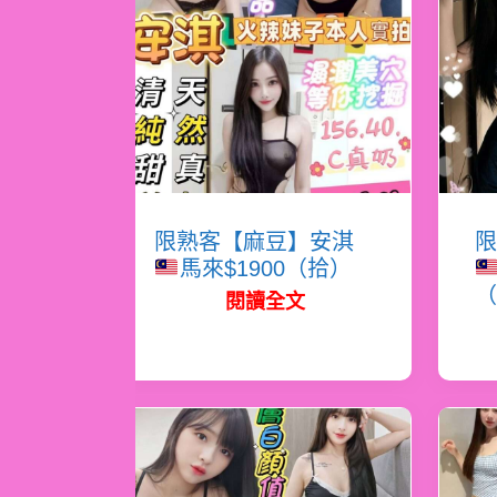
限熟客【麻豆】安淇
限
馬來$1900（拾）
（
閱讀全文