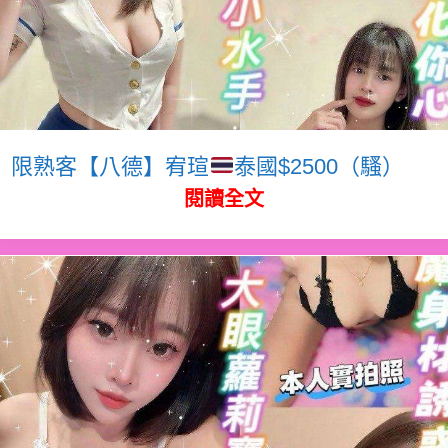
限熟客【八德】宥瑄
泰國$2500（騷）
閱讀全文