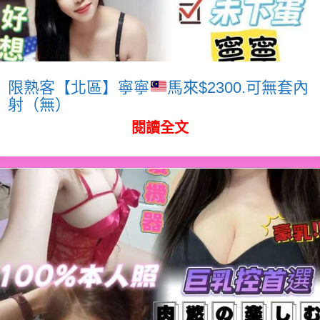
限熟客【北區】寧寧
馬來$2300.可無套內
射（無）
閱讀全文