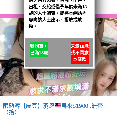
站之內容派發、傳閱、出售、
閱讀全文
出租、交給或借予年齡未滿18
歲的人士瀏覽，或將本網站內
容向該人士出示、播放或放
映。
我同意，
未滿18歲
已滿18歲
或不同意
本條款
限熟客【麻豆】羽恩
馬來$1900 .無套
（拾）