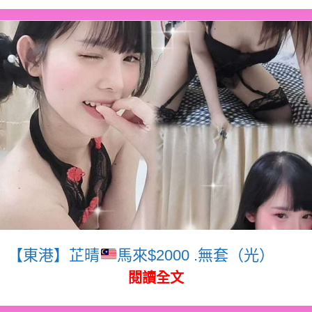
【東港】芷晴
馬來$2000 .無套（光）
閱讀全文