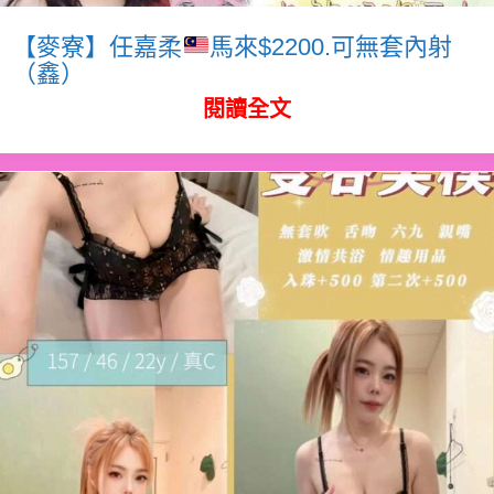
【麥寮】任嘉柔
馬來$2200.可無套內射
（鑫）
閱讀全文