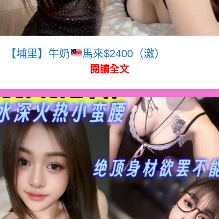
【埔里】牛奶
馬來$2400（激）
閱讀全文