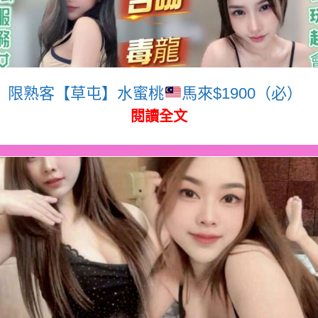
限熟客【草屯】水蜜桃
馬來$1900（必）
閱讀全文