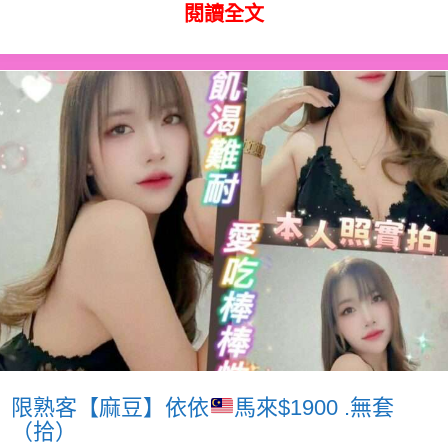
閱讀全文
限熟客【麻豆】依依
馬來$1900 .無套
（拾）