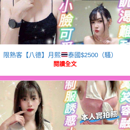
限熟客【八德】月熙
泰國$2500（騷）
閱讀全文