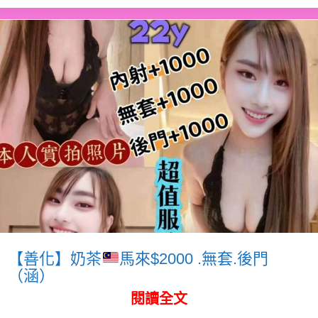
【善化】奶茶
馬來$2000 .無套.後門
（涵）
閱讀全文