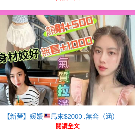
【新營】媛媛
馬來$2000 .無套（涵）
閱讀全文