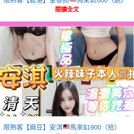
閱讀全文
限熟客【麻豆】安淇
馬來$1900（拾）