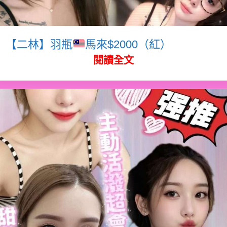
【二林】羽瓶
馬來$2000（紅）
閱讀全文