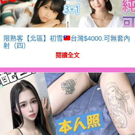
限熟客【北區】初雪
台灣$4000.可無套內
射（四）
閱讀全文