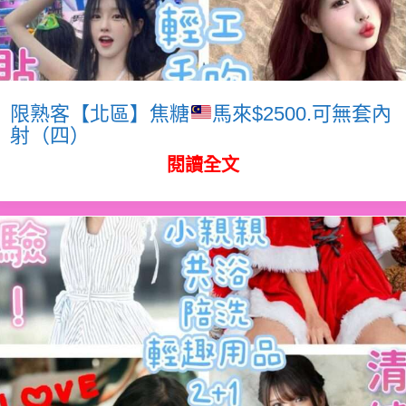
限熟客【北區】焦糖
馬來$2500.可無套內
射（四）
閱讀全文