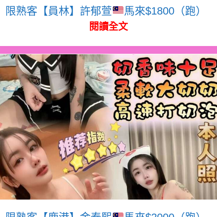
限熟客【員林】許郁萱
馬來$1800（跑）
閱讀全文
限熟客【鹿港】金泰熙
馬來$2000（跑）