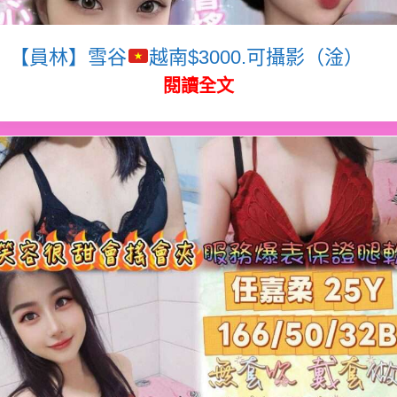
【員林】雪谷
越南$3000.可攝影（淦）
閱讀全文