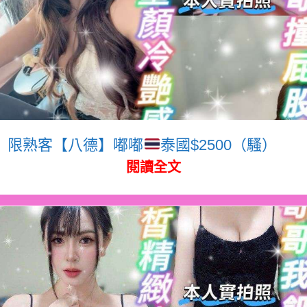
限熟客【八德】嘟嘟
泰國$2500（騷）
閱讀全文