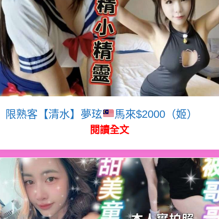
限熟客【清水】夢玹
馬來$2000（姬）
閱讀全文