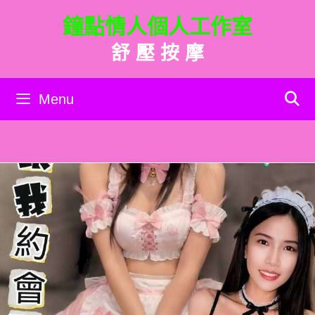
跳
鐘點情人個人工作室
至
主
舒 壓 按 摩
要
內
容
Menu