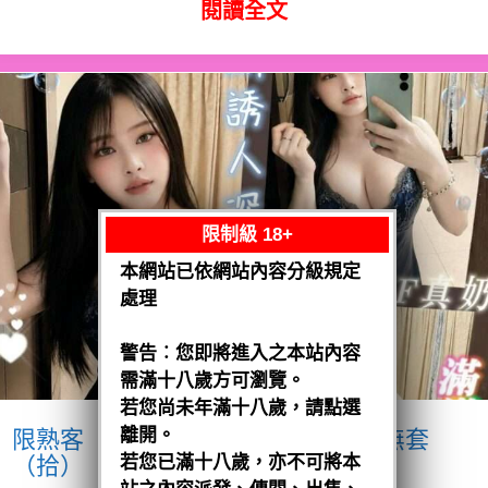
閱讀全文
限制級 18+
本網站已依網站內容分級規定
處理
警告︰您即將進入之本站內容
需滿十八歲方可瀏覽。
若您尚未年滿十八歲，請點選
離開。
限熟客【麻豆】奶妹
馬來$1900 .無套
（拾）
若您已滿十八歲，亦不可將本