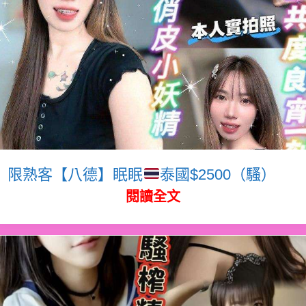
限熟客【八德】眠眠
泰國$2500（騷）
閱讀全文