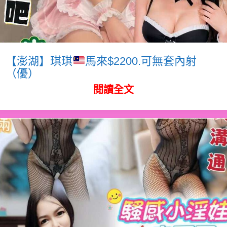
【澎湖】琪琪
馬來$2200.可無套內射
（優）
閱讀全文