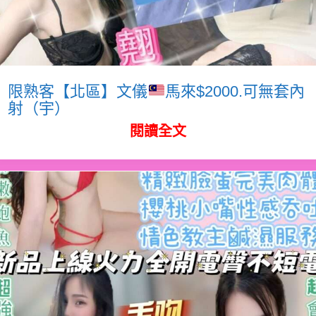
限熟客【北區】文儀
馬來$2000.可無套內
射（宇）
閱讀全文