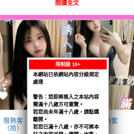
閱讀全文
限制級 18+
本網站已依網站內容分級規定
處理
警告︰您即將進入之本站內容
需滿十八歲方可瀏覽。
若您尚未年滿十八歲，請點選
離開。
限熟客【麻豆】奶妹
馬來$1900 .無套
（拾）
若您已滿十八歲，亦不可將本