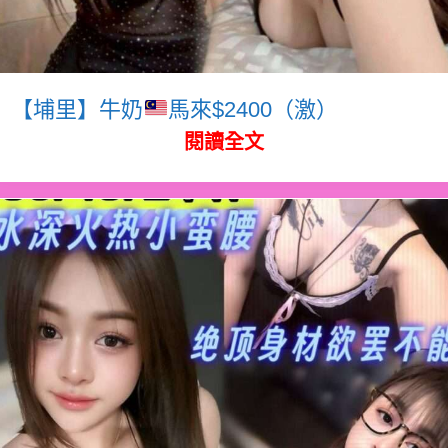
【埔里】牛奶
馬來$2400（激）
閱讀全文