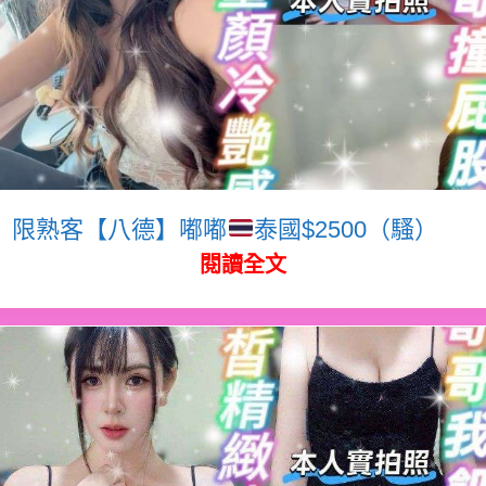
限熟客【八德】嘟嘟
泰國$2500（騷）
閱讀全文