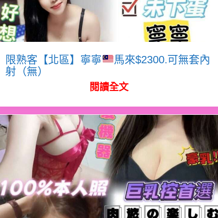
限熟客【北區】寧寧
馬來$2300.可無套內
射（無）
閱讀全文