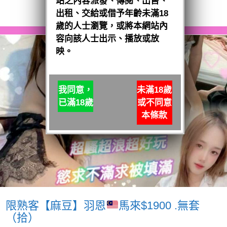
站之內容派發、傳閱、出售、
閱讀全文
出租、交給或借予年齡未滿18
歲的人士瀏覽，或將本網站內
容向該人士出示、播放或放
映。
我同意，
未滿18歲
已滿18歲
或不同意
本條款
限熟客【麻豆】羽恩
馬來$1900 .無套
（拾）