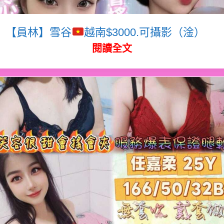
【員林】雪谷
越南$3000.可攝影（淦）
閱讀全文