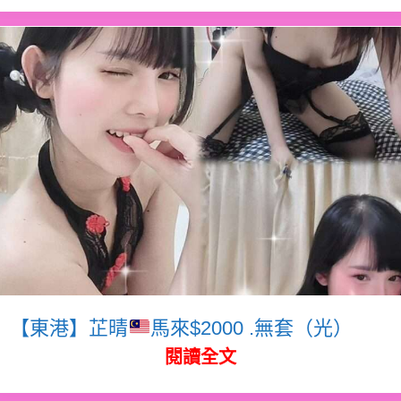
【東港】芷晴
馬來$2000 .無套（光）
閱讀全文