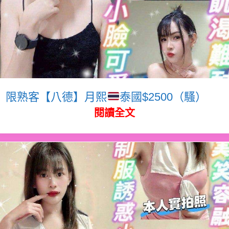
限熟客【八德】月熙
泰國$2500（騷）
閱讀全文