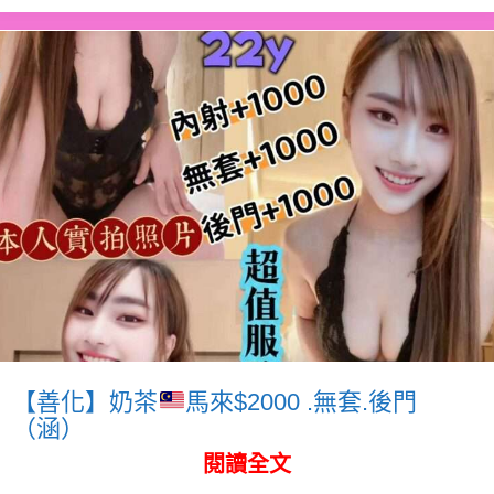
【善化】奶茶
馬來$2000 .無套.後門
（涵）
閱讀全文