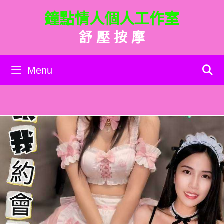
跳
鐘點情人個人工作室
至
主
舒 壓 按 摩
要
內
容
Menu