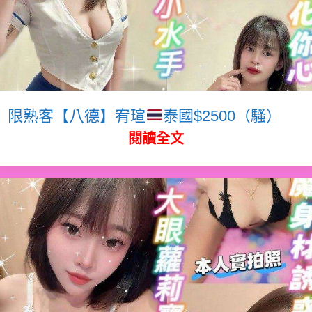
限熟客【八德】宥瑄
泰國$2500（騷）
閱讀全文