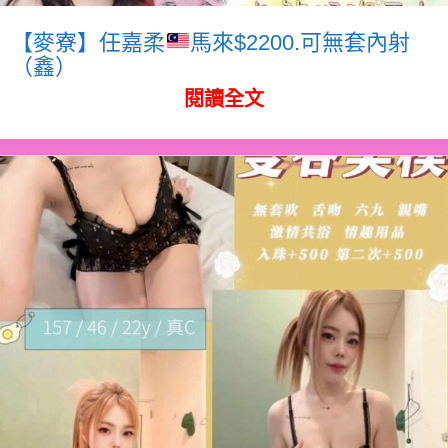
【麥寮】任嘉柔
馬來$2200.可無套內射
（鑫）
閱讀全文