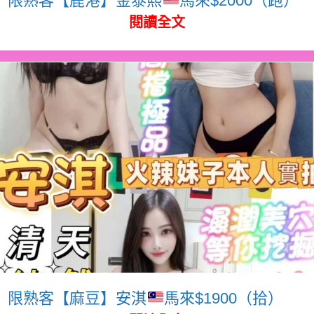
閱讀全文
限熟客【麻豆】安淇
馬來$1900（拾）