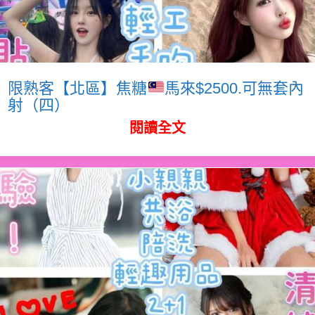
限熟客【北區】焦糖
馬來$2500.可無套內
射（四）
閱讀全文