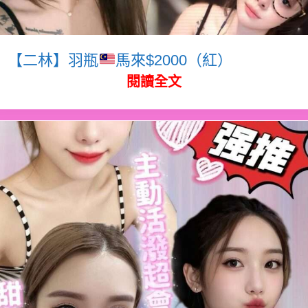
【二林】羽瓶
馬來$2000（紅）
閱讀全文