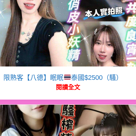
限熟客【八德】眠眠
泰國$2500（騷）
閱讀全文