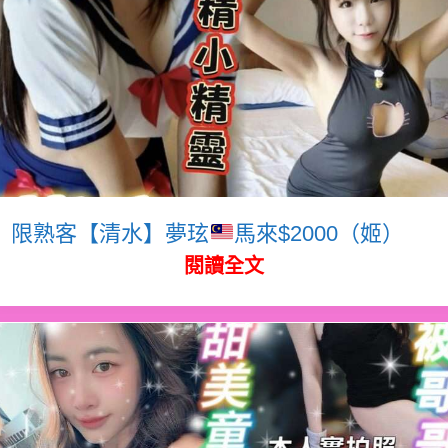
限熟客【清水】夢玹
馬來$2000（姬）
閱讀全文