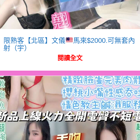
限熟客【北區】文儀
馬來$2000.可無套內
射（宇）
閱讀全文