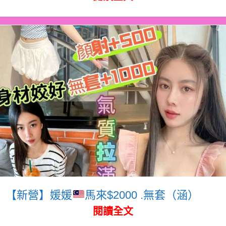
【新營】媛媛
馬來$2000 .無套（涵）
閱讀全文