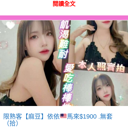
閱讀全文
限熟客【麻豆】依依
馬來$1900 .無套
（拾）