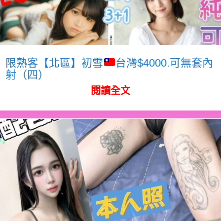
限熟客【北區】初雪
台灣$4000.可無套內
射（四）
閱讀全文