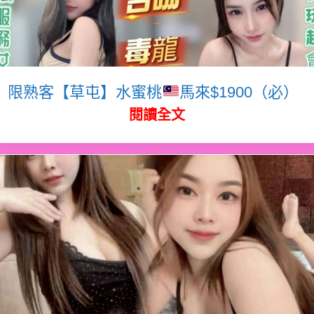
限熟客【草屯】水蜜桃
馬來$1900（必）
閱讀全文