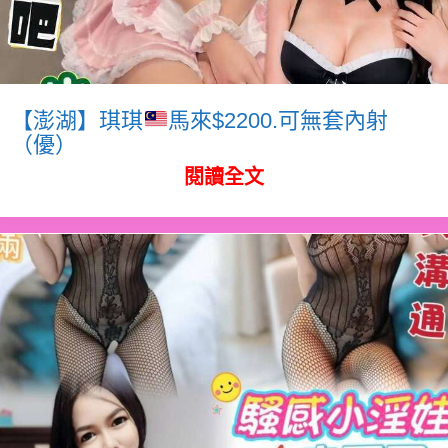
【澎湖】琪琪
馬來$2200.可無套內射
（優）
閱讀全文