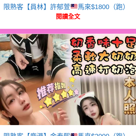
限熟客【員林】許郁萱
馬來$1800（跑）
閱讀全文
限熟客【鹿港】金泰熙
馬來$2000（跑）