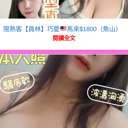
限熟客【員林】巧愛
馬來$1800（魚山）
閱讀全文