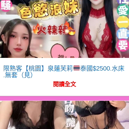
限熟客【桃園】泉蓮芙莉
泰國$2500.水床
.無套（見）
閱讀全文