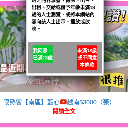
站之內容派發、傳閱、出售、
出租、交給或借予年齡未滿18
歲的人士瀏覽，或將本網站內
容向該人士出示、播放或放
映。
我同意，
未滿18歲
已滿18歲
或不同意
本條款
限熟客【南區】藍心
越南$3000（豪）
閱讀全文