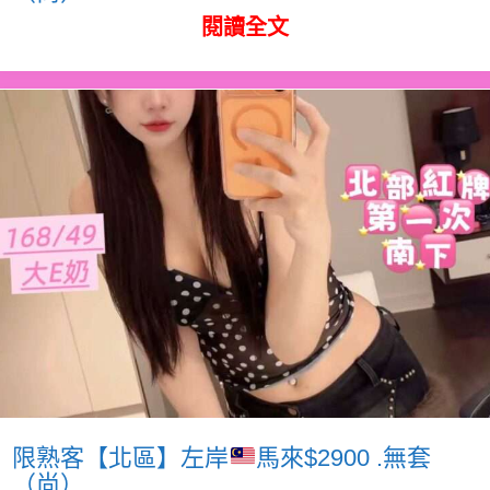
閱讀全文
限熟客【北區】左岸
馬來$2900 .無套
（尚）