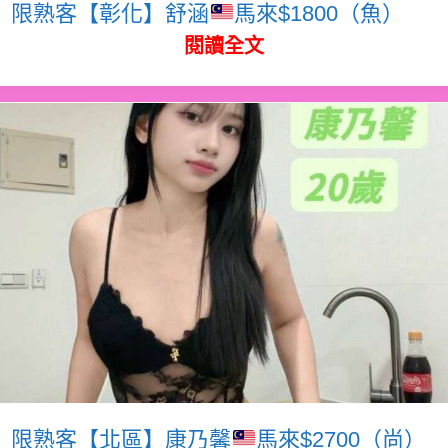
限熟客【彰化】舒涵
馬來$1800（魚）
閱讀全文
限熟客【北區】康乃馨
馬來$2700（尚）