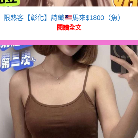
限熟客【彰化】詩織
馬來$1800（魚）
閱讀全文