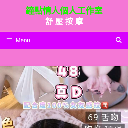
跳
鐘點情人個人工作室
至
主
舒 壓 按 摩
要
內
容
Menu