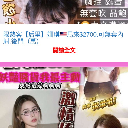
限熟客【后里】姍琪
馬來$2700.可無套內
射.後門（萬）
閱讀全文