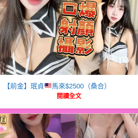
【前金】珉貞
馬來$2500（桑合）
閱讀全文