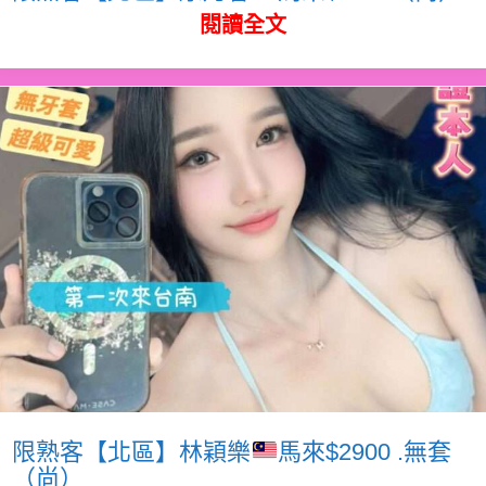
閱讀全文
限熟客【北區】林穎樂
馬來$2900 .無套
（尚）