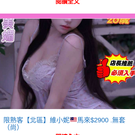
閱讀全文
限熟客【北區】維小妮
馬來$2900 .無套
（尚）