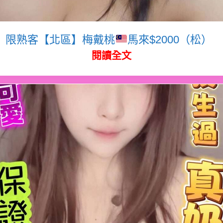
限熟客【北區】梅戴桃
馬來$2000（松）
閱讀全文