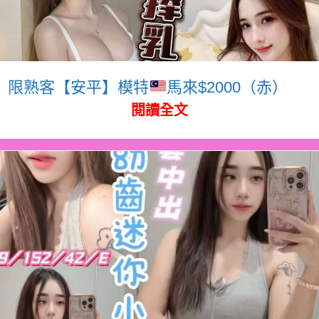
限熟客【安平】模特
馬來$2000（赤）
閱讀全文