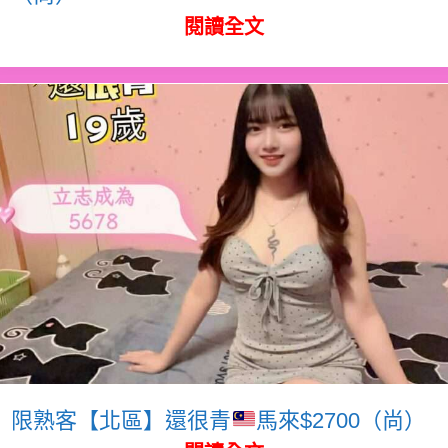
閱讀全文
限熟客【北區】還很青
馬來$2700（尚）