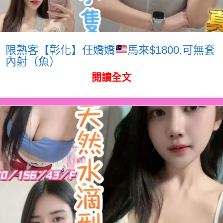
限熟客【彰化】任嬌嬌
馬來$1800.可無套
內射（魚）
閱讀全文