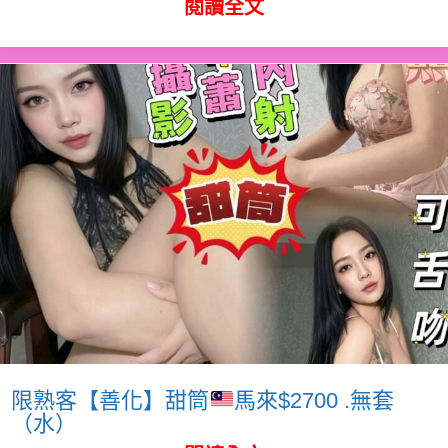
閱讀全文
限熟客【善化】甜筒
馬來$2700 .無套
（水）