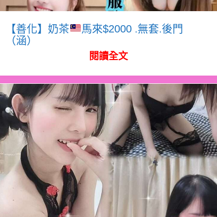
【善化】奶茶
馬來$2000 .無套.後門
（涵）
閱讀全文