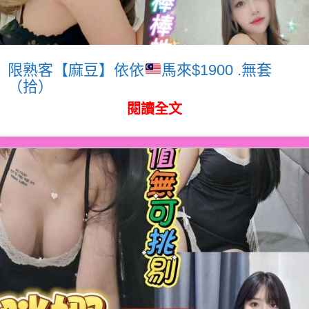
限熟客【麻豆】依依
馬來$1900 .無套
（拾）
閱讀全文