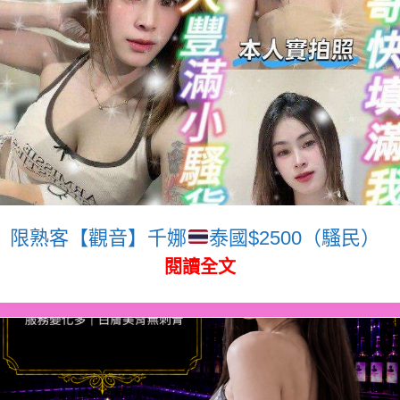
限熟客【觀音】千娜
泰國$2500（騷民）
閱讀全文