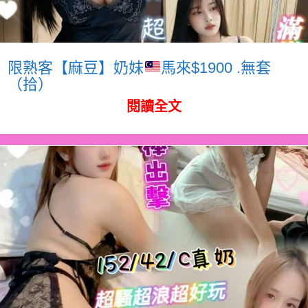
限熟客【麻豆】奶妹
馬來$1900 .無套
（拾）
閱讀全文