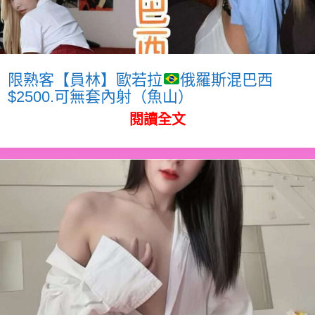
限熟客【員林】歐若拉
俄羅斯混巴西
$2500.可無套內射（魚山）
閱讀全文