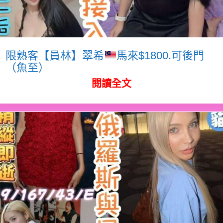
限熟客【員林】翠希
馬來$1800.可後門
（魚至）
閱讀全文