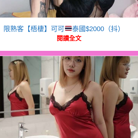
限熟客【梧棲】可可
泰國$2000（抖）
閱讀全文