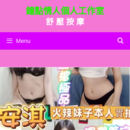
跳
鐘點情人個人工作室
至
主
舒 壓 按 摩
要
內
容
Menu