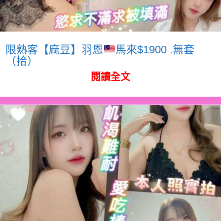
限熟客【麻豆】羽恩
馬來$1900 .無套
（拾）
閱讀全文