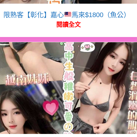
限熟客【彰化】嘉心
馬來$1800（魚公）
閱讀全文