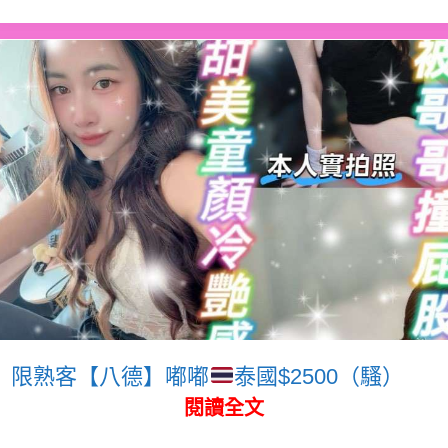
限熟客【八德】嘟嘟
泰國$2500（騷）
閱讀全文