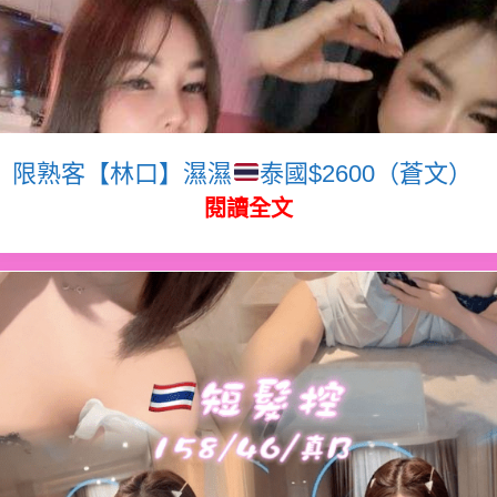
限熟客【林口】濕濕
泰國$2600（蒼文）
閱讀全文