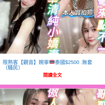
限熟客【觀音】婉寧
泰國$2500 .無套
（騷民）
閱讀全文