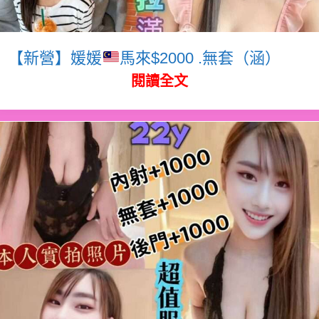
【新營】媛媛
馬來$2000 .無套（涵）
閱讀全文