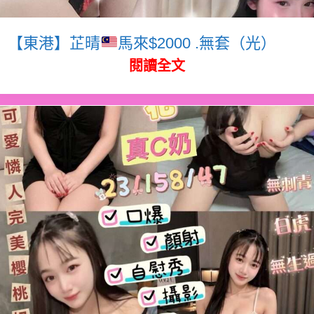
【東港】芷晴
馬來$2000 .無套（光）
閱讀全文