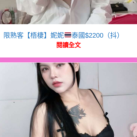
限熟客【梧棲】妮妮
泰國$2200（抖）
閱讀全文