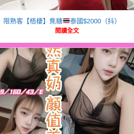
限熟客【梧棲】焦糖
泰國$2000（抖）
閱讀全文