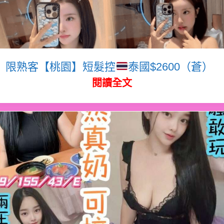
限熟客【桃園】短髮控
泰國$2600（蒼）
閱讀全文