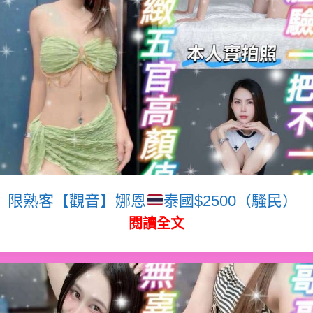
限熟客【觀音】娜恩
泰國$2500（騷民）
閱讀全文