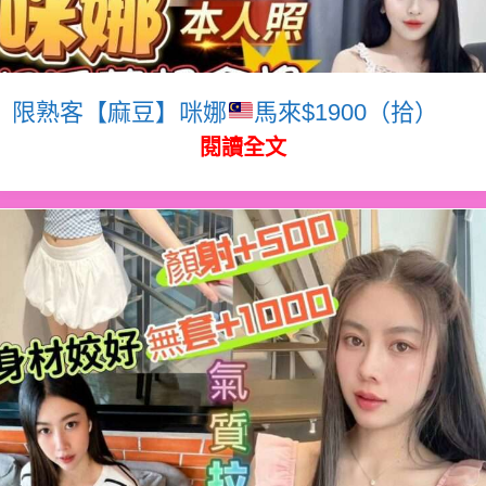
限熟客【麻豆】咪娜
馬來$1900（拾）
閱讀全文