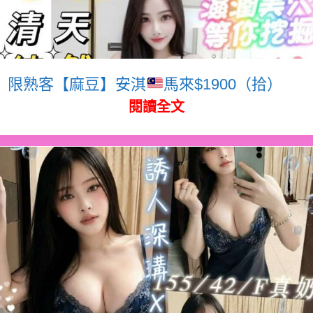
限熟客【麻豆】安淇
馬來$1900（拾）
閱讀全文