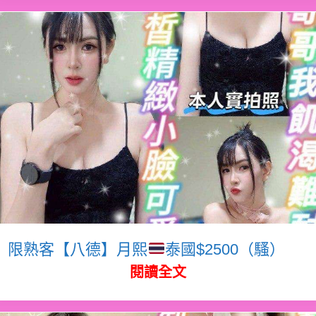
限熟客【八德】月熙
泰國$2500（騷）
閱讀全文