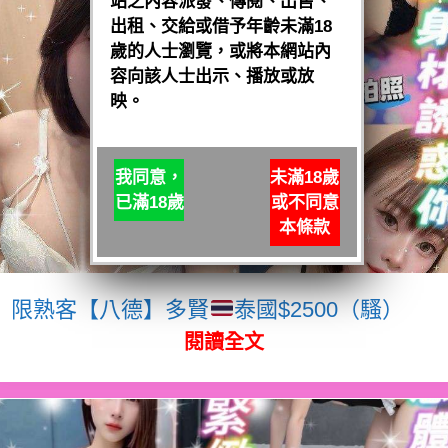
站之內容派發、傳閱、出售、
出租、交給或借予年齡未滿18
歲的人士瀏覽，或將本網站內
容向該人士出示、播放或放
映。
我同意，
未滿18歲
已滿18歲
或不同意
本條款
限熟客【八德】多賢
泰國$2500（騷）
閱讀全文