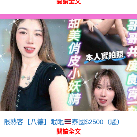
閱讀全文
限熟客【八德】眠眠
泰國$2500（騷）
閱讀全文