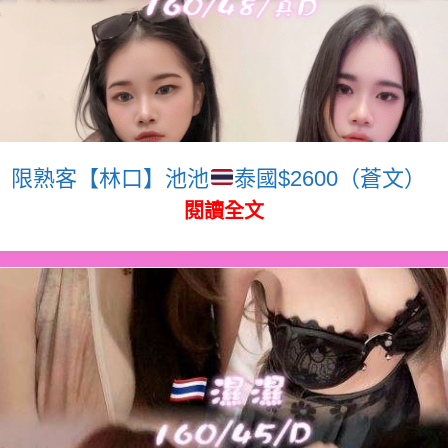
限熟客【林口】池池
泰國$2600（蒼文）
閱讀全文