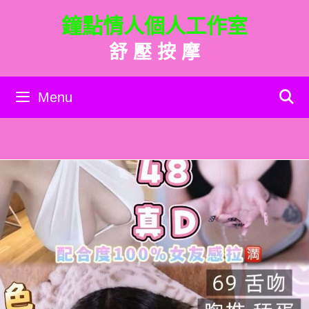
跳
鐘點情人個人工作室
至
主
舒 壓 按 摩
要
內
容
Menu