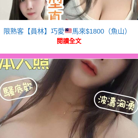
限熟客【員林】巧愛
馬來$1800（魚山）
閱讀全文