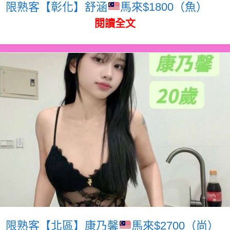
限熟客【彰化】舒涵
馬來$1800（魚）
閱讀全文
限熟客【北區】康乃馨
馬來$2700（尚）