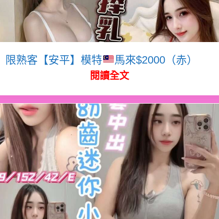
限熟客【安平】模特
馬來$2000（赤）
閱讀全文