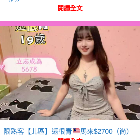
閱讀全文
限熟客【北區】還很青
馬來$2700（尚）