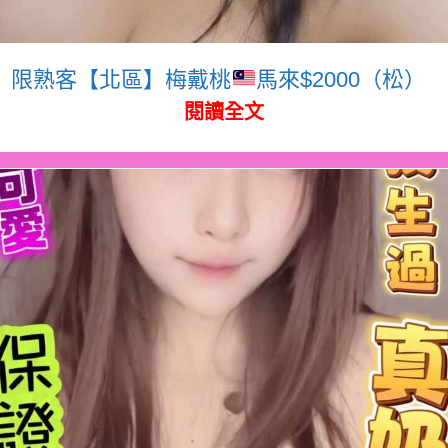
限熟客【北區】梅戴桃
馬來$2000（松）
閱讀全文