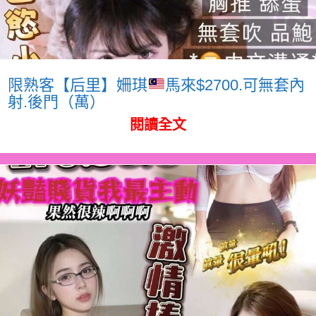
限熟客【后里】姍琪
馬來$2700.可無套內
射.後門（萬）
閱讀全文