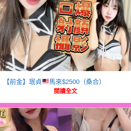
【前金】珉貞
馬來$2500（桑合）
閱讀全文