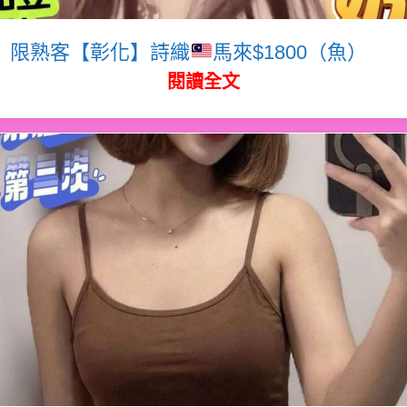
限熟客【彰化】詩織
馬來$1800（魚）
閱讀全文