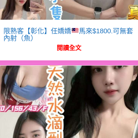
限熟客【彰化】任嬌嬌
馬來$1800.可無套
內射（魚）
閱讀全文