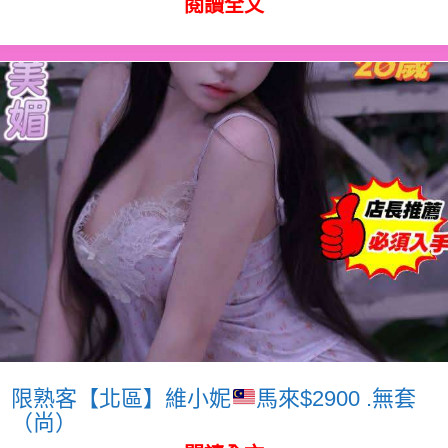
閱讀全文
限熟客【北區】維小妮
馬來$2900 .無套
（尚）