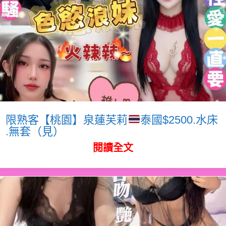
限熟客【桃園】泉蓮芙莉
泰國$2500.水床
.無套（見）
閱讀全文