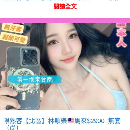
閱讀全文
限熟客【北區】林穎樂
馬來$2900 .無套
（尚）