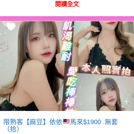
閱讀全文
限熟客【麻豆】依依
馬來$1900 .無套
（拾）