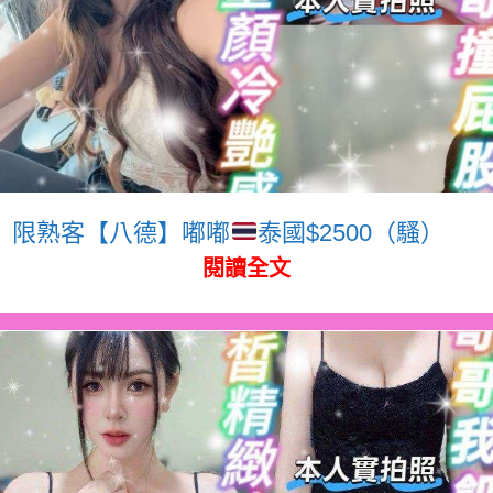
限熟客【八德】嘟嘟
泰國$2500（騷）
閱讀全文