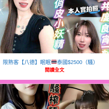
限熟客【八德】眠眠
泰國$2500（騷）
閱讀全文