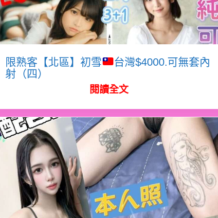
限熟客【北區】初雪
台灣$4000.可無套內
射（四）
閱讀全文