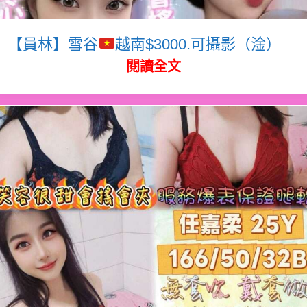
【員林】雪谷
越南$3000.可攝影（淦）
閱讀全文