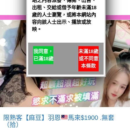
站之內容派發、傳閱、出售、
閱讀全文
出租、交給或借予年齡未滿18
歲的人士瀏覽，或將本網站內
容向該人士出示、播放或放
映。
我同意，
未滿18歲
已滿18歲
或不同意
本條款
限熟客【麻豆】羽恩
馬來$1900 .無套
（拾）