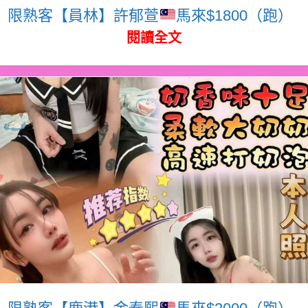
限熟客【員林】許郁萱
馬來$1800（跑）
閱讀全文
限熟客【鹿港】金泰熙
馬來$2000（跑）