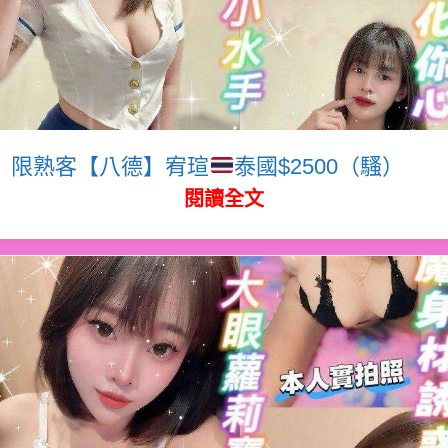
限熟客【八德】宥瑄
泰國$2500（騷）
閱讀全文