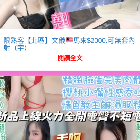
限熟客【北區】文儀
馬來$2000.可無套內
射（宇）
閱讀全文