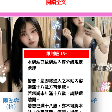
閱讀全文
限制級 18+
本網站已依網站內容分級規定
處理
警告︰您即將進入之本站內容
需滿十八歲方可瀏覽。
若您尚未年滿十八歲，請點選
離開。
限熟客【麻豆】奶妹
馬來$1900 .無套
（拾）
若您已滿十八歲，亦不可將本