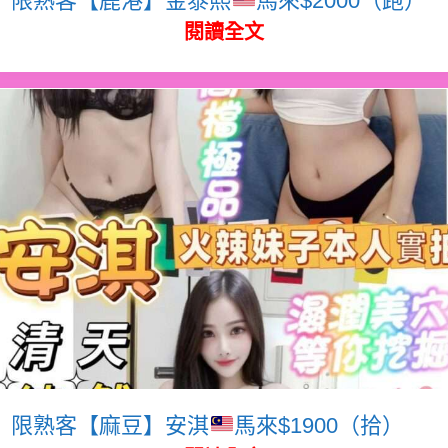
閱讀全文
限熟客【麻豆】安淇
馬來$1900（拾）