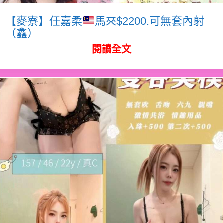
【麥寮】任嘉柔
馬來$2200.可無套內射
（鑫）
閱讀全文