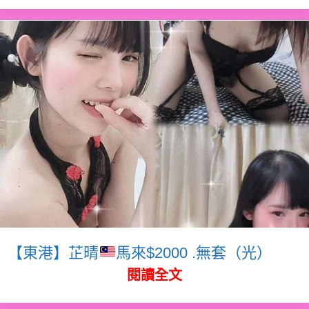
【東港】芷晴
馬來$2000 .無套（光）
閱讀全文