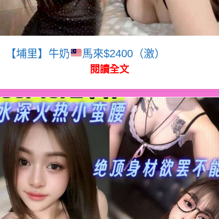
【埔里】牛奶
馬來$2400（激）
閱讀全文