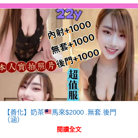
【善化】奶茶
馬來$2000 .無套.後門
（涵）
閱讀全文