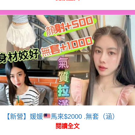
【新營】媛媛
馬來$2000 .無套（涵）
閱讀全文