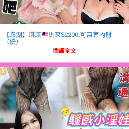
【澎湖】琪琪
馬來$2200.可無套內射
（優）
閱讀全文