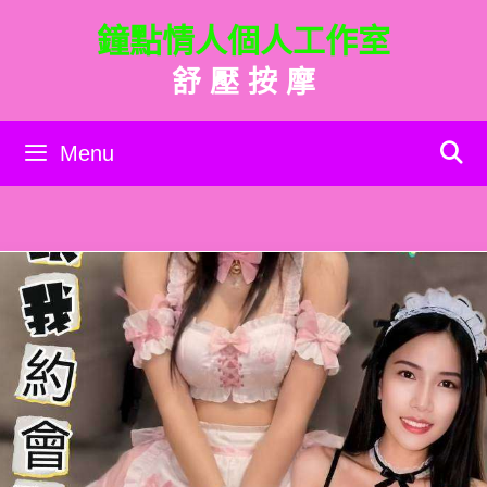
跳
鐘點情人個人工作室
至
主
舒 壓 按 摩
要
內
容
Menu