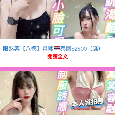
限熟客【八德】月熙
泰國$2500（騷）
閱讀全文