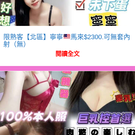
限熟客【北區】寧寧
馬來$2300.可無套內
射（無）
閱讀全文