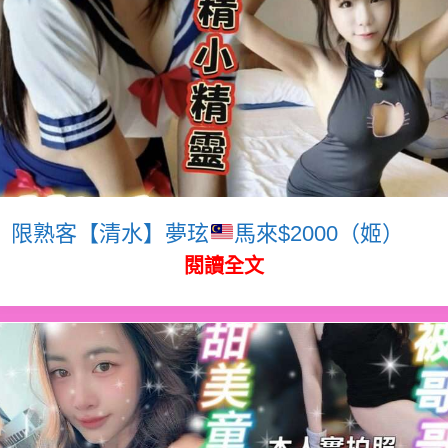
限熟客【清水】夢玹
馬來$2000（姬）
閱讀全文