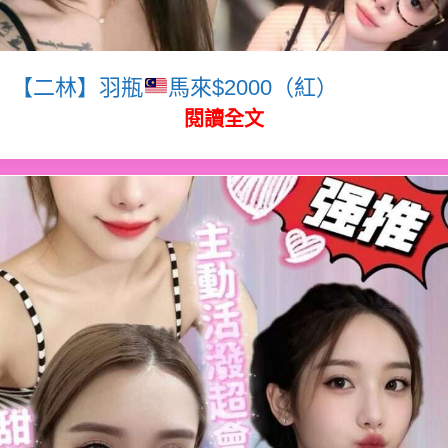
【二林】羽瓶
馬來$2000（紅）
閱讀全文