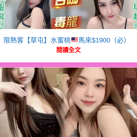
限熟客【草屯】水蜜桃
馬來$1900（必）
閱讀全文