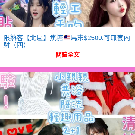
限熟客【北區】焦糖
馬來$2500.可無套內
射（四）
閱讀全文