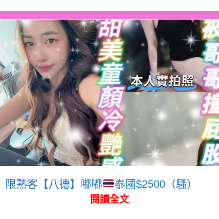
限熟客【八德】嘟嘟
泰國$2500（騷）
閱讀全文