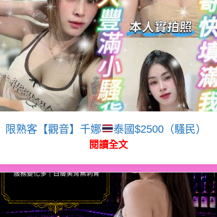
限熟客【觀音】千娜
泰國$2500（騷民）
閱讀全文