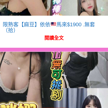
限熟客【麻豆】依依
馬來$1900 .無套
（拾）
閱讀全文