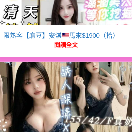
限熟客【麻豆】安淇
馬來$1900（拾）
閱讀全文