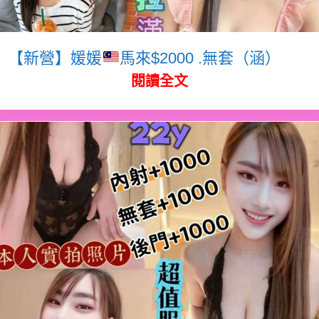
【新營】媛媛
馬來$2000 .無套（涵）
閱讀全文