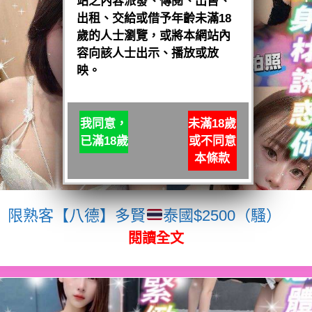
站之內容派發、傳閱、出售、
出租、交給或借予年齡未滿18
歲的人士瀏覽，或將本網站內
容向該人士出示、播放或放
映。
我同意，
未滿18歲
已滿18歲
或不同意
本條款
限熟客【八德】多賢
泰國$2500（騷）
閱讀全文