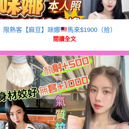
限熟客【麻豆】咪娜
馬來$1900（拾）
閱讀全文