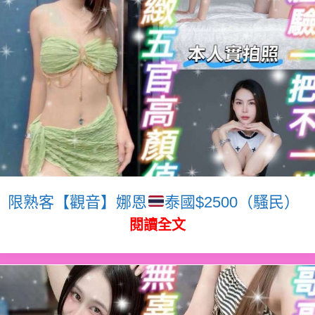
限熟客【觀音】娜恩
泰國$2500（騷民）
閱讀全文