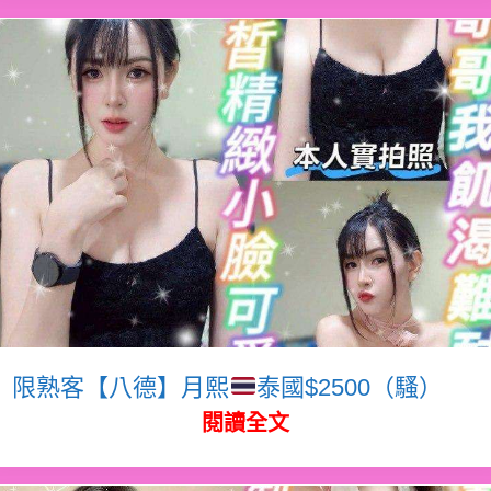
限熟客【八德】月熙
泰國$2500（騷）
閱讀全文