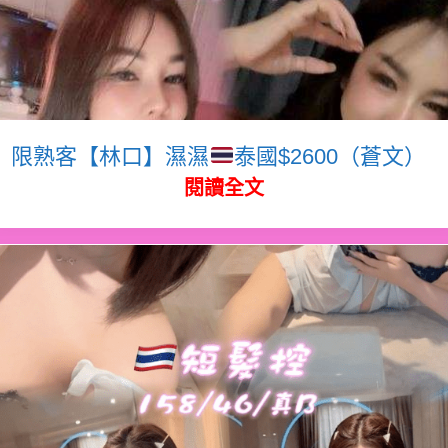
限熟客【林口】濕濕
泰國$2600（蒼文）
閱讀全文