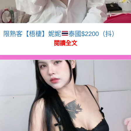
限熟客【梧棲】妮妮
泰國$2200（抖）
閱讀全文