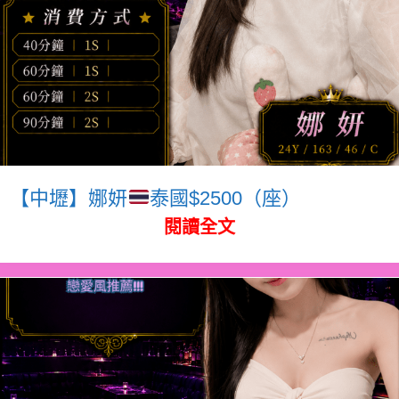
【中壢】娜妍
泰國$2500（座）
閱讀全文