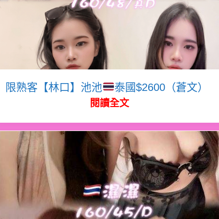
限熟客【林口】池池
泰國$2600（蒼文）
閱讀全文