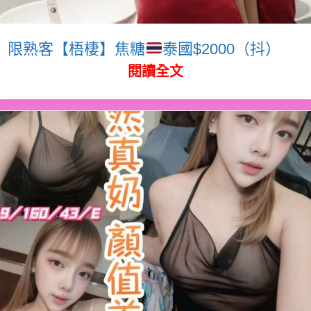
限熟客【梧棲】焦糖
泰國$2000（抖）
閱讀全文