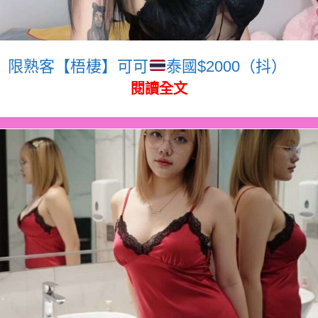
限熟客【梧棲】可可
泰國$2000（抖）
閱讀全文