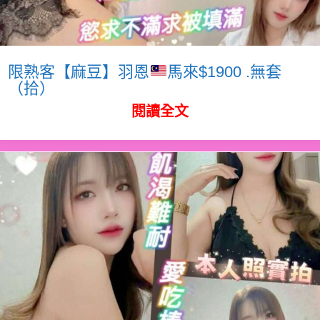
限熟客【麻豆】羽恩
馬來$1900 .無套
（拾）
閱讀全文