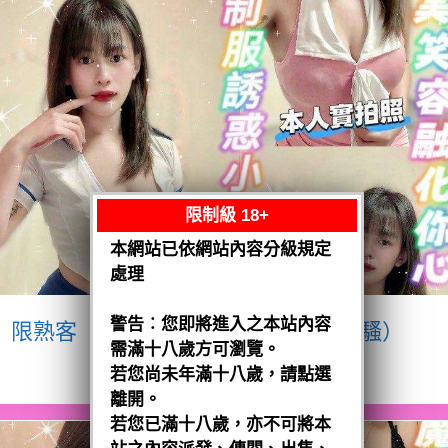
限制級 18+
本網站已依網站內容分級規定
處理
警告︰您即將進入之本站內容
限熟客【八德】宥瑄
泰國$2500（騷）
需滿十八歲方可瀏覽。
閱讀全文
若您尚未年滿十八歲，請點選
離開。
若您已滿十八歲，亦不可將本