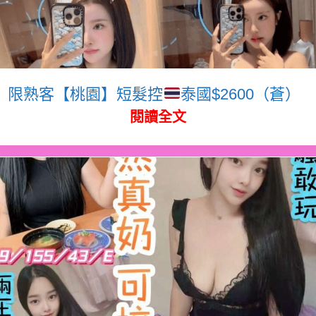
限熟客【桃園】短髮控
泰國$2600（蒼）
閱讀全文