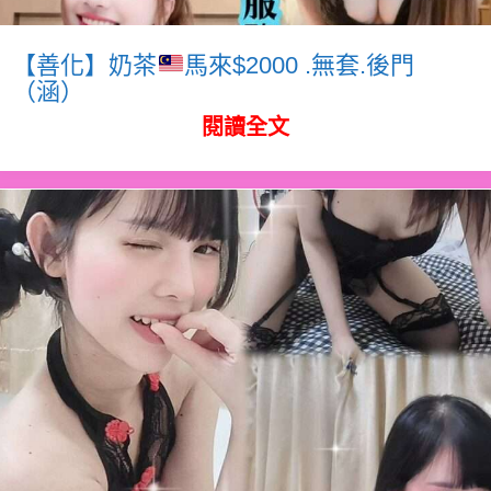
【善化】奶茶
馬來$2000 .無套.後門
（涵）
閱讀全文