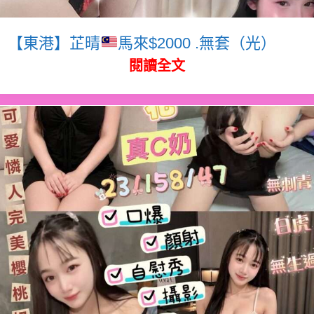
【東港】芷晴
馬來$2000 .無套（光）
閱讀全文