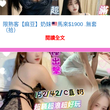
限熟客【麻豆】奶妹
馬來$1900 .無套
（拾）
閱讀全文