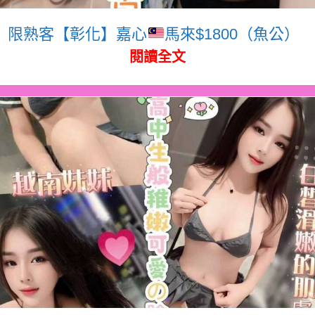
限熟客【彰化】嘉心
馬來$1800（魚公）
閱讀全文