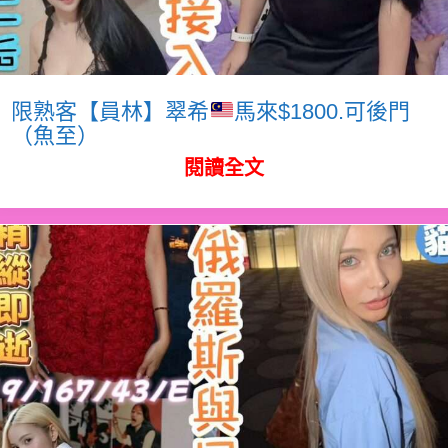
限熟客【員林】翠希
馬來$1800.可後門
（魚至）
閱讀全文