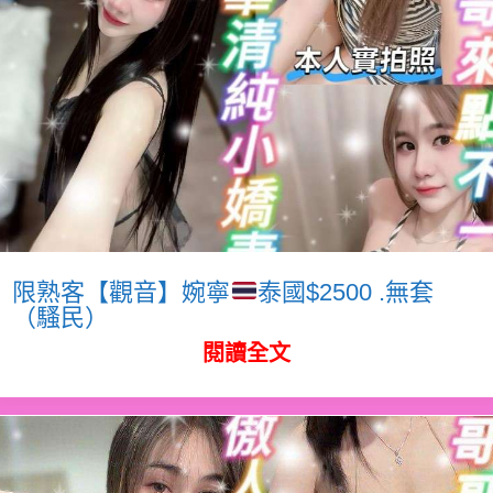
限熟客【觀音】婉寧
泰國$2500 .無套
（騷民）
閱讀全文