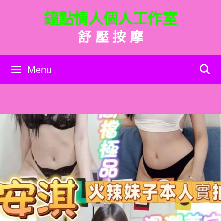
跳
鐘點情人個人工作室
至
主
舒 壓 按 摩
要
內
容
Menu