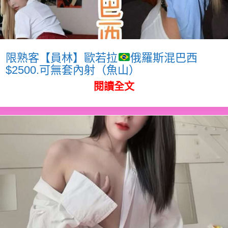
限熟客【員林】歐若拉
俄羅斯混巴西
$2500.可無套內射（魚山）
閱讀全文