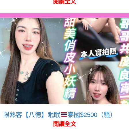
閱讀全文
限熟客【八德】眠眠
泰國$2500（騷）
閱讀全文