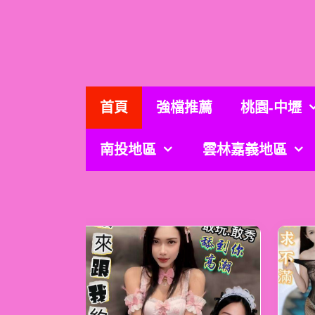
跳
至
主
要
內
容
首頁
強檔推薦
桃園-中壢
南投地區
雲林嘉義地區