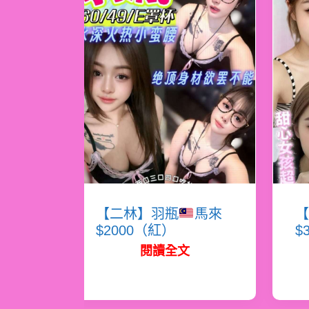
【二林】羽瓶
馬來
【
$2000（紅）
$
閱讀全文