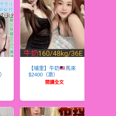
蜜
【埔里】牛奶
馬來
必）
$2400（激）
閱讀全文