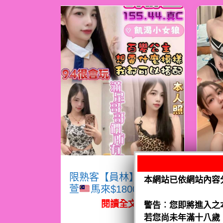
限熟客【員林】許郁
限
本網站已依網站內容
萱
馬來$1800（跑）
熙
閱讀全文
警告︰您即將進入之
若您尚未年滿十八歲