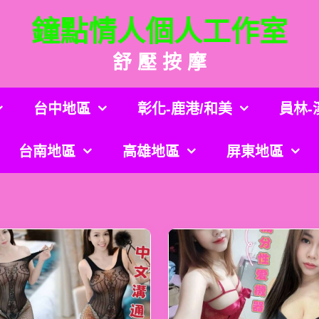
鐘點情人個人工作室
舒 壓 按 摩
台中地區
彰化-鹿港/和美
員林-
台南地區
高雄地區
屏東地區