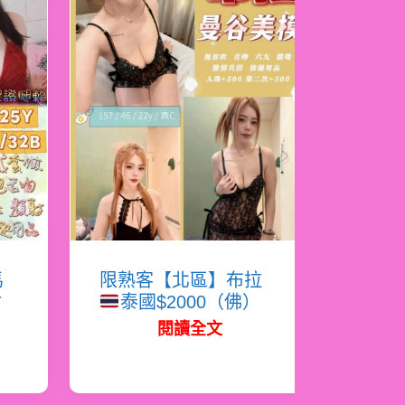
馬
限熟客【北區】布拉
射
泰國$2000（佛）
閱讀全文