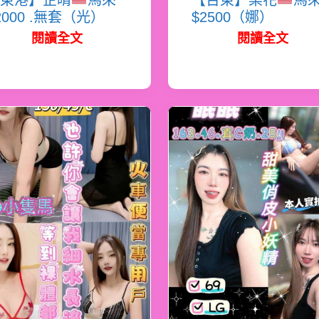
東港】芷晴
馬來
【台東】梨花
馬
2000 .無套（光）
$2500（娜）
閱讀全文
閱讀全文