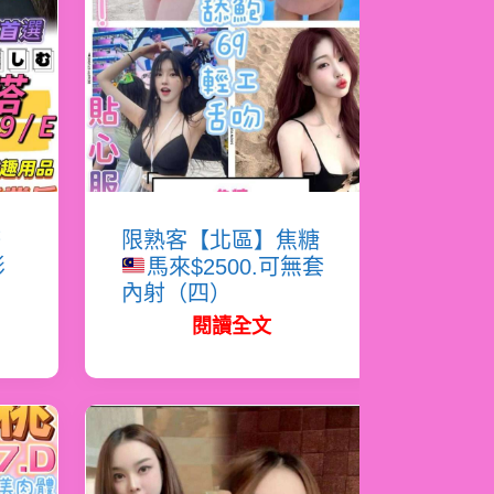
塔
限熟客【北區】焦糖
影
馬來$2500.可無套
內射（四）
閱讀全文