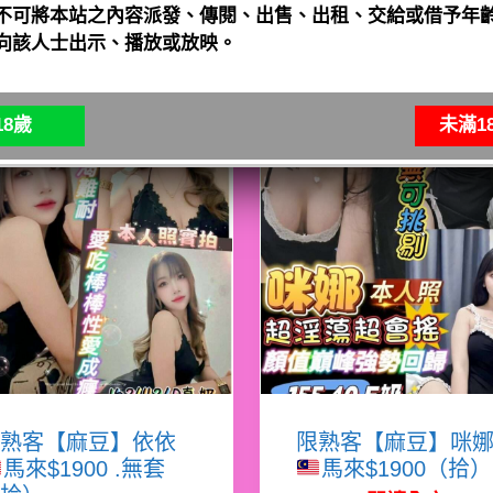
不可將本站之內容派發、傳閱、出售、出租、交給或借予年齡
向該人士出示、播放或放映。
8歲
未滿1
熟客【麻豆】依依
限熟客【麻豆】咪
馬來$1900 .無套
馬來$1900（拾）