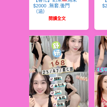
【善化】奶茶
馬來
【
$2000 .無套.後門
$
（涵）
閱讀全文