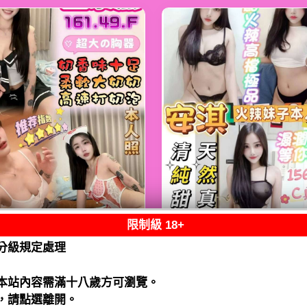
限制級 18+
熟客【鹿港】金泰
限熟客【麻豆】安
分級規定處理
馬來$2000（跑）
馬來$1900（拾）
閱讀全文
閱讀全文
本站內容需滿十八歲方可瀏覽。
，請點選離開。