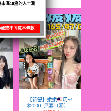
未滿18歲的人士瀏
8歲或不同意本條款
娜
【新營】媛媛
馬來
$2000 .無套（涵）