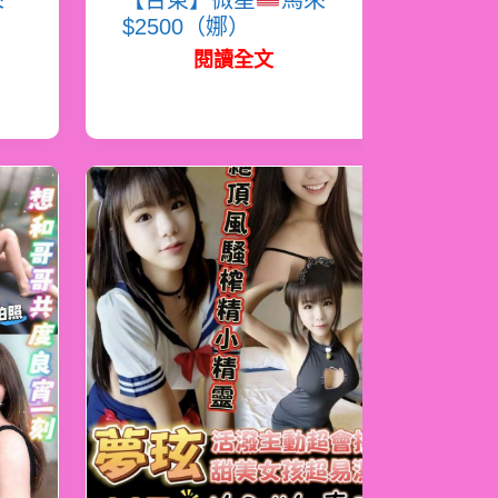
來
【台東】微星
馬來
$2500（娜）
閱讀全文