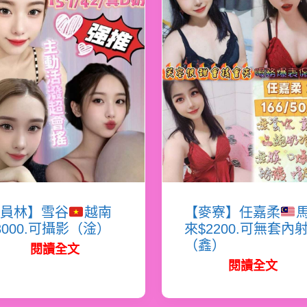
員林】雪谷
越南
【麥寮】任嘉柔
3000.可攝影（淦）
來$2200.可無套內
（鑫）
閱讀全文
閱讀全文