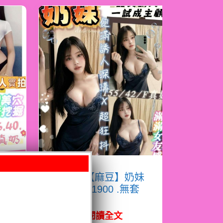
淇
限熟客【麻豆】奶妹
馬來$1900 .無套
（拾）
閱讀全文