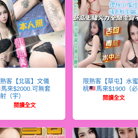
熟客【北區】文儀
限熟客【草屯】水
馬來$2000.可無套
桃
馬來$1900（
射（宇）
閱讀全文
閱讀全文