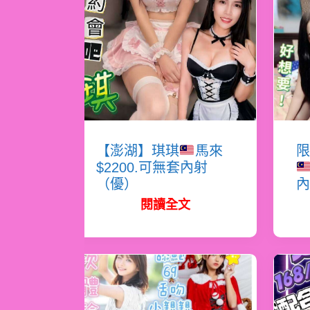
【澎湖】琪琪
馬來
限
$2200.可無套內射
（優）
內
閱讀全文