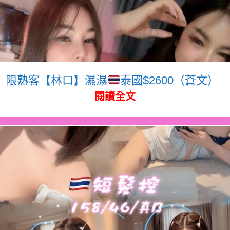
限熟客【林口】濕濕
泰國$2600（蒼文）
閱讀全文