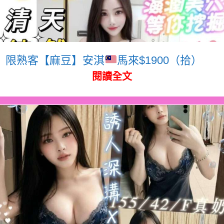
限熟客【麻豆】安淇
馬來$1900（拾）
閱讀全文