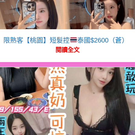
限熟客【桃園】短髮控
泰國$2600（蒼）
閱讀全文