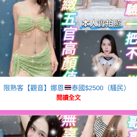
限熟客【觀音】娜恩
泰國$2500（騷民）
閱讀全文