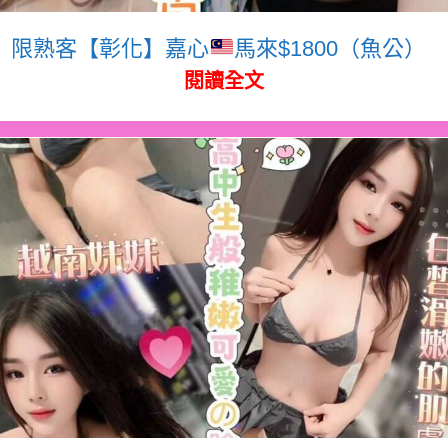
限熟客【彰化】嘉心
馬來$1800（魚公）
閱讀全文