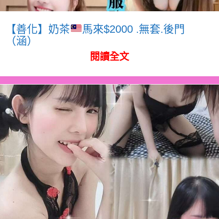
【善化】奶茶
馬來$2000 .無套.後門
（涵）
閱讀全文