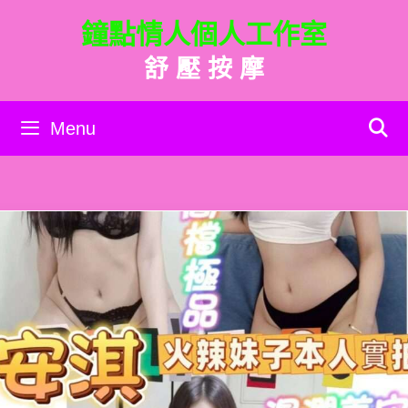
跳
鐘點情人個人工作室
至
主
舒 壓 按 摩
要
內
容
Menu