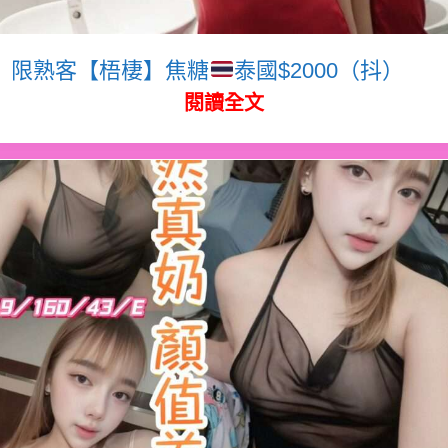
限熟客【梧棲】焦糖
泰國$2000（抖）
閱讀全文