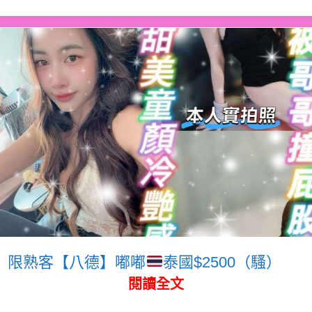
限熟客【八德】嘟嘟
泰國$2500（騷）
閱讀全文