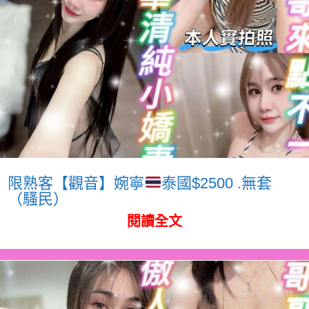
限熟客【觀音】婉寧
泰國$2500 .無套
（騷民）
閱讀全文