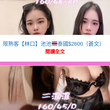
限熟客【林口】池池
泰國$2600（蒼文）
閱讀全文