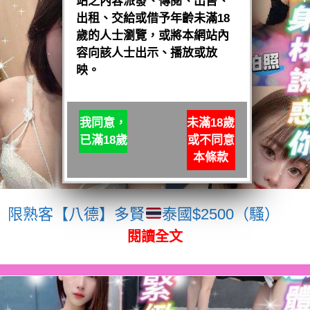
站之內容派發、傳閱、出售、
出租、交給或借予年齡未滿18
歲的人士瀏覽，或將本網站內
容向該人士出示、播放或放
映。
我同意，
未滿18歲
已滿18歲
或不同意
本條款
限熟客【八德】多賢
泰國$2500（騷）
閱讀全文