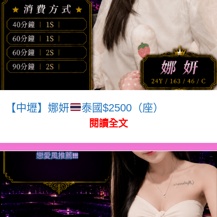
【中壢】娜妍
泰國$2500（座）
閱讀全文