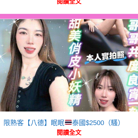
閱讀全文
限熟客【八德】眠眠
泰國$2500（騷）
閱讀全文