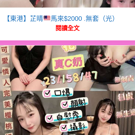
【東港】芷晴
馬來$2000 .無套（光）
閱讀全文