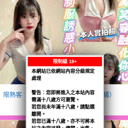
限制級 18+
本網站已依網站內容分級規定
處理
警告︰您即將進入之本站內容
限熟客【八德】宥瑄
泰國$2500（騷）
需滿十八歲方可瀏覽。
閱讀全文
若您尚未年滿十八歲，請點選
離開。
若您已滿十八歲，亦不可將本