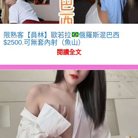
限熟客【員林】歐若拉
俄羅斯混巴西
$2500.可無套內射（魚山）
閱讀全文