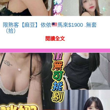
限熟客【麻豆】依依
馬來$1900 .無套
（拾）
閱讀全文