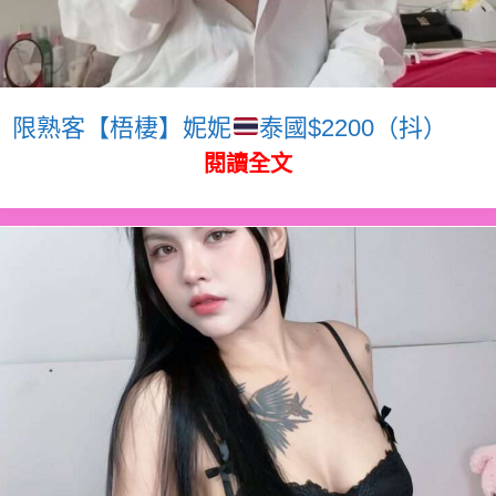
限熟客【梧棲】妮妮
泰國$2200（抖）
閱讀全文