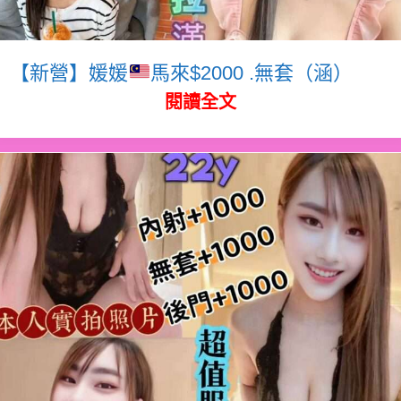
【新營】媛媛
馬來$2000 .無套（涵）
閱讀全文