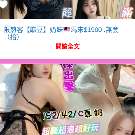
限熟客【麻豆】奶妹
馬來$1900 .無套
（拾）
閱讀全文