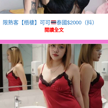
限熟客【梧棲】可可
泰國$2000（抖）
閱讀全文