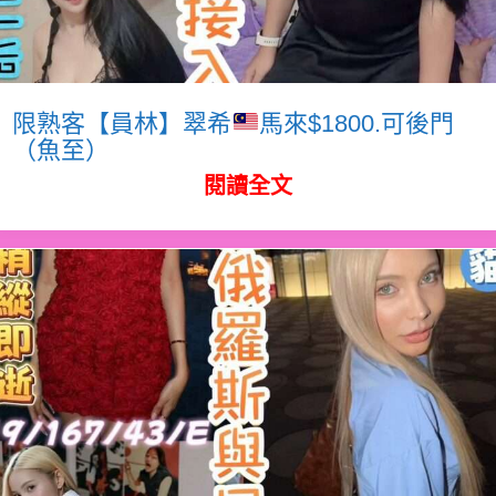
限熟客【員林】翠希
馬來$1800.可後門
（魚至）
閱讀全文