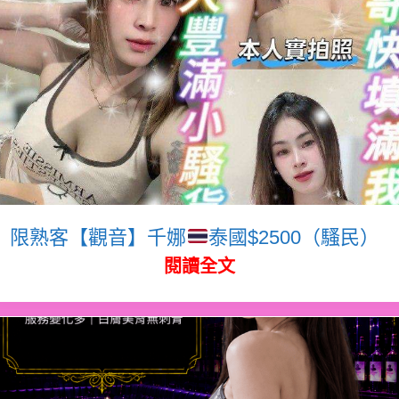
限熟客【觀音】千娜
泰國$2500（騷民）
閱讀全文