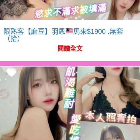
限熟客【麻豆】羽恩
馬來$1900 .無套
（拾）
閱讀全文