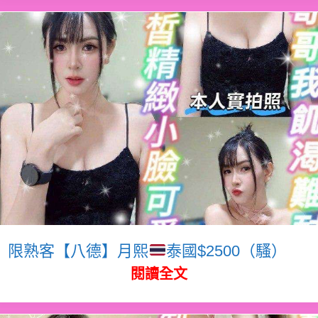
限熟客【八德】月熙
泰國$2500（騷）
閱讀全文