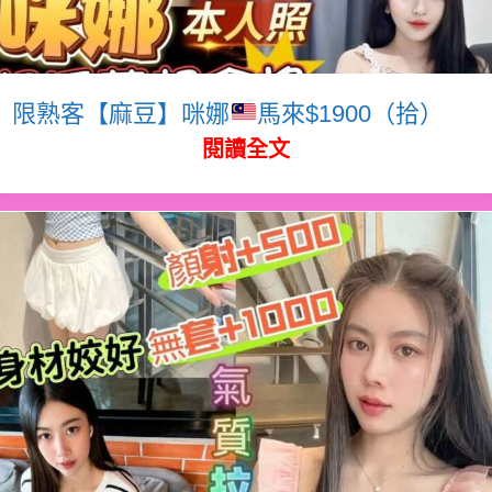
限熟客【麻豆】咪娜
馬來$1900（拾）
閱讀全文