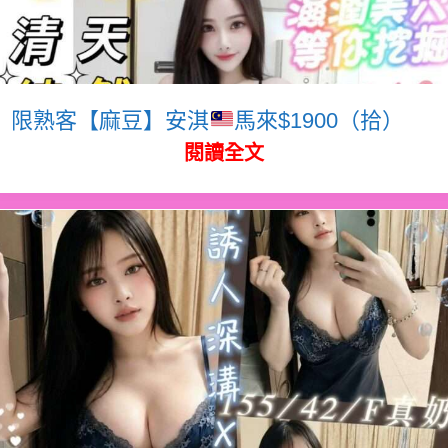
限熟客【麻豆】安淇
馬來$1900（拾）
閱讀全文