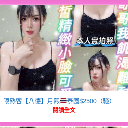
限熟客【八德】月熙
泰國$2500（騷）
閱讀全文