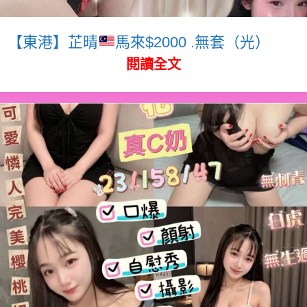
【東港】芷晴
馬來$2000 .無套（光）
閱讀全文