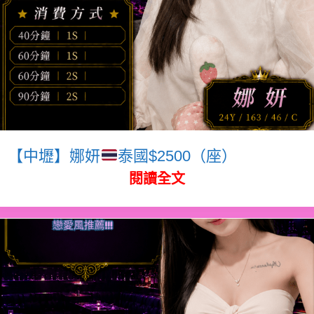
【中壢】娜妍
泰國$2500（座）
閱讀全文