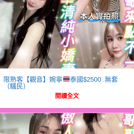
限熟客【觀音】婉寧
泰國$2500 .無套
（騷民）
閱讀全文