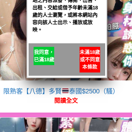
站之內容派發、傳閱、出售、
出租、交給或借予年齡未滿18
歲的人士瀏覽，或將本網站內
容向該人士出示、播放或放
映。
我同意，
未滿18歲
已滿18歲
或不同意
本條款
限熟客【八德】多賢
泰國$2500（騷）
閱讀全文