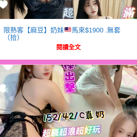
限熟客【麻豆】奶妹
馬來$1900 .無套
（拾）
閱讀全文