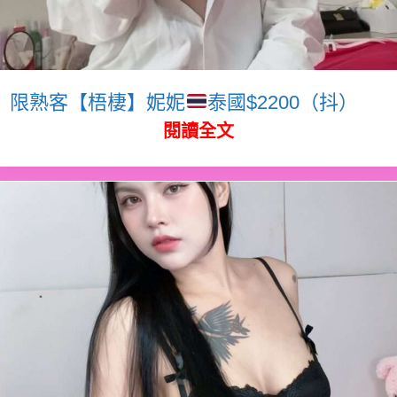
限熟客【梧棲】妮妮
泰國$2200（抖）
閱讀全文