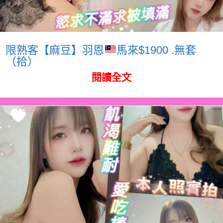
限熟客【麻豆】羽恩
馬來$1900 .無套
（拾）
閱讀全文