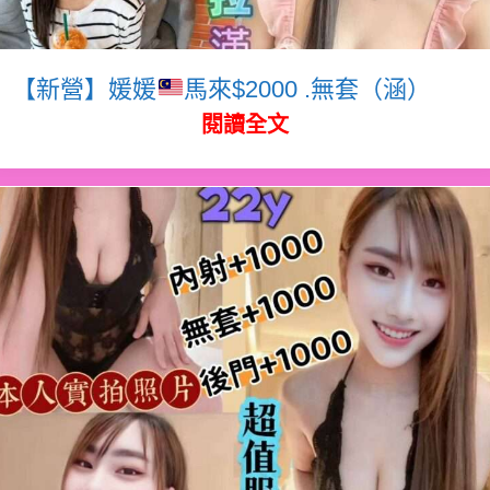
【新營】媛媛
馬來$2000 .無套（涵）
閱讀全文