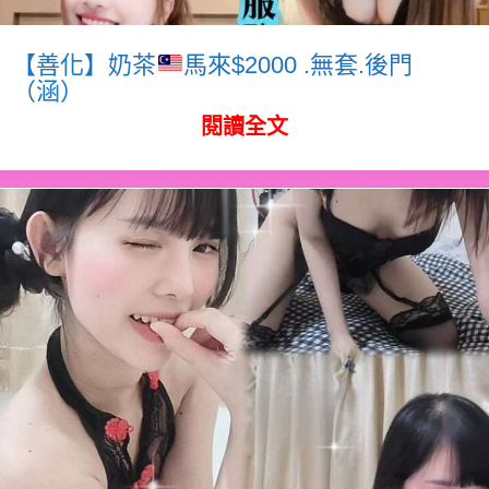
【善化】奶茶
馬來$2000 .無套.後門
（涵）
閱讀全文