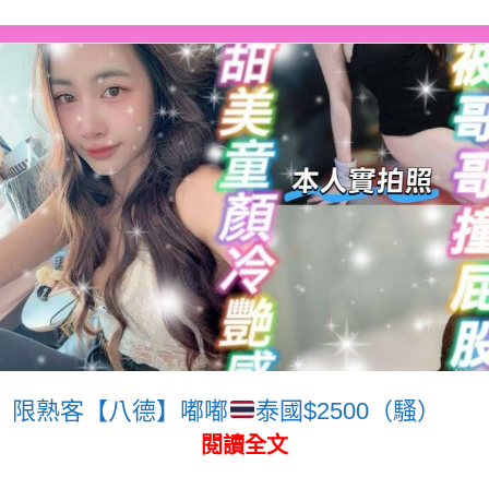
限熟客【八德】嘟嘟
泰國$2500（騷）
閱讀全文