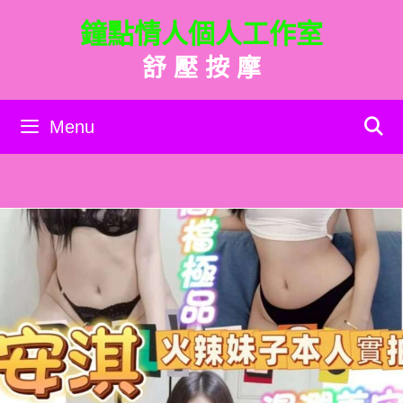
跳
鐘點情人個人工作室
至
主
舒 壓 按 摩
要
內
容
Menu