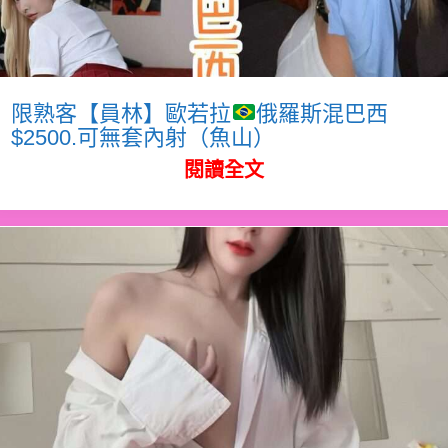
限熟客【員林】歐若拉
俄羅斯混巴西
$2500.可無套內射（魚山）
閱讀全文