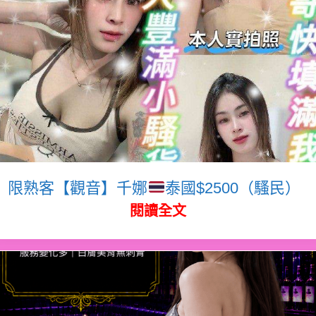
限熟客【觀音】千娜
泰國$2500（騷民）
閱讀全文