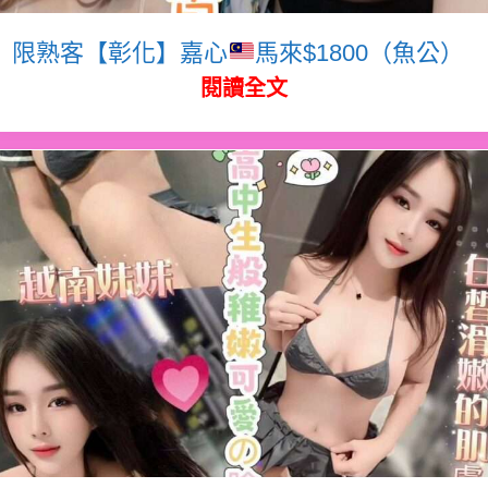
限熟客【彰化】嘉心
馬來$1800（魚公）
閱讀全文