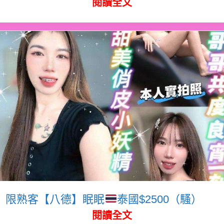
閱讀全文
限熟客【八德】眠眠
泰國$2500（騷）
閱讀全文