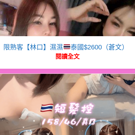
限熟客【林口】濕濕
泰國$2600（蒼文）
閱讀全文