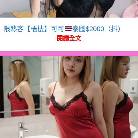
限熟客【梧棲】可可
泰國$2000（抖）
閱讀全文