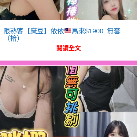
限熟客【麻豆】依依
馬來$1900 .無套
（拾）
閱讀全文