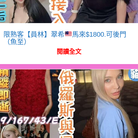
限熟客【員林】翠希
馬來$1800.可後門
（魚至）
閱讀全文