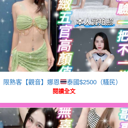
限熟客【觀音】娜恩
泰國$2500（騷民）
閱讀全文