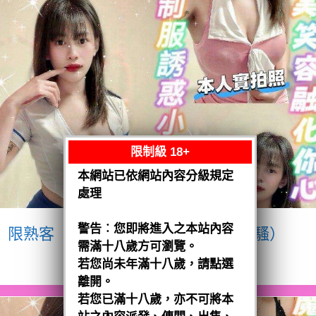
限制級 18+
本網站已依網站內容分級規定
處理
警告︰您即將進入之本站內容
限熟客【八德】宥瑄
泰國$2500（騷）
需滿十八歲方可瀏覽。
閱讀全文
若您尚未年滿十八歲，請點選
離開。
若您已滿十八歲，亦不可將本