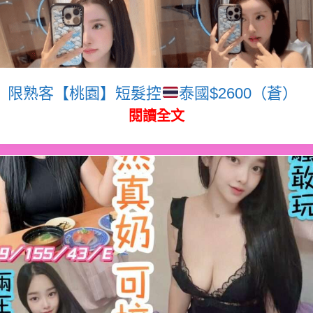
限熟客【桃園】短髮控
泰國$2600（蒼）
閱讀全文