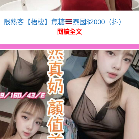
限熟客【梧棲】焦糖
泰國$2000（抖）
閱讀全文