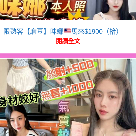
限熟客【麻豆】咪娜
馬來$1900（拾）
閱讀全文