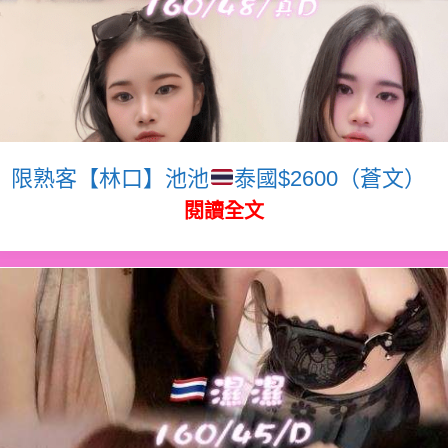
限熟客【林口】池池
泰國$2600（蒼文）
閱讀全文