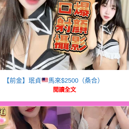
【前金】珉貞
馬來$2500（桑合）
閱讀全文