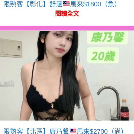
限熟客【彰化】舒涵
馬來$1800（魚）
閱讀全文
限熟客【北區】康乃馨
馬來$2700（尚）