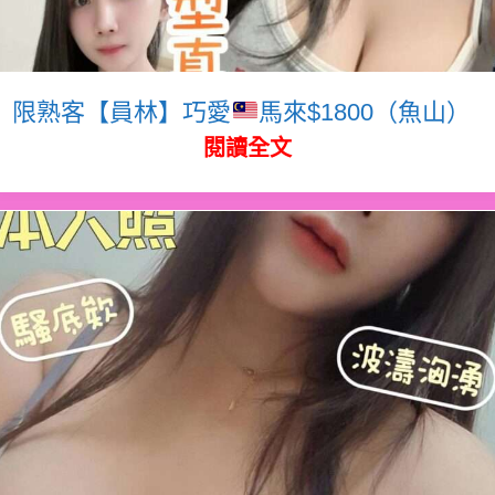
限熟客【員林】巧愛
馬來$1800（魚山）
閱讀全文