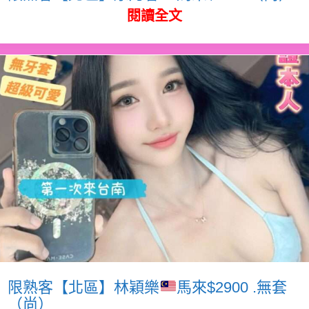
閱讀全文
限熟客【北區】林穎樂
馬來$2900 .無套
（尚）