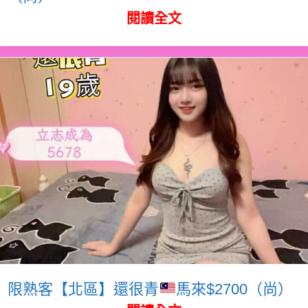
閱讀全文
限熟客【北區】還很青
馬來$2700（尚）