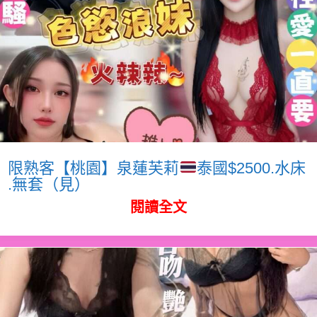
限熟客【桃園】泉蓮芙莉
泰國$2500.水床
.無套（見）
閱讀全文