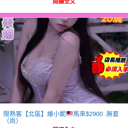
閱讀全文
限熟客【北區】維小妮
馬來$2900 .無套
（尚）