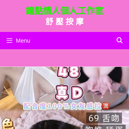
跳
鐘點情人個人工作室
至
主
舒 壓 按 摩
要
內
容
Menu