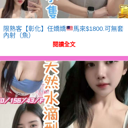
限熟客【彰化】任嬌嬌
馬來$1800.可無套
內射（魚）
閱讀全文