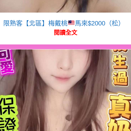
限熟客【北區】梅戴桃
馬來$2000（松）
閱讀全文