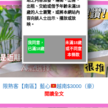
站之內容派發、傳閱、出售、
出租、交給或借予年齡未滿18
歲的人士瀏覽，或將本網站內
容向該人士出示、播放或放
映。
我同意，
未滿18歲
已滿18歲
或不同意
本條款
限熟客【南區】藍心
越南$3000（豪）
閱讀全文