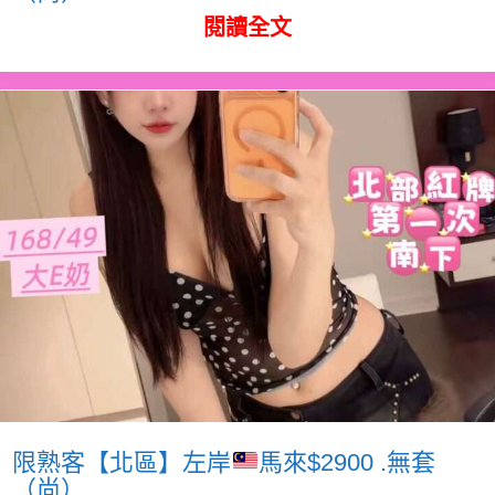
閱讀全文
限熟客【北區】左岸
馬來$2900 .無套
（尚）