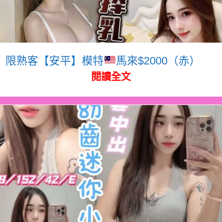
限熟客【安平】模特
馬來$2000（赤）
閱讀全文