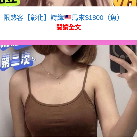
限熟客【彰化】詩織
馬來$1800（魚）
閱讀全文