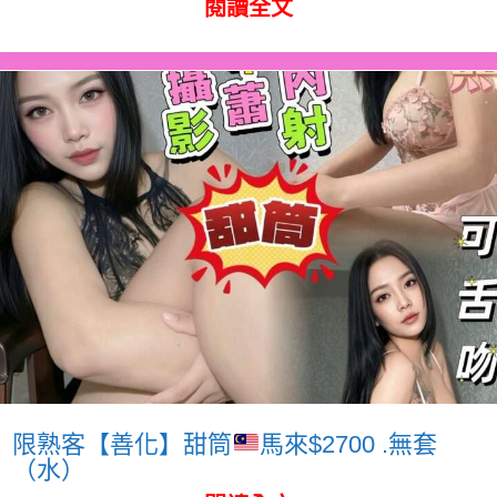
閱讀全文
限熟客【善化】甜筒
馬來$2700 .無套
（水）