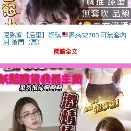
限熟客【后里】姍琪
馬來$2700.可無套內
射.後門（萬）
閱讀全文