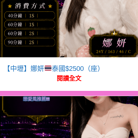
【中壢】娜妍
泰國$2500（座）
閱讀全文