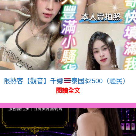
限熟客【觀音】千娜
泰國$2500（騷民）
閱讀全文