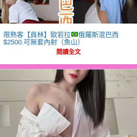
限熟客【員林】歐若拉
俄羅斯混巴西
$2500.可無套內射（魚山）
閱讀全文