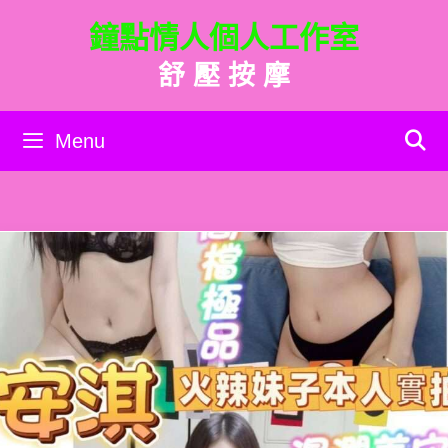
跳
鐘點情人個人工作室
至
主
舒 壓 按 摩
要
內
容
Menu