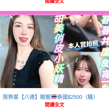
閱讀全文
限熟客【八德】眠眠
泰國$2500（騷）
閱讀全文