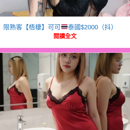
限熟客【梧棲】可可
泰國$2000（抖）
閱讀全文