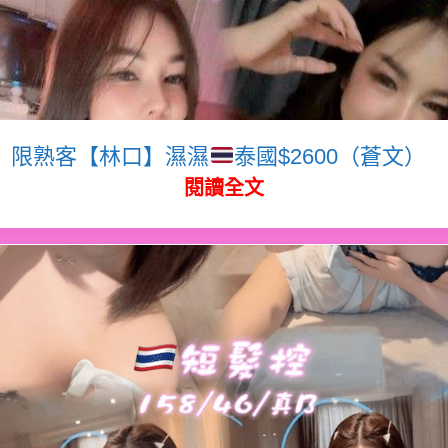
限熟客【林口】濕濕
泰國$2600（蒼文）
閱讀全文