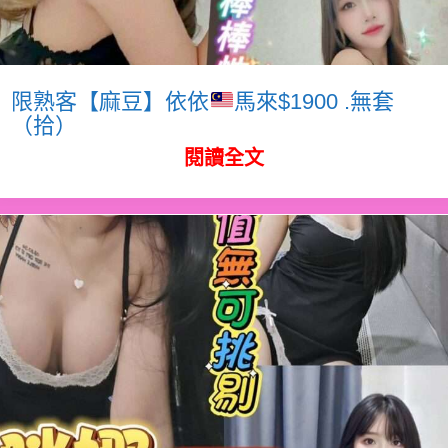
限熟客【麻豆】依依
馬來$1900 .無套
（拾）
閱讀全文