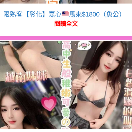
限熟客【彰化】嘉心
馬來$1800（魚公）
閱讀全文