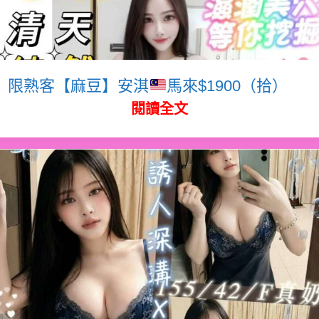
限熟客【麻豆】安淇
馬來$1900（拾）
閱讀全文