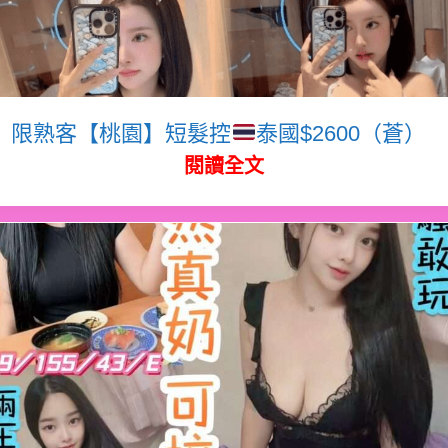
限熟客【桃園】短髮控
泰國$2600（蒼）
閱讀全文