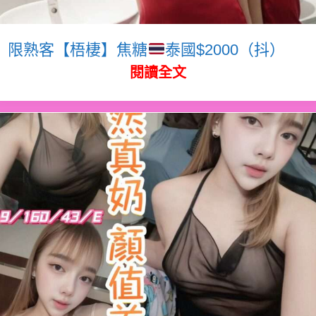
限熟客【梧棲】焦糖
泰國$2000（抖）
閱讀全文