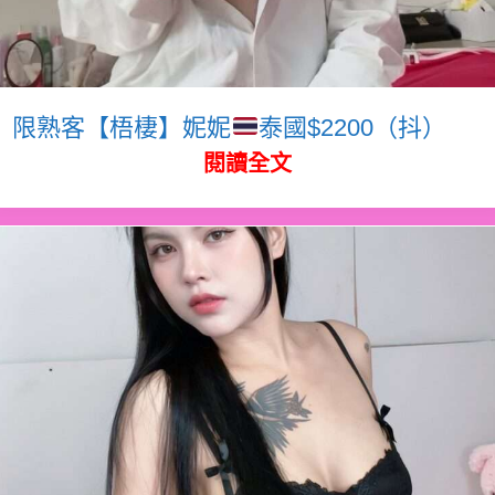
限熟客【梧棲】妮妮
泰國$2200（抖）
閱讀全文