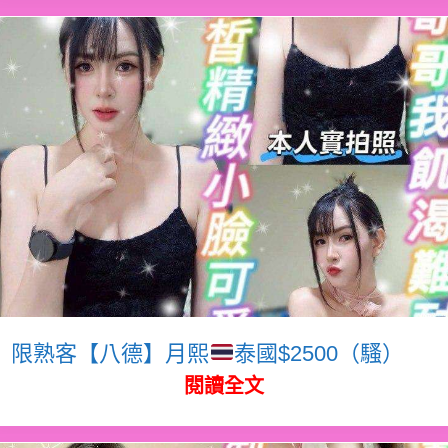
限熟客【八德】月熙
泰國$2500（騷）
閱讀全文