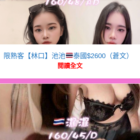
限熟客【林口】池池
泰國$2600（蒼文）
閱讀全文