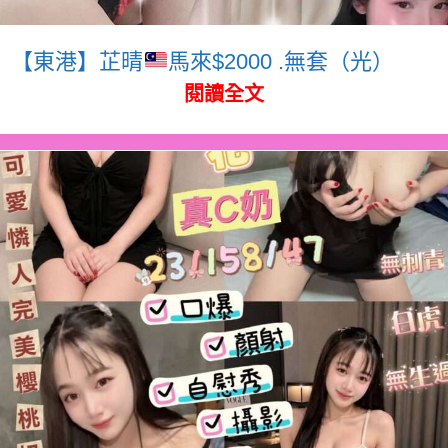
【東港】芷晴
馬來$2000 .無套（光）
閱讀全文