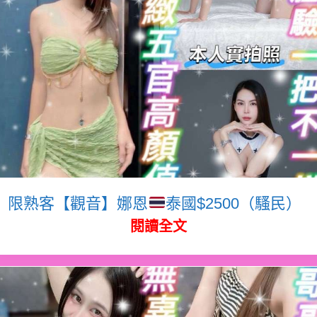
限熟客【觀音】娜恩
泰國$2500（騷民）
閱讀全文