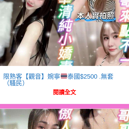
限熟客【觀音】婉寧
泰國$2500 .無套
（騷民）
閱讀全文