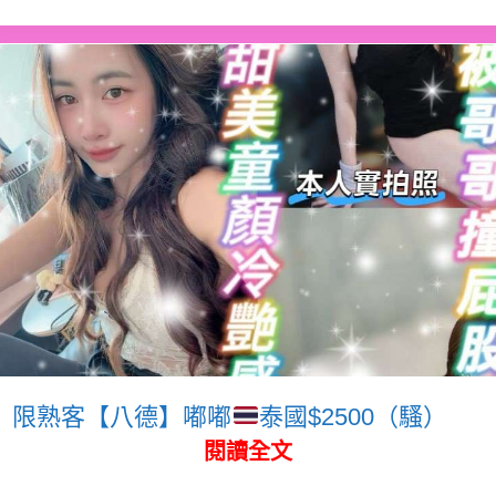
限熟客【八德】嘟嘟
泰國$2500（騷）
閱讀全文