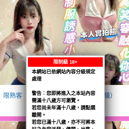
限制級 18+
本網站已依網站內容分級規定
處理
警告︰您即將進入之本站內容
限熟客【八德】宥瑄
泰國$2500（騷）
需滿十八歲方可瀏覽。
閱讀全文
若您尚未年滿十八歲，請點選
離開。
若您已滿十八歲，亦不可將本