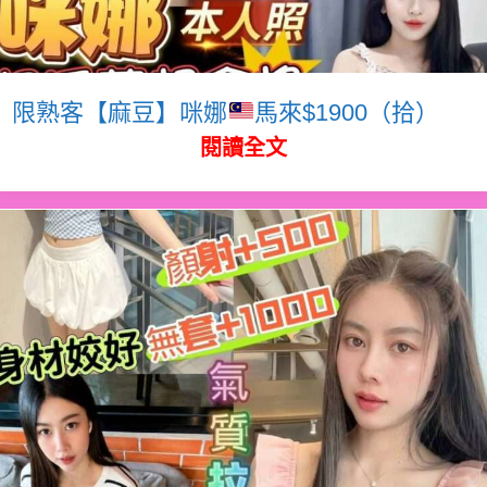
限熟客【麻豆】咪娜
馬來$1900（拾）
閱讀全文