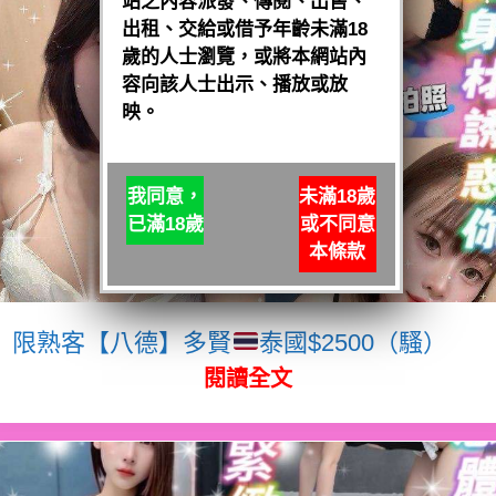
站之內容派發、傳閱、出售、
出租、交給或借予年齡未滿18
歲的人士瀏覽，或將本網站內
容向該人士出示、播放或放
映。
我同意，
未滿18歲
已滿18歲
或不同意
本條款
限熟客【八德】多賢
泰國$2500（騷）
閱讀全文