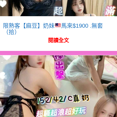
限熟客【麻豆】奶妹
馬來$1900 .無套
（拾）
閱讀全文