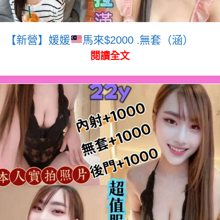
【新營】媛媛
馬來$2000 .無套（涵）
閱讀全文