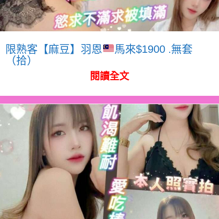
限熟客【麻豆】羽恩
馬來$1900 .無套
（拾）
閱讀全文