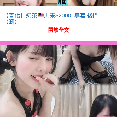
【善化】奶茶
馬來$2000 .無套.後門
（涵）
閱讀全文