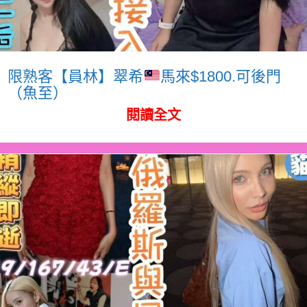
限熟客【員林】翠希
馬來$1800.可後門
（魚至）
閱讀全文