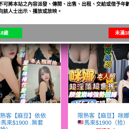
不可將本站之內容派發、傳閱、出售、出租、交給或借予年齡
向該人士出示、播放或放映。
8歲
未滿1
熟客【麻豆】依依
限熟客【麻豆】咪
馬來$1900 .無套
馬來$1900（拾）