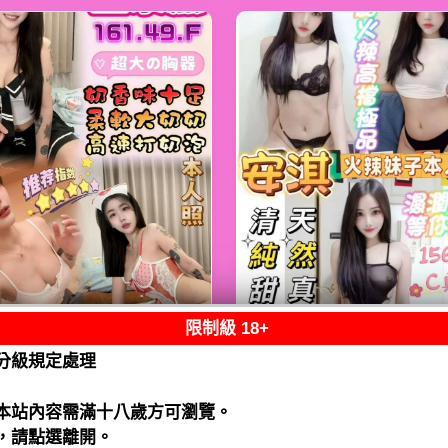
限制級 18+
熟客【鹿港】金泰
限熟客【麻豆】安
分級規定處理
馬來$2000（跑）
馬來$1900（拾）
閱讀全文
閱讀全文
本站內容需滿十八歲方可瀏覽。
，請點選離開。