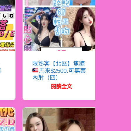
塔
限熟客【北區】焦糖
影
馬來$2500.可無套
內射（四）
閱讀全文