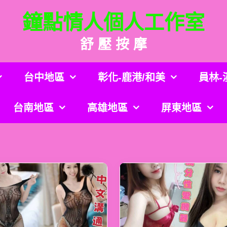
鐘點情人個人工作室
舒 壓 按 摩
台中地區
彰化-鹿港/和美
員林-
台南地區
高雄地區
屏東地區