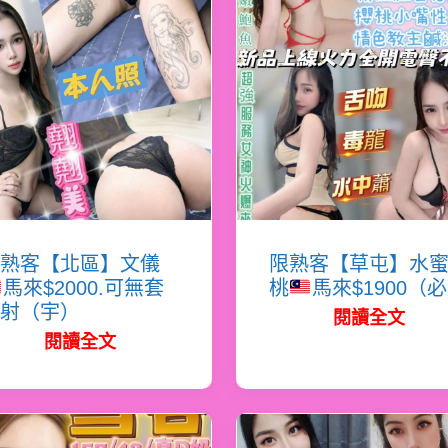
熟客【北區】文儀
限熟客【草屯】水
馬來$2000.可無套
桃
馬來$1900（
射（宇）
閱讀全文
閱讀全文