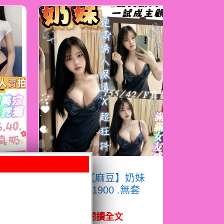
淇
限熟客【麻豆】奶妹
馬來$1900 .無套
（拾）
閱讀全文