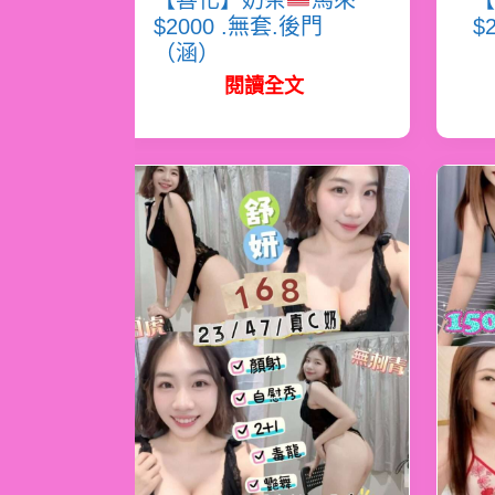
【善化】奶茶
馬來
【
$2000 .無套.後門
$
（涵）
閱讀全文