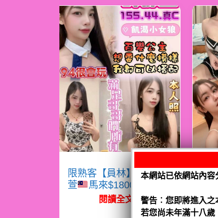
限熟客【員林】許郁
限
本網站已依網站內容
萱
馬來$1800（跑）
熙
閱讀全文
警告︰您即將進入之
若您尚未年滿十八歲