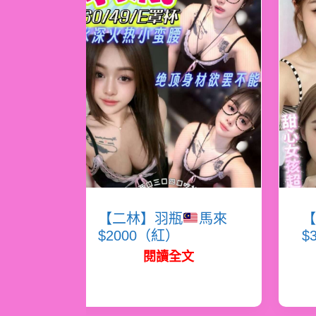
【二林】羽瓶
馬來
【
$2000（紅）
$
閱讀全文