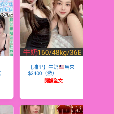
蜜
【埔里】牛奶
馬來
必）
$2400（激）
閱讀全文