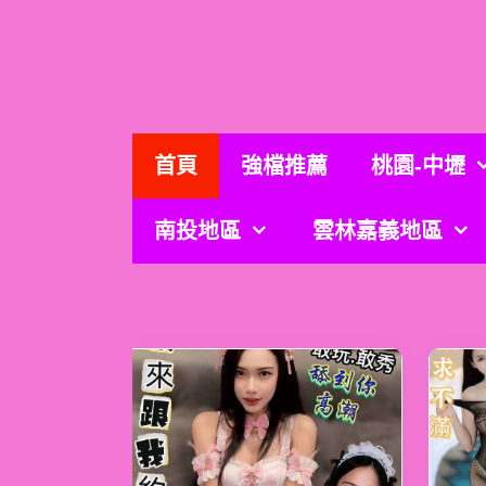
跳
至
主
要
內
容
首頁
強檔推薦
桃園-中壢
南投地區
雲林嘉義地區