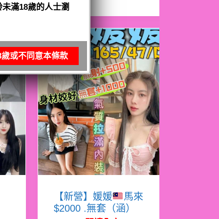
未滿18歲的人士瀏
8歲或不同意本條款
娜
【新營】媛媛
馬來
$2000 .無套（涵）