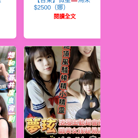
來
【台東】微星
馬來
$2500（娜）
閱讀全文