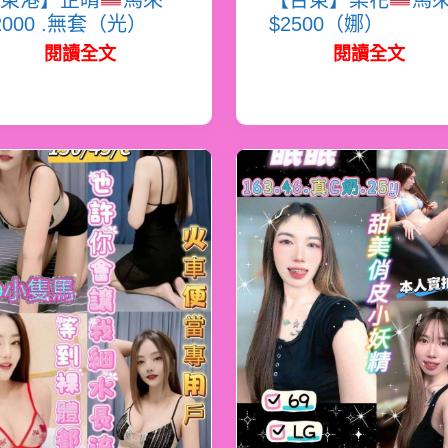
東港】芷晴
馬來
【台東】梨花
馬
2000 .無套（光）
$2500（娜）
閱讀全文
閱讀全文