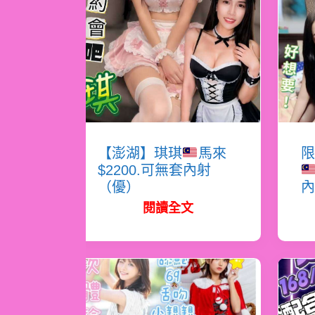
【澎湖】琪琪
馬來
限
$2200.可無套內射
（優）
內
閱讀全文