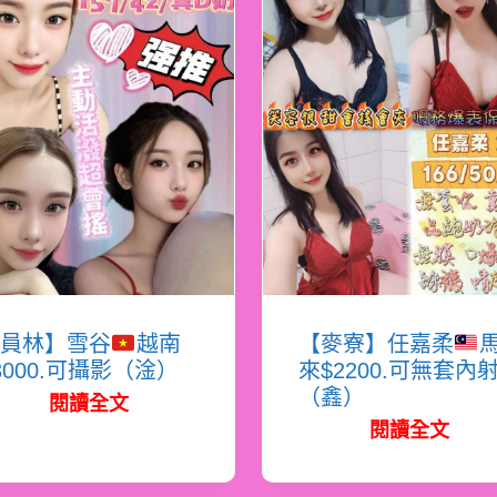
員林】雪谷
越南
【麥寮】任嘉柔
3000.可攝影（淦）
來$2200.可無套內
（鑫）
閱讀全文
閱讀全文