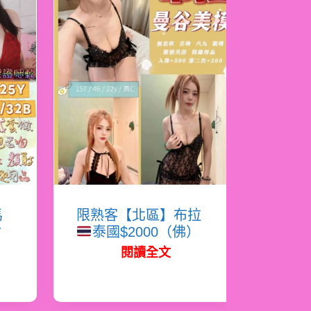
馬
限熟客【北區】布拉
射
泰國$2000（佛）
閱讀全文