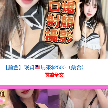
【前金】珉貞
馬來$2500（桑合）
閱讀全文