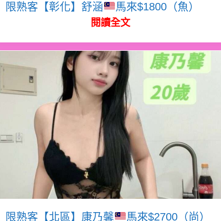
限熟客【彰化】舒涵
馬來$1800（魚）
閱讀全文
限熟客【北區】康乃馨
馬來$2700（尚）