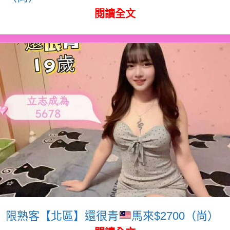
閱讀全文
限熟客【北區】還很青
馬來$2700（尚）