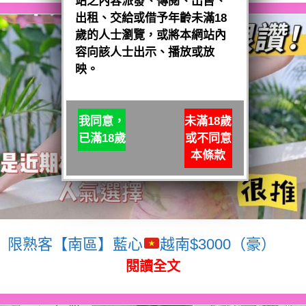
站之內容派發、傳閱、出售、
出租、交給或借予年齡未滿18
歲的人士瀏覽，或將本網站內
容向該人士出示、播放或放
映。
我同意，
未滿18歲
已滿18歲
或不同意
本條款
限熟客【南區】藍心
越南$3000（豪）
閱讀全文