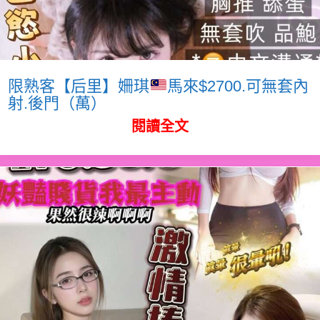
限熟客【后里】姍琪
馬來$2700.可無套內
射.後門（萬）
閱讀全文