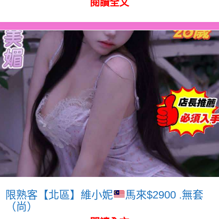
閱讀全文
限熟客【北區】維小妮
馬來$2900 .無套
（尚）