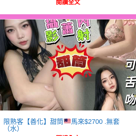
閱讀全文
限熟客【善化】甜筒
馬來$2700 .無套
（水）