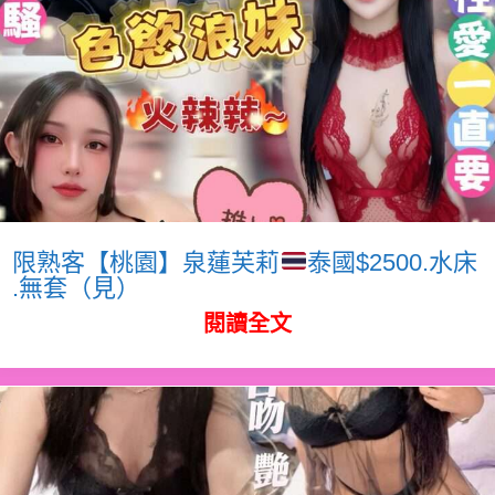
限熟客【桃園】泉蓮芙莉
泰國$2500.水床
.無套（見）
閱讀全文