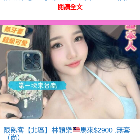
閱讀全文
限熟客【北區】林穎樂
馬來$2900 .無套
（尚）