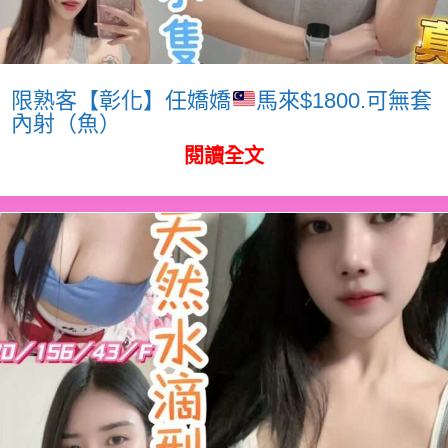
限熟客【彰化】任嬌嬌
馬來$1800.可無套
內射（魚）
閱讀全文