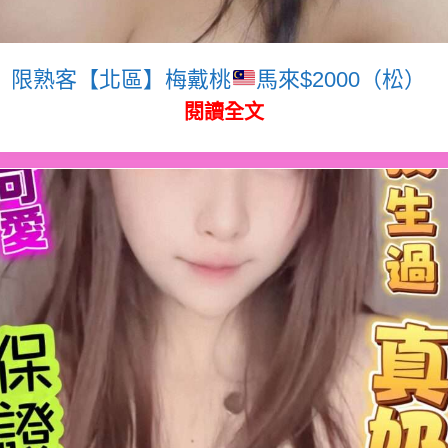
限熟客【北區】梅戴桃
馬來$2000（松）
閱讀全文