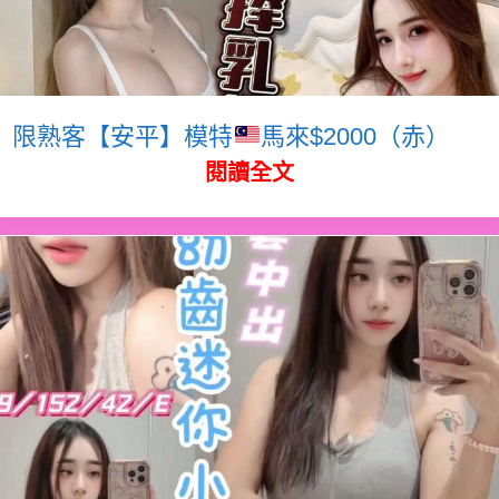
限熟客【安平】模特
馬來$2000（赤）
閱讀全文