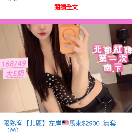
閱讀全文
限熟客【北區】左岸
馬來$2900 .無套
（尚）