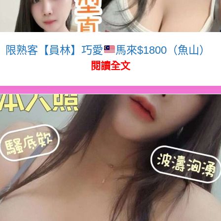
限熟客【員林】巧愛
馬來$1800（魚山）
閱讀全文