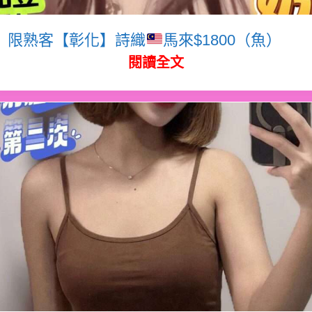
限熟客【彰化】詩織
馬來$1800（魚）
閱讀全文