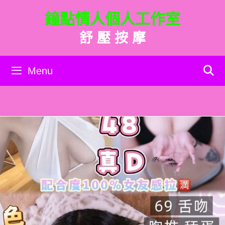
跳
鐘點情人個人工作室
至
主
舒 壓 按 摩
要
內
容
Menu