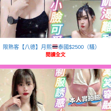
限熟客【八德】月熙
泰國$2500（騷）
閱讀全文