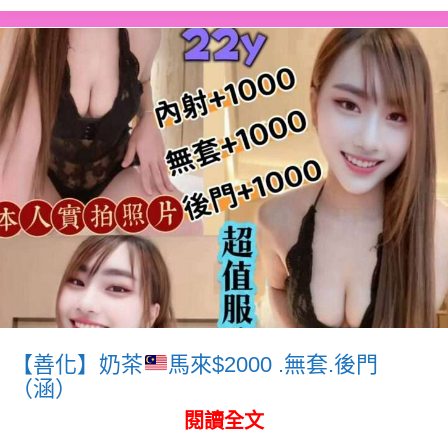
【善化】奶茶
馬來$2000 .無套.後門
（涵）
閱讀全文