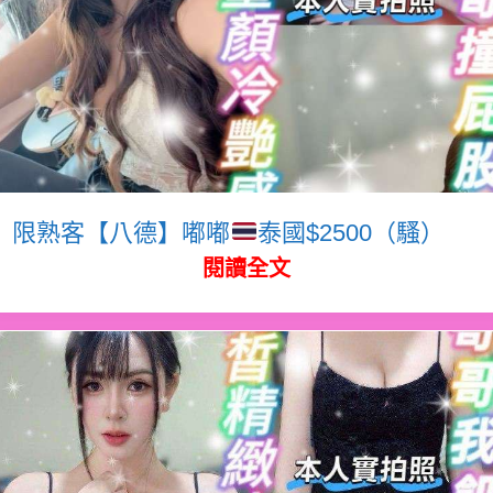
限熟客【八德】嘟嘟
泰國$2500（騷）
閱讀全文