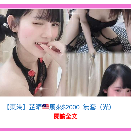
【東港】芷晴
馬來$2000 .無套（光）
閱讀全文