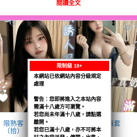
閱讀全文
限制級 18+
本網站已依網站內容分級規定
處理
警告︰您即將進入之本站內容
需滿十八歲方可瀏覽。
若您尚未年滿十八歲，請點選
離開。
限熟客【麻豆】奶妹
馬來$1900 .無套
（拾）
若您已滿十八歲，亦不可將本