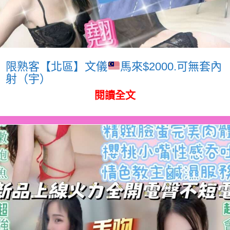
限熟客【北區】文儀
馬來$2000.可無套內
射（宇）
閱讀全文