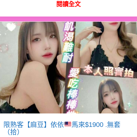
閱讀全文
限熟客【麻豆】依依
馬來$1900 .無套
（拾）