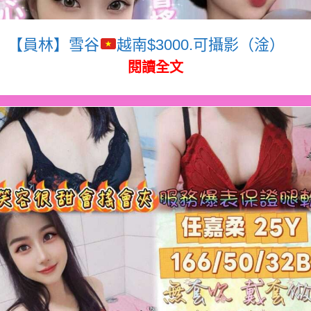
【員林】雪谷
越南$3000.可攝影（淦）
閱讀全文