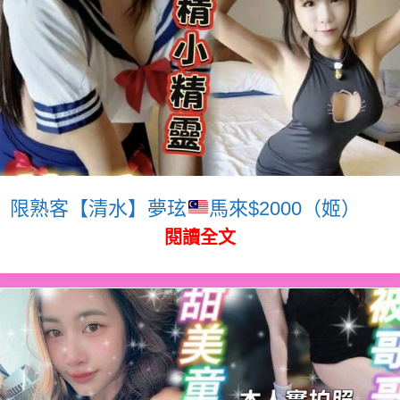
限熟客【清水】夢玹
馬來$2000（姬）
閱讀全文