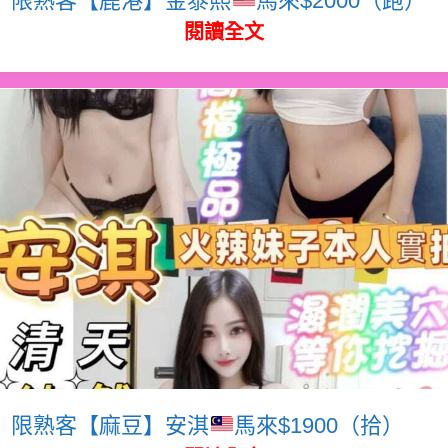
閱讀全文
限熟客【麻豆】安淇
馬來$1900（拾）