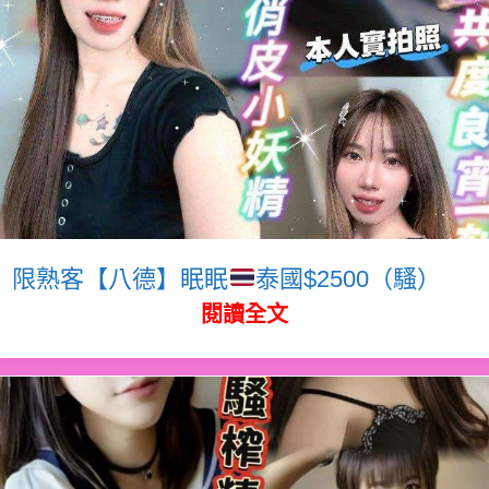
限熟客【八德】眠眠
泰國$2500（騷）
閱讀全文