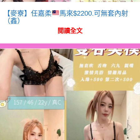
【麥寮】任嘉柔
馬來$2200.可無套內射
（鑫）
閱讀全文