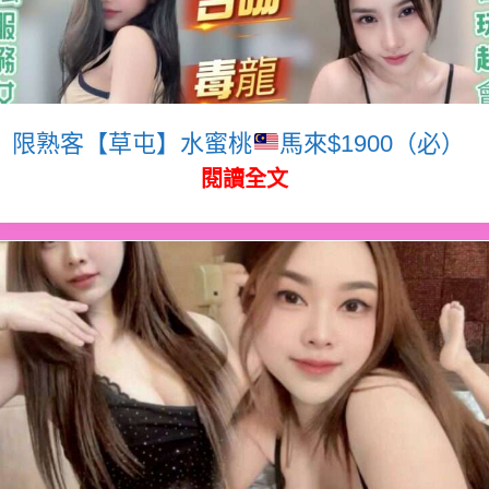
限熟客【草屯】水蜜桃
馬來$1900（必）
閱讀全文