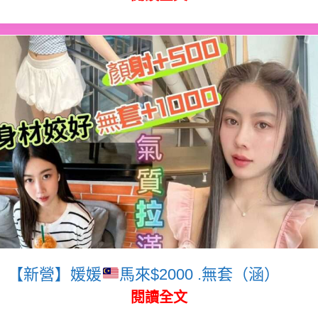
【新營】媛媛
馬來$2000 .無套（涵）
閱讀全文