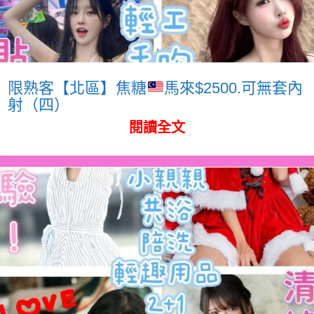
限熟客【北區】焦糖
馬來$2500.可無套內
射（四）
閱讀全文