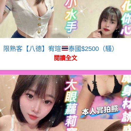
限熟客【八德】宥瑄
泰國$2500（騷）
閱讀全文