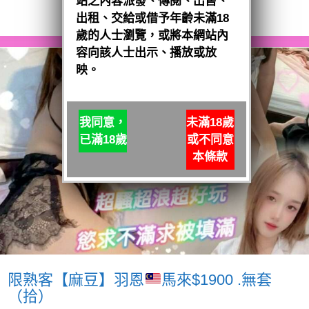
站之內容派發、傳閱、出售、
閱讀全文
出租、交給或借予年齡未滿18
歲的人士瀏覽，或將本網站內
容向該人士出示、播放或放
映。
我同意，
未滿18歲
已滿18歲
或不同意
本條款
限熟客【麻豆】羽恩
馬來$1900 .無套
（拾）