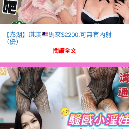
【澎湖】琪琪
馬來$2200.可無套內射
（優）
閱讀全文