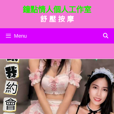
跳
鐘點情人個人工作室
至
主
舒 壓 按 摩
要
內
容
Menu