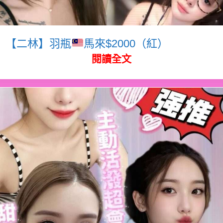
【二林】羽瓶
馬來$2000（紅）
閱讀全文