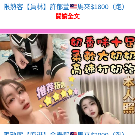
限熟客【員林】許郁萱
馬來$1800（跑）
閱讀全文
限熟客【鹿港】金泰熙
馬來$2000（跑）