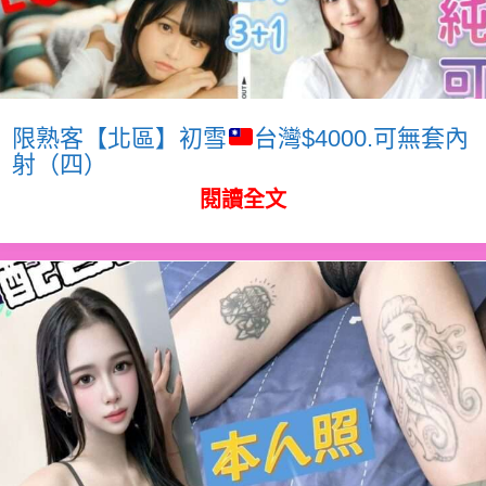
限熟客【北區】初雪
台灣$4000.可無套內
射（四）
閱讀全文