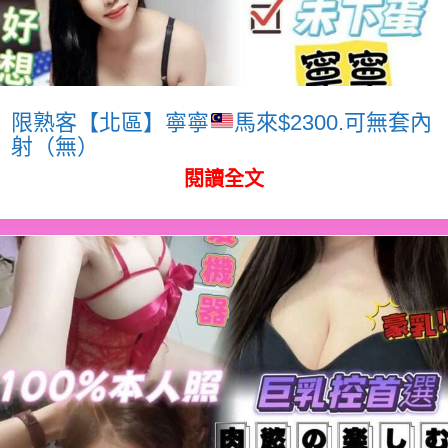
限熟客【北區】寧寧
馬來$2300.可無套內
射（無）
閱讀全文