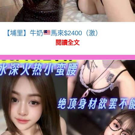
【埔里】牛奶
馬來$2400（激）
閱讀全文