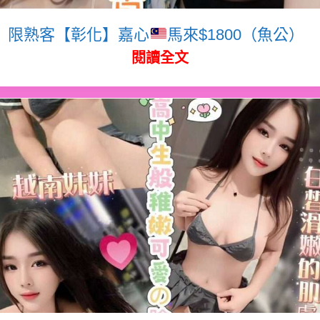
限熟客【彰化】嘉心
馬來$1800（魚公）
閱讀全文