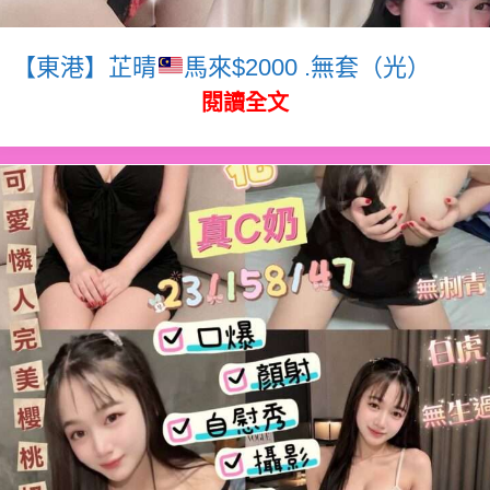
【東港】芷晴
馬來$2000 .無套（光）
閱讀全文