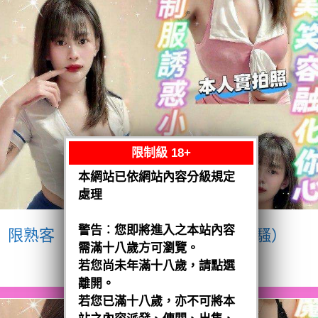
限制級 18+
本網站已依網站內容分級規定
處理
警告︰您即將進入之本站內容
限熟客【八德】宥瑄
泰國$2500（騷）
需滿十八歲方可瀏覽。
閱讀全文
若您尚未年滿十八歲，請點選
離開。
若您已滿十八歲，亦不可將本