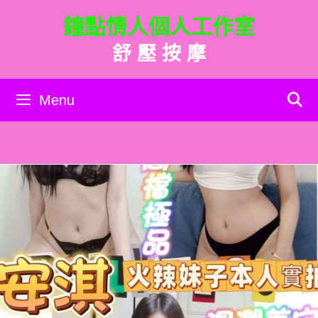
跳
鐘點情人個人工作室
至
主
舒 壓 按 摩
要
內
容
Menu