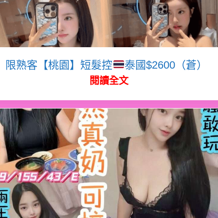
限熟客【桃園】短髮控
泰國$2600（蒼）
閱讀全文