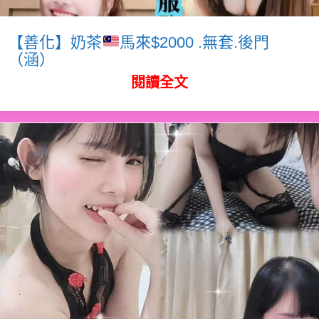
【善化】奶茶
馬來$2000 .無套.後門
（涵）
閱讀全文