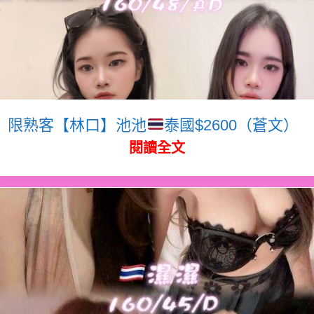
限熟客【林口】池池
泰國$2600（蒼文）
閱讀全文