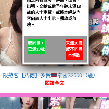
站之內容派發、傳閱、出售、
出租、交給或借予年齡未滿18
歲的人士瀏覽，或將本網站內
容向該人士出示、播放或放
映。
我同意，
未滿18歲
已滿18歲
或不同意
本條款
限熟客【八德】多賢
泰國$2500（騷）
閱讀全文