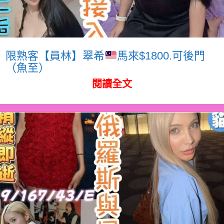
限熟客【員林】翠希
馬來$1800.可後門
（魚至）
閱讀全文