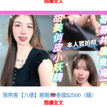
閱讀全文
限熟客【八德】眠眠
泰國$2500（騷）
閱讀全文