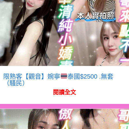
限熟客【觀音】婉寧
泰國$2500 .無套
（騷民）
閱讀全文