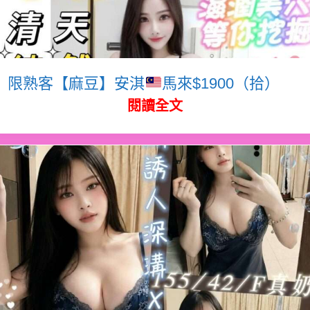
限熟客【麻豆】安淇
馬來$1900（拾）
閱讀全文