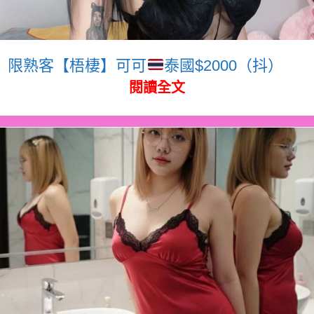
限熟客【梧棲】可可
泰國$2000（抖）
閱讀全文