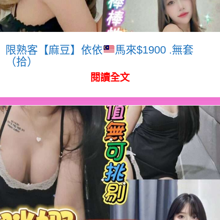
限熟客【麻豆】依依
馬來$1900 .無套
（拾）
閱讀全文