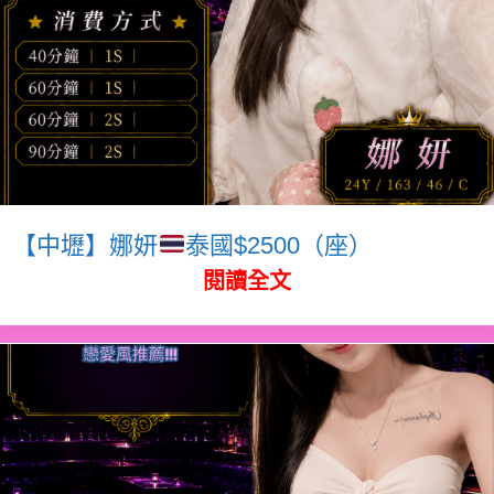
【中壢】娜妍
泰國$2500（座）
閱讀全文