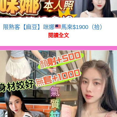
限熟客【麻豆】咪娜
馬來$1900（拾）
閱讀全文