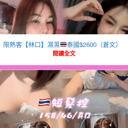
限熟客【林口】濕濕
泰國$2600（蒼文）
閱讀全文