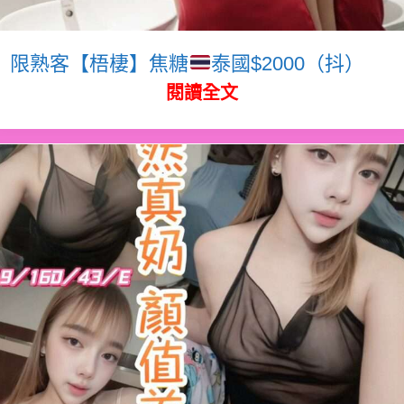
限熟客【梧棲】焦糖
泰國$2000（抖）
閱讀全文