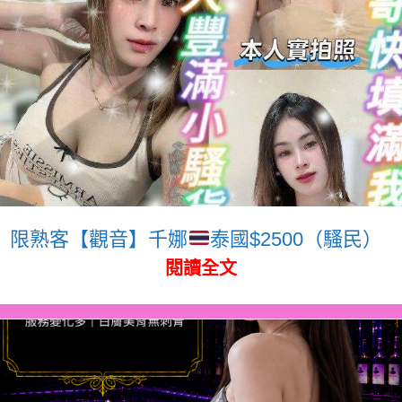
限熟客【觀音】千娜
泰國$2500（騷民）
閱讀全文