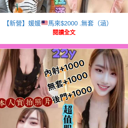
【新營】媛媛
馬來$2000 .無套（涵）
閱讀全文