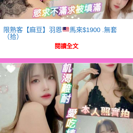
限熟客【麻豆】羽恩
馬來$1900 .無套
（拾）
閱讀全文