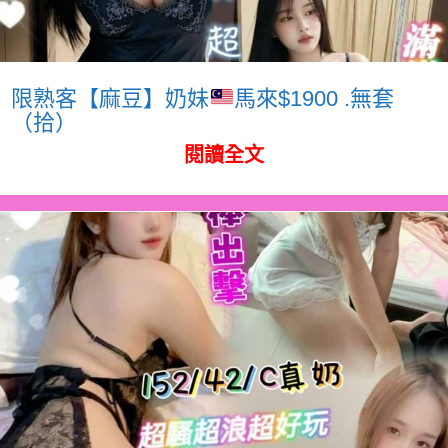
限熟客【麻豆】奶妹
馬來$1900 .無套
（拾）
閱讀全文