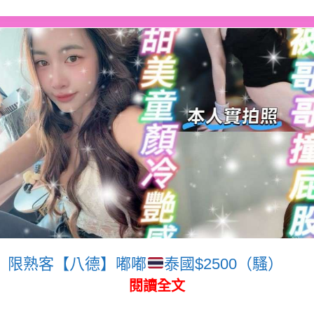
限熟客【八德】嘟嘟
泰國$2500（騷）
閱讀全文