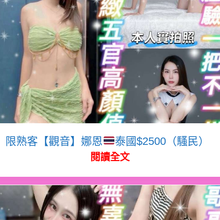
限熟客【觀音】娜恩
泰國$2500（騷民）
閱讀全文