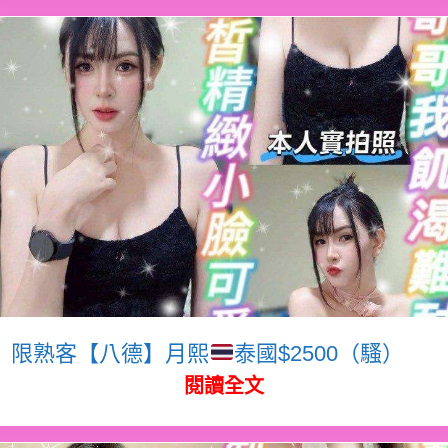
限熟客【八德】月熙
泰國$2500（騷）
閱讀全文