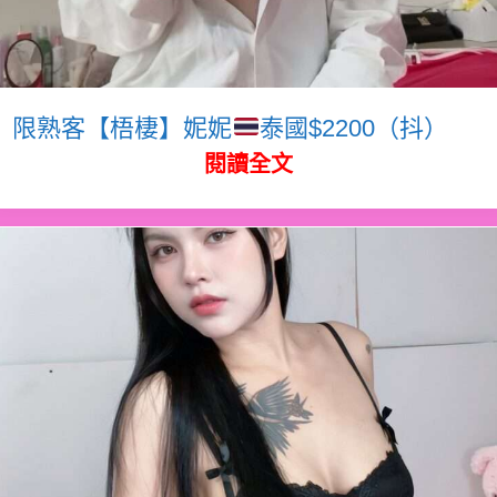
限熟客【梧棲】妮妮
泰國$2200（抖）
閱讀全文