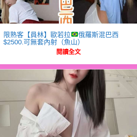
限熟客【員林】歐若拉
俄羅斯混巴西
$2500.可無套內射（魚山）
閱讀全文