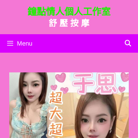
跳
鐘點情人個人工作室
至
主
舒 壓 按 摩
要
內
容
Menu