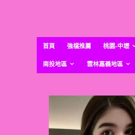
跳
至
主
要
內
容
首頁
強檔推薦
桃園-中壢
南投地區
雲林嘉義地區