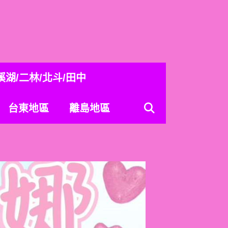
溪湖/二林/北斗/田中
台東地區
離島地區