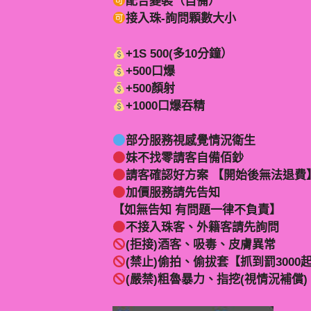
配合變裝（自備）
接入珠-詢問顆數大小
+1S 500(多10分鐘）
+500口爆
+500顏射
+1000口爆吞精
部分服務視感覺情況衛生
妹不找零請客自備佰鈔
請客確認好方案 【開始後無法退費
加價服務請先告知
【如無告知 有問題一律不負責】
不接入珠客、外籍客請先詢問
(拒接)酒客、吸毒、皮膚異常
(禁止)偷拍、偷拔套【抓到罰3000
(嚴禁)粗魯暴力、指挖(視情況補償)