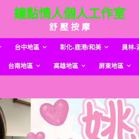
鐘點情人個人工作室
舒 壓 按 摩
台中地區
彰化-鹿港/和美
員林-
台南地區
高雄地區
屏東地區