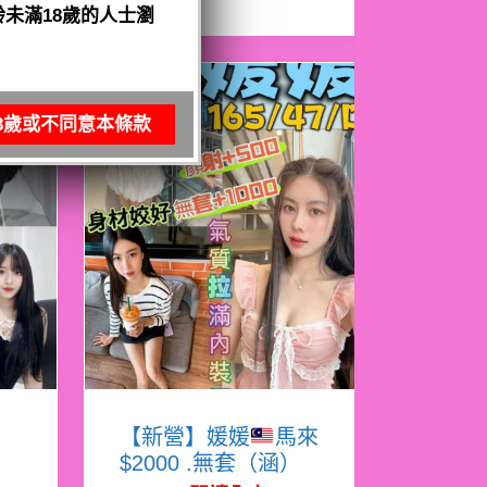
未滿18歲的人士瀏
8歲或不同意本條款
娜
【新營】媛媛
馬來
$2000 .無套（涵）