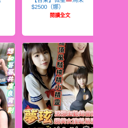
來
【台東】微星
馬來
$2500（娜）
閱讀全文