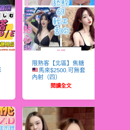
塔
限熟客【北區】焦糖
影
馬來$2500.可無套
內射（四）
閱讀全文