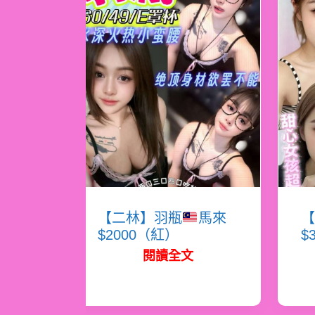
【二林】羽瓶
馬來
【
$2000（紅）
$
閱讀全文