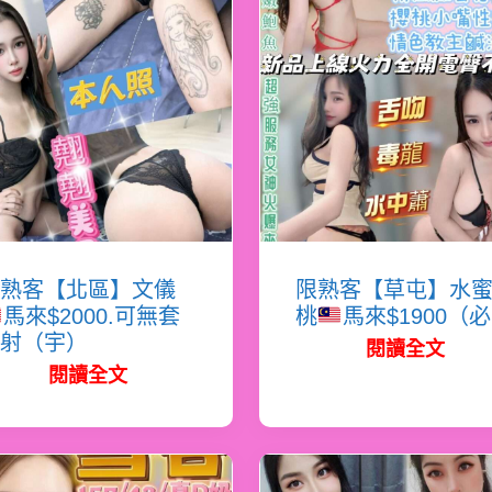
熟客【北區】文儀
限熟客【草屯】水
馬來$2000.可無套
桃
馬來$1900（
射（宇）
閱讀全文
閱讀全文