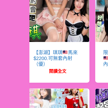
【澎湖】琪琪
馬來
限
$2200.可無套內射
（優）
內
閱讀全文