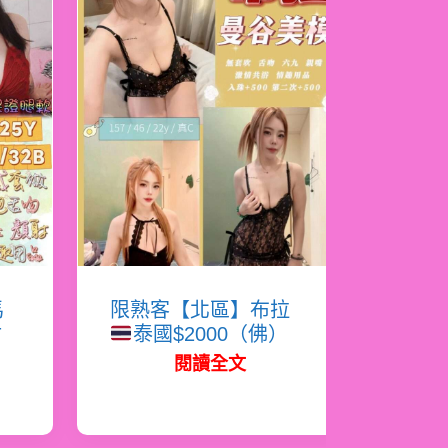
馬
限熟客【北區】布拉
射
泰國$2000（佛）
閱讀全文