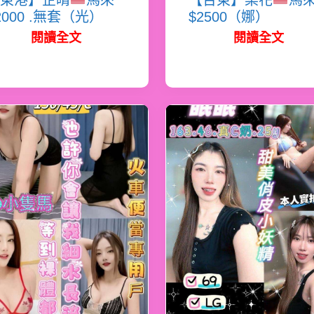
東港】芷晴
馬來
【台東】梨花
馬
2000 .無套（光）
$2500（娜）
閱讀全文
閱讀全文