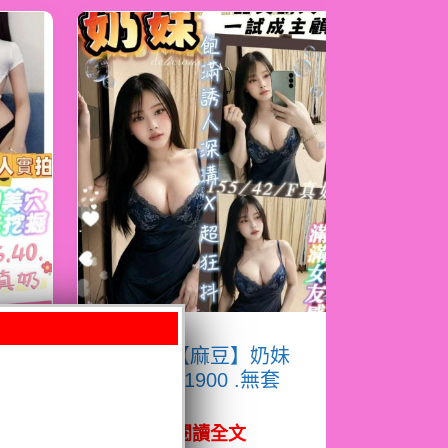
淇
限熟客【麻豆】奶妹
馬來$1900 .無套
（拾）
閱讀全文