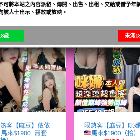
不可將本站之內容派發、傳閱、出售、出租、交給或借予年齡
向該人士出示、播放或放映。
8歲
未滿1
熟客【麻豆】依依
限熟客【麻豆】咪
馬來$1900 .無套
馬來$1900（拾）