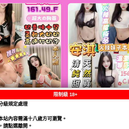
限制級 18+
熟客【鹿港】金泰
限熟客【麻豆】安
分級規定處理
馬來$2000（跑）
馬來$1900（拾）
閱讀全文
閱讀全文
本站內容需滿十八歲方可瀏覽。
，請點選離開。