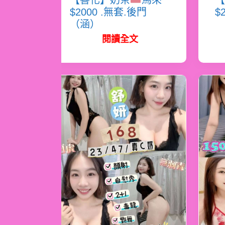
【善化】奶茶
馬來
【
$2000 .無套.後門
$
（涵）
閱讀全文