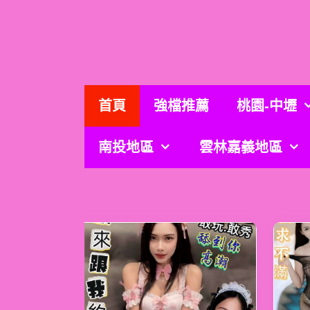
跳
至
主
要
內
容
首頁
強檔推薦
桃園-中壢
南投地區
雲林嘉義地區