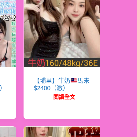
蜜
【埔里】牛奶
馬來
必）
$2400（激）
閱讀全文