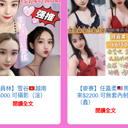
員林】雪谷
越南
【麥寮】任嘉柔
3000.可攝影（淦）
來$2200.可無套內
（鑫）
閱讀全文
閱讀全文