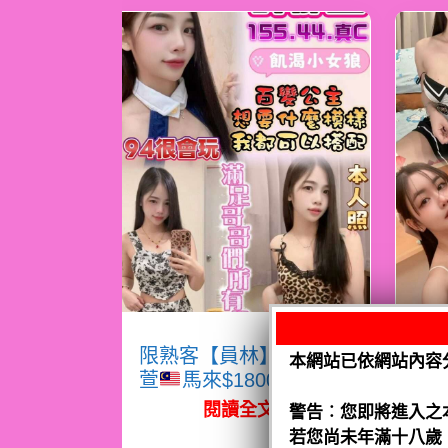
限熟客【員林】許郁
限
本網站已依網站內容
萱
馬來$1800（跑）
熙
閱讀全文
警告︰您即將進入之
若您尚未年滿十八歲