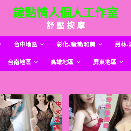
鐘點情人個人工作室
舒 壓 按 摩
台中地區
彰化-鹿港/和美
員林-
台南地區
高雄地區
屏東地區