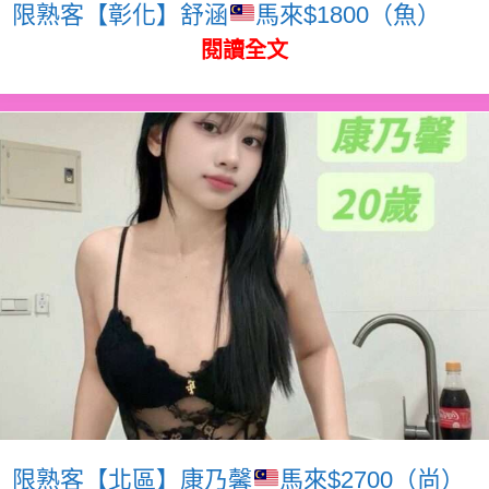
限熟客【彰化】舒涵
馬來$1800（魚）
閱讀全文
限熟客【北區】康乃馨
馬來$2700（尚）