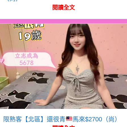
閱讀全文
限熟客【北區】還很青
馬來$2700（尚）