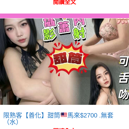
閱讀全文
限熟客【善化】甜筒
馬來$2700 .無套
（水）