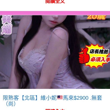
閱讀全文
限熟客【北區】維小妮
馬來$2900 .無套
（尚）