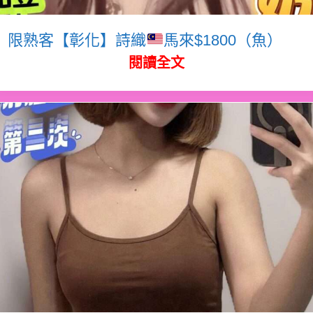
限熟客【彰化】詩織
馬來$1800（魚）
閱讀全文