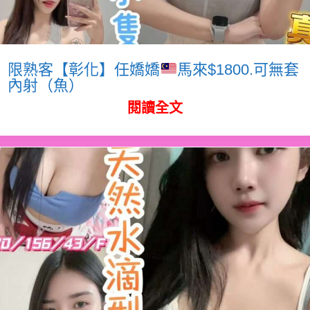
限熟客【彰化】任嬌嬌
馬來$1800.可無套
內射（魚）
閱讀全文