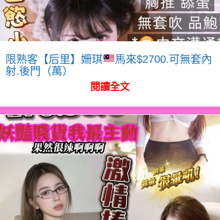
限熟客【后里】姍琪
馬來$2700.可無套內
射.後門（萬）
閱讀全文