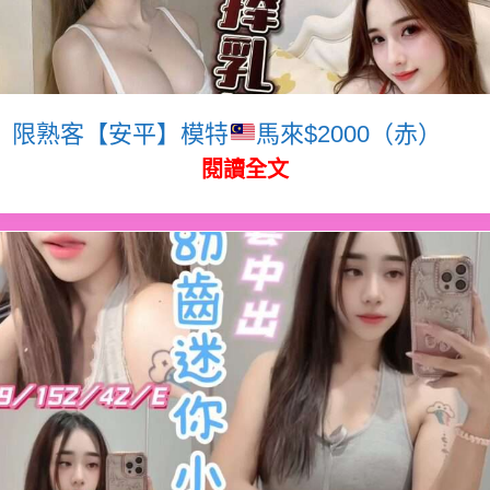
限熟客【安平】模特
馬來$2000（赤）
閱讀全文