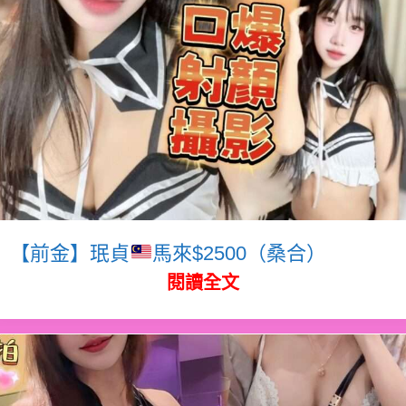
【前金】珉貞
馬來$2500（桑合）
閱讀全文