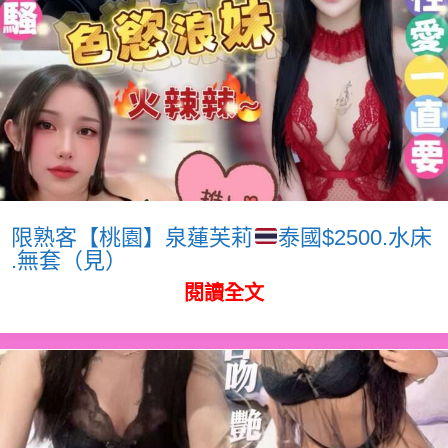
限熟客【桃園】泉蓮芙莉
泰國$2500.水床
.無套（見）
閱讀全文