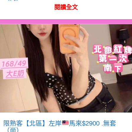
閱讀全文
限熟客【北區】左岸
馬來$2900 .無套
（尚）