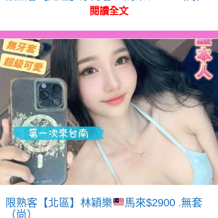
閱讀全文
限熟客【北區】林穎樂
馬來$2900 .無套
（尚）