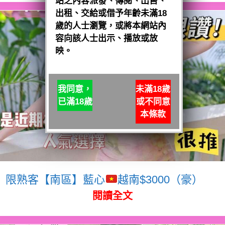
站之內容派發、傳閱、出售、
出租、交給或借予年齡未滿18
歲的人士瀏覽，或將本網站內
容向該人士出示、播放或放
映。
我同意，
未滿18歲
已滿18歲
或不同意
本條款
限熟客【南區】藍心
越南$3000（豪）
閱讀全文