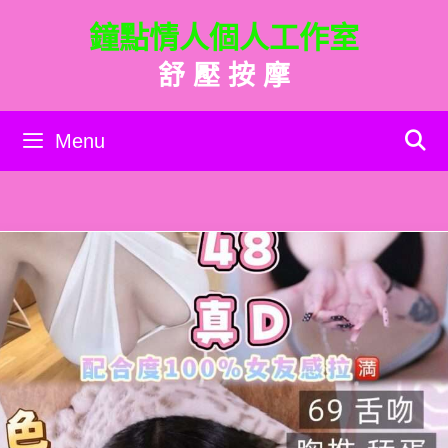
跳
鐘點情人個人工作室
至
主
舒 壓 按 摩
要
內
容
Menu