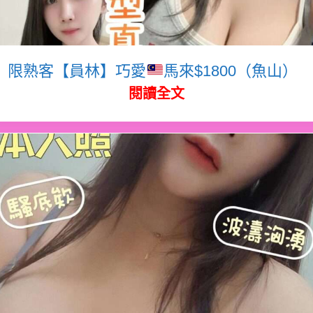
限熟客【員林】巧愛
馬來$1800（魚山）
閱讀全文