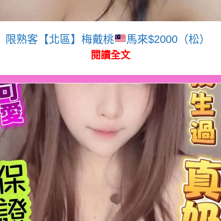
限熟客【北區】梅戴桃
馬來$2000（松）
閱讀全文