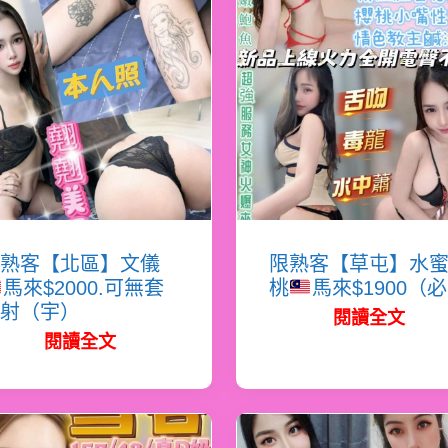
熟客【北區】文儀
限熟客【草屯】水
馬來$2000.可無套
桃
馬來$1900（
射（宇）
閱讀全文
閱讀全文