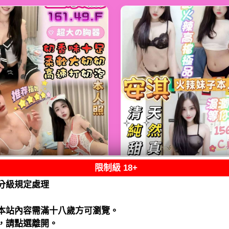
限制級 18+
熟客【鹿港】金泰
限熟客【麻豆】安
分級規定處理
馬來$2000（跑）
馬來$1900（拾）
閱讀全文
閱讀全文
本站內容需滿十八歲方可瀏覽。
，請點選離開。