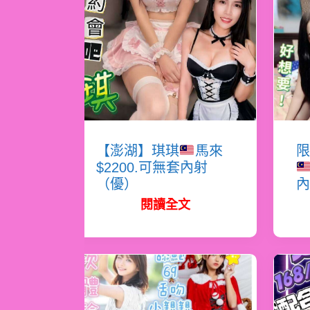
【澎湖】琪琪
馬來
限
$2200.可無套內射
（優）
內
閱讀全文