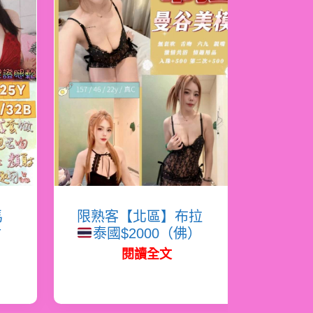
馬
限熟客【北區】布拉
射
泰國$2000（佛）
閱讀全文