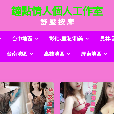
鐘點情人個人工作室
舒 壓 按 摩
台中地區
彰化-鹿港/和美
員林-
台南地區
高雄地區
屏東地區