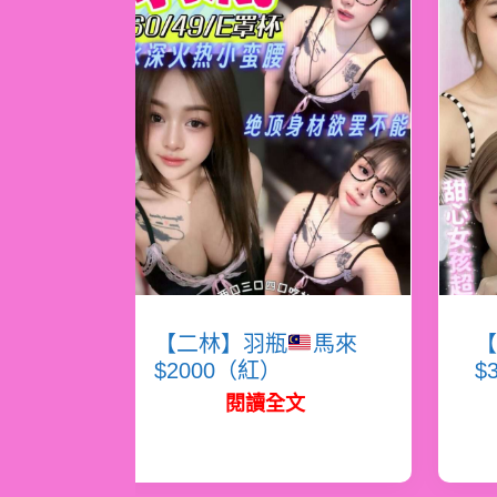
【二林】羽瓶
馬來
【
$2000（紅）
$
閱讀全文