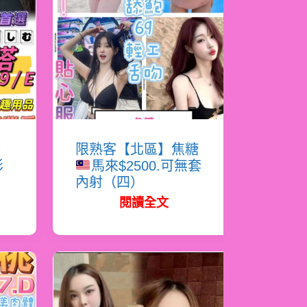
塔
限熟客【北區】焦糖
影
馬來$2500.可無套
內射（四）
閱讀全文