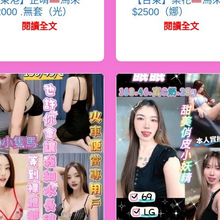
東港】芷晴
馬來
【台東】梨花
馬
2000 .無套（光）
$2500（娜）
閱讀全文
閱讀全文