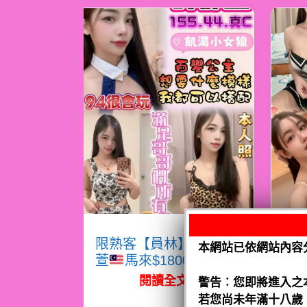
限熟客【員林】許郁
限
本網站已依網站內容
萱
馬來$1800（跑）
熙
閱讀全文
警告︰您即將進入之
若您尚未年滿十八歲