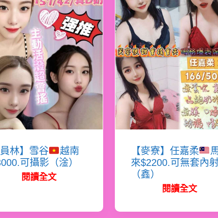
員林】雪谷
越南
【麥寮】任嘉柔
3000.可攝影（淦）
來$2200.可無套內
（鑫）
閱讀全文
閱讀全文