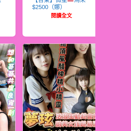
來
【台東】微星
馬來
$2500（娜）
閱讀全文