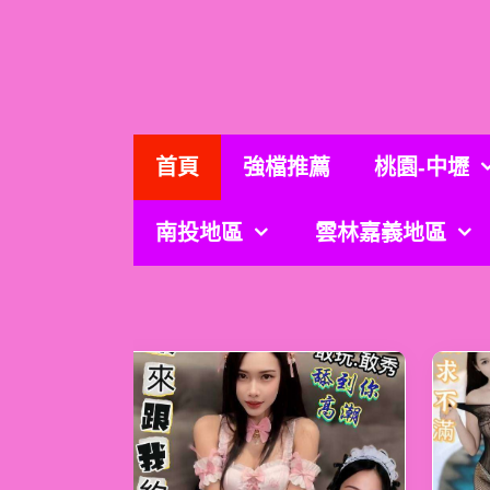
跳
至
主
要
內
容
首頁
強檔推薦
桃園-中壢
南投地區
雲林嘉義地區