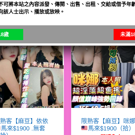
不可將本站之內容派發、傳閱、出售、出租、交給或借予年齡
向該人士出示、播放或放映。
8歲
未滿1
熟客【麻豆】依依
限熟客【麻豆】咪
馬來$1900 .無套
馬來$1900（拾）