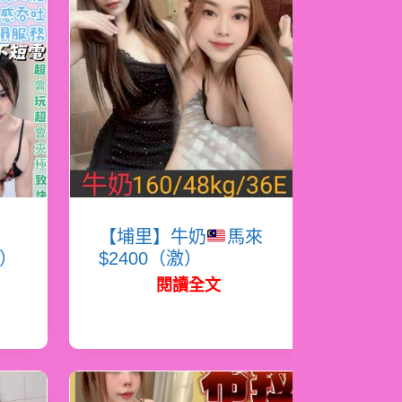
蜜
【埔里】牛奶
馬來
必）
$2400（激）
閱讀全文