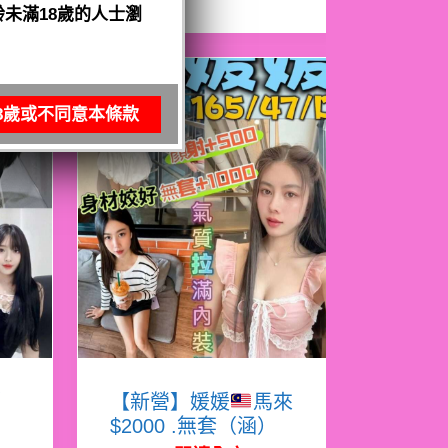
未滿18歲的人士瀏
8歲或不同意本條款
娜
【新營】媛媛
馬來
$2000 .無套（涵）