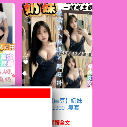
淇
限熟客【麻豆】奶妹
馬來$1900 .無套
（拾）
閱讀全文