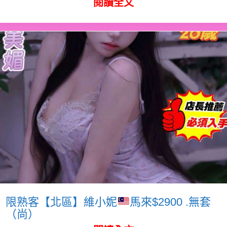
閱讀全文
限熟客【北區】維小妮
馬來$2900 .無套
（尚）