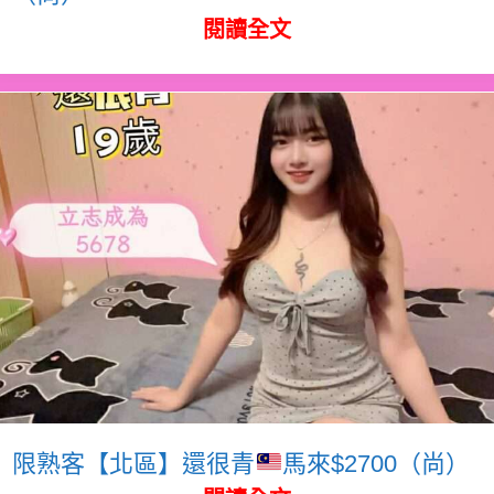
閱讀全文
限熟客【北區】還很青
馬來$2700（尚）