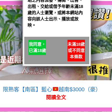
站之內容派發、傳閱、出售、
出租、交給或借予年齡未滿18
歲的人士瀏覽，或將本網站內
容向該人士出示、播放或放
映。
我同意，
未滿18歲
已滿18歲
或不同意
本條款
限熟客【南區】藍心
越南$3000（豪）
閱讀全文