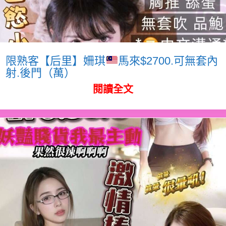
限熟客【后里】姍琪
馬來$2700.可無套內
射.後門（萬）
閱讀全文