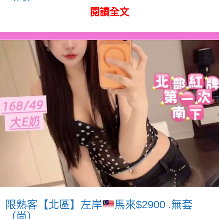
閱讀全文
限熟客【北區】左岸
馬來$2900 .無套
（尚）