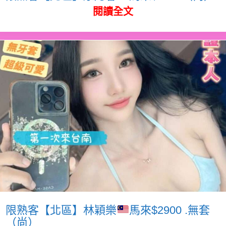
閱讀全文
限熟客【北區】林穎樂
馬來$2900 .無套
（尚）