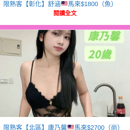
限熟客【彰化】舒涵
馬來$1800（魚）
閱讀全文
限熟客【北區】康乃馨
馬來$2700（尚）