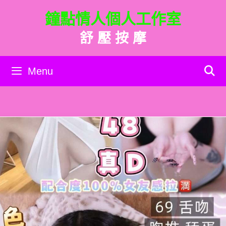
跳
鐘點情人個人工作室
至
主
舒 壓 按 摩
要
內
容
Menu