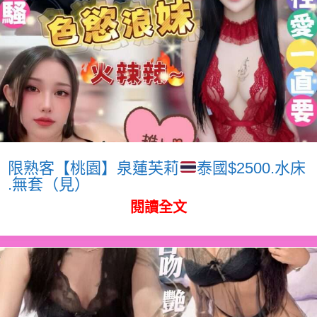
限熟客【桃園】泉蓮芙莉
泰國$2500.水床
.無套（見）
閱讀全文