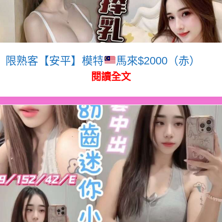
限熟客【安平】模特
馬來$2000（赤）
閱讀全文