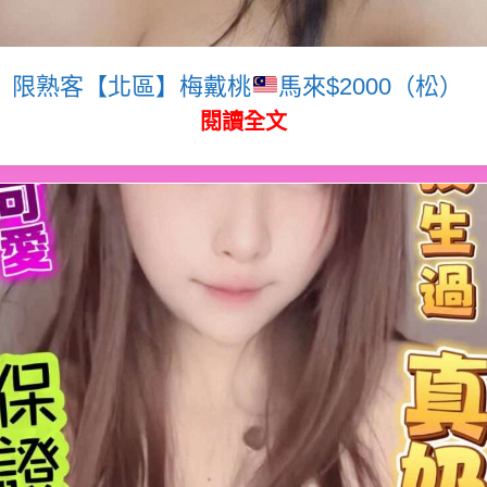
限熟客【北區】梅戴桃
馬來$2000（松）
閱讀全文