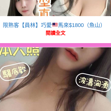
限熟客【員林】巧愛
馬來$1800（魚山）
閱讀全文