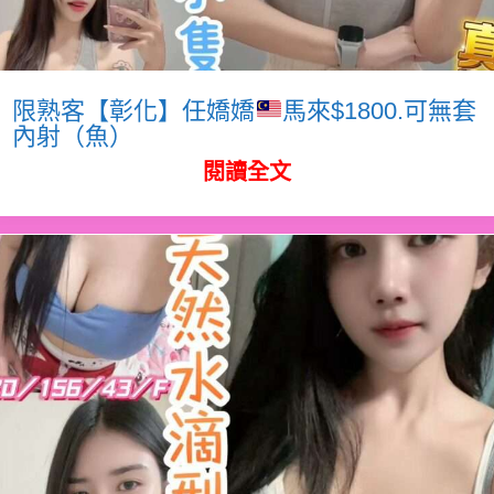
限熟客【彰化】任嬌嬌
馬來$1800.可無套
內射（魚）
閱讀全文