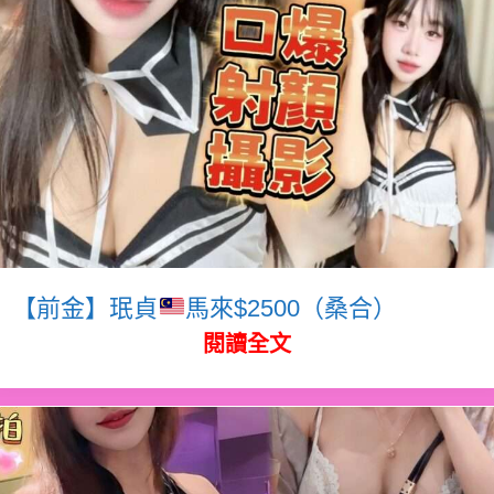
【前金】珉貞
馬來$2500（桑合）
閱讀全文