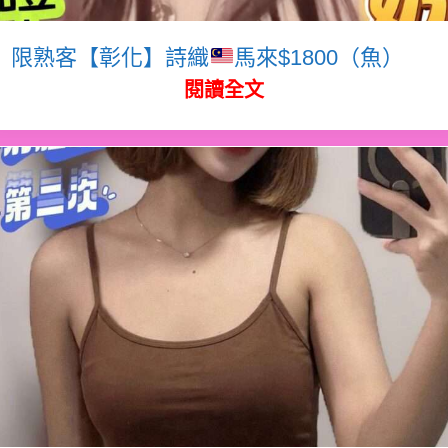
限熟客【彰化】詩織
馬來$1800（魚）
閱讀全文