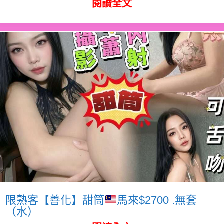
閱讀全文
限熟客【善化】甜筒
馬來$2700 .無套
（水）