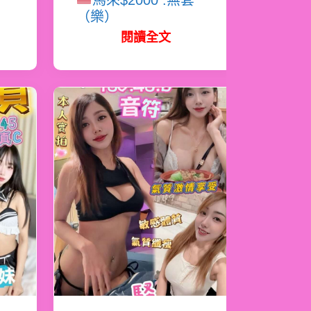
馬來$2000 .無套
（樂）
閱讀全文