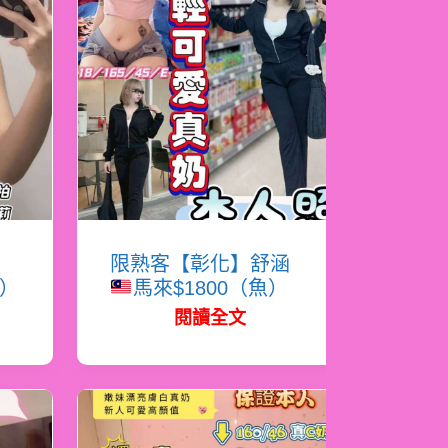
女
限熟客【彰化】舒涵
松）
馬來$1800（魚）
閱讀全文