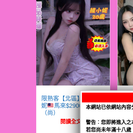
限熟客【北區】維小
限
妮
馬來$2900 .無套
本網站已依網站內容
（尚）
（
閱讀全文
警告︰您即將進入之
若您尚未年滿十八歲