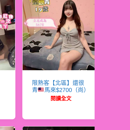
岸
限熟客【北區】還很
青
馬來$2700（尚）
閱讀全文