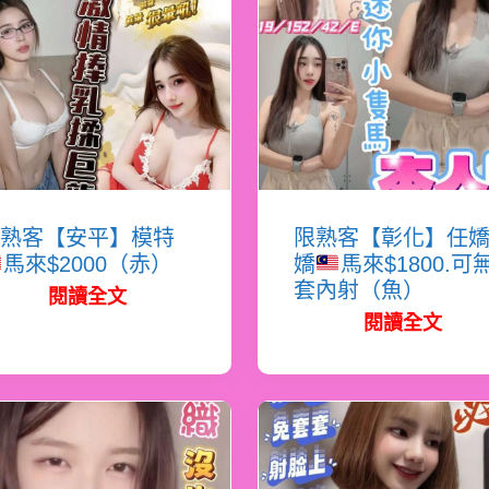
熟客【安平】模特
限熟客【彰化】任
馬來$2000（赤）
嬌
馬來$1800.可
套內射（魚）
閱讀全文
閱讀全文