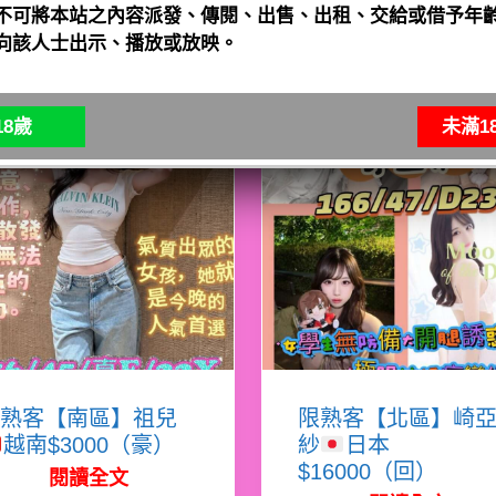
不可將本站之內容派發、傳閱、出售、出租、交給或借予年齡
向該人士出示、播放或放映。
8歲
未滿1
熟客【南區】祖兒
限熟客【北區】崎
越南$3000（豪）
紗
日本
$16000（回）
閱讀全文