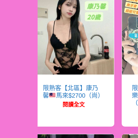
限熟客【北區】康乃
限
馨
馬來$2700（尚）
樂
（
閱讀全文