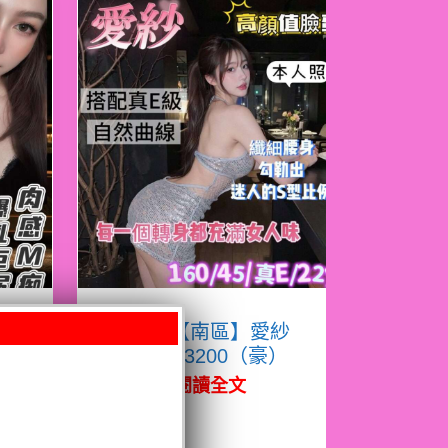
凝
限熟客【南區】愛紗
越南$3200（豪）
閱讀全文