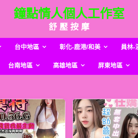
鐘點情人個人工作室
舒 壓 按 摩
台中地區
彰化-鹿港/和美
員林-
台南地區
高雄地區
屏東地區