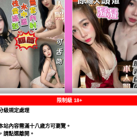
限制級 18+
熟客【善化】甜筒
限熟客【善化】凝
馬來$2700 .無套
馬來$2700（水）
分級規定處理
水）
閱讀全文
閱讀全文
本站內容需滿十八歲方可瀏覽。
，請點選離開。