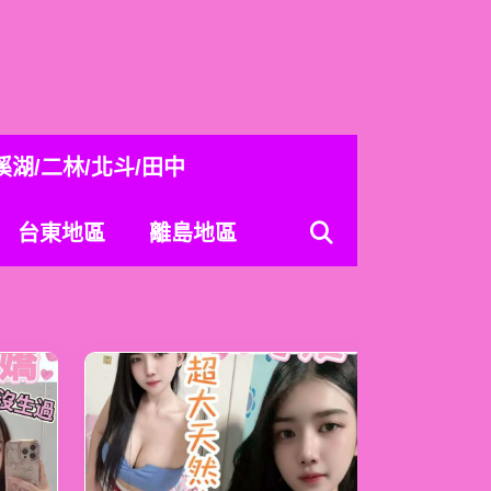
溪湖/二林/北斗/田中
台東地區
離島地區