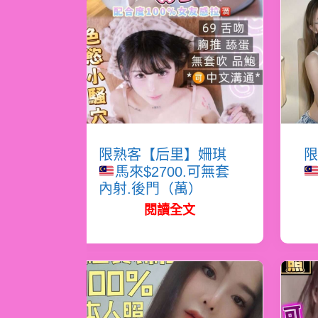
限熟客【后里】姍琪
限
馬來$2700.可無套
內射.後門（萬）
閱讀全文