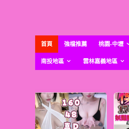
跳
至
主
要
內
容
首頁
強檔推薦
桃園-中壢
南投地區
雲林嘉義地區