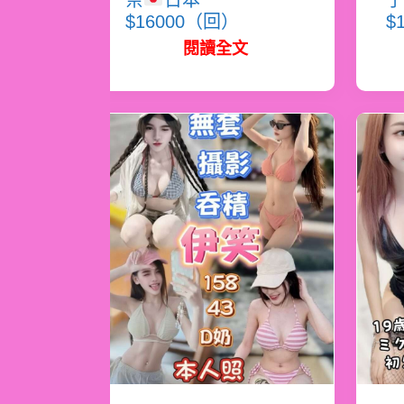
奈
日本
子
$16000（回）
$
閱讀全文