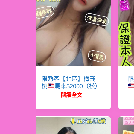
限熟客【北區】梅戴
限
桃
馬來$2000（松）
閱讀全文