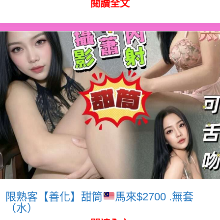
閱讀全文
限熟客【善化】甜筒
馬來$2700 .無套
（水）