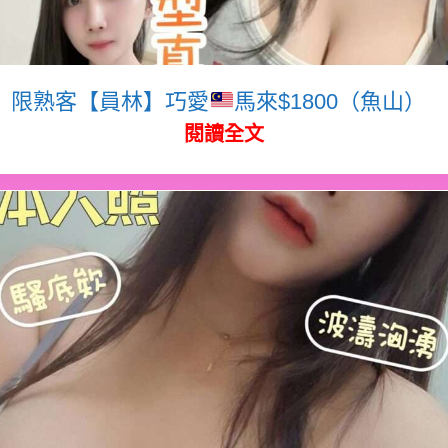
限熟客【員林】巧愛
馬來$1800（魚山）
閱讀全文