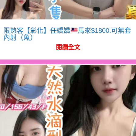
限熟客【彰化】任嬌嬌
馬來$1800.可無套
內射（魚）
閱讀全文