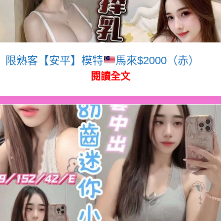
限熟客【安平】模特
馬來$2000（赤）
閱讀全文