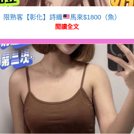
限熟客【彰化】詩織
馬來$1800（魚）
閱讀全文