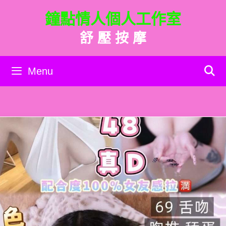
跳
鐘點情人個人工作室
至
主
舒 壓 按 摩
要
內
容
Menu