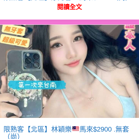
閱讀全文
限熟客【北區】林穎樂
馬來$2900 .無套
（尚）