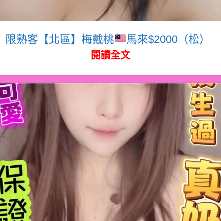
限熟客【北區】梅戴桃
馬來$2000（松）
閱讀全文