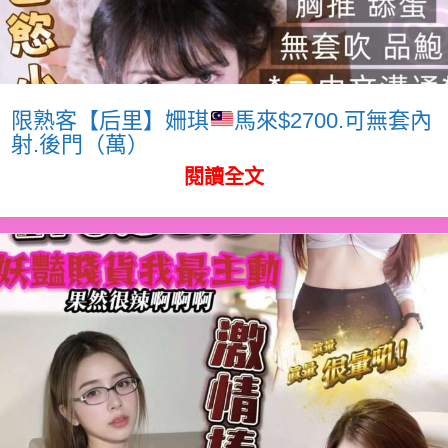
限熟客【后里】姍琪
馬來$2700.可無套內
射.後門（萬）
閱讀全文