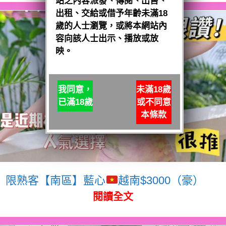
站之內容派發、傳閱、出售、
出租、交給或借予年齡未滿18
歲的人士瀏覽，或將本網站內
容向該人士出示、播放或放
映。
我同意，
未滿18歲
已滿18歲
或不同意
本條款
限熟客【南區】藍心
越南$3000（豪）
閱讀全文