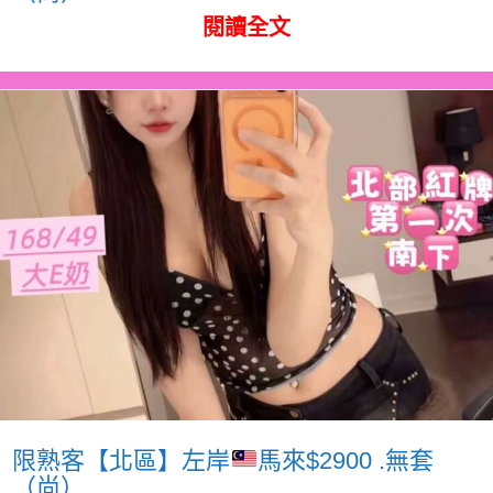
閱讀全文
限熟客【北區】左岸
馬來$2900 .無套
（尚）