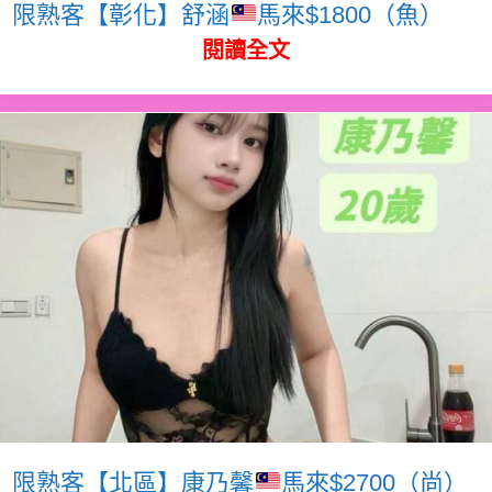
限熟客【彰化】舒涵
馬來$1800（魚）
閱讀全文
限熟客【北區】康乃馨
馬來$2700（尚）