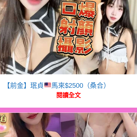
【前金】珉貞
馬來$2500（桑合）
閱讀全文