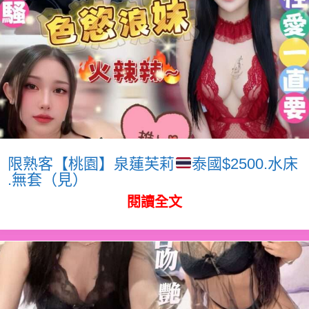
限熟客【桃園】泉蓮芙莉
泰國$2500.水床
.無套（見）
閱讀全文