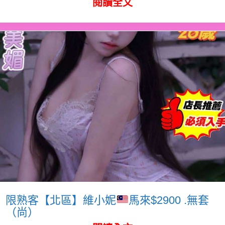
閱讀全文
限熟客【北區】維小妮
馬來$2900 .無套
（尚）