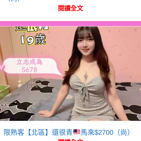
閱讀全文
限熟客【北區】還很青
馬來$2700（尚）