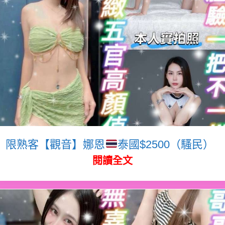
限熟客【觀音】娜恩
泰國$2500（騷民）
閱讀全文