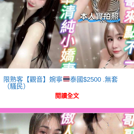
限熟客【觀音】婉寧
泰國$2500 .無套
（騷民）
閱讀全文