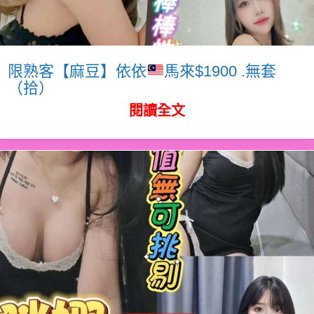
限熟客【麻豆】依依
馬來$1900 .無套
（拾）
閱讀全文