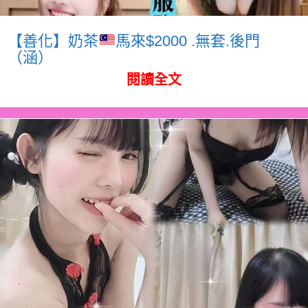
【善化】奶茶
馬來$2000 .無套.後門
（涵）
閱讀全文