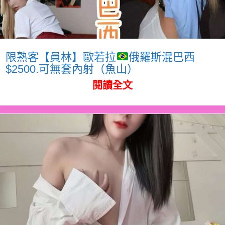
限熟客【員林】歐若拉
俄羅斯混巴西
$2500.可無套內射（魚山）
閱讀全文