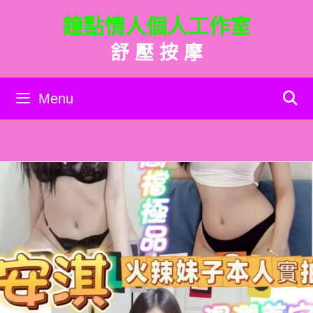
跳
鐘點情人個人工作室
至
主
舒 壓 按 摩
要
內
容
Menu