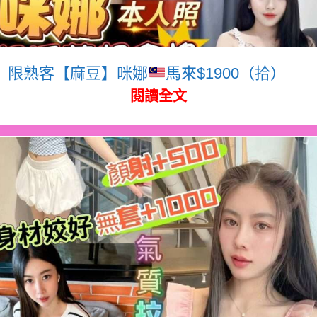
限熟客【麻豆】咪娜
馬來$1900（拾）
閱讀全文