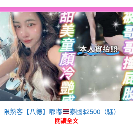
限熟客【八德】嘟嘟
泰國$2500（騷）
閱讀全文