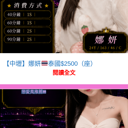
【中壢】娜妍
泰國$2500（座）
閱讀全文