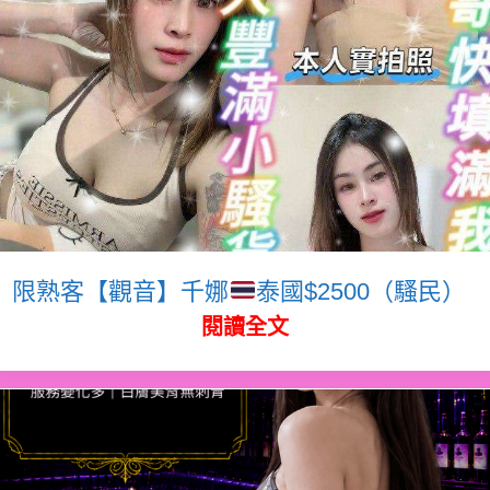
限熟客【觀音】千娜
泰國$2500（騷民）
閱讀全文