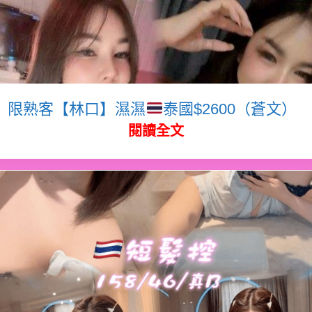
限熟客【林口】濕濕
泰國$2600（蒼文）
閱讀全文