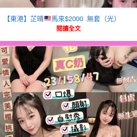
【東港】芷晴
馬來$2000 .無套（光）
閱讀全文