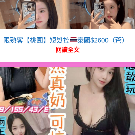
限熟客【桃園】短髮控
泰國$2600（蒼）
閱讀全文