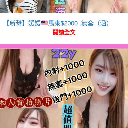
【新營】媛媛
馬來$2000 .無套（涵）
閱讀全文