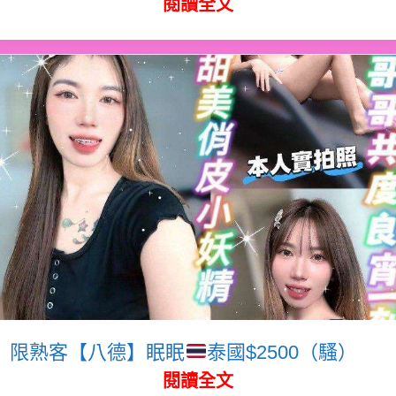
閱讀全文
限熟客【八德】眠眠
泰國$2500（騷）
閱讀全文