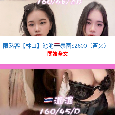
限熟客【林口】池池
泰國$2600（蒼文）
閱讀全文