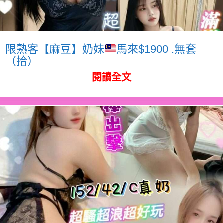
限熟客【麻豆】奶妹
馬來$1900 .無套
（拾）
閱讀全文