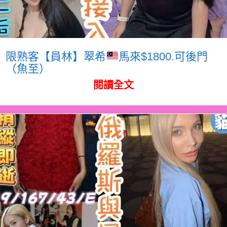
限熟客【員林】翠希
馬來$1800.可後門
（魚至）
閱讀全文