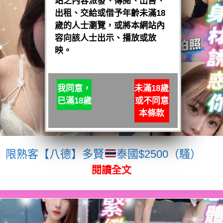
站之內容派發、傳閱、出售、
出租、交給或借予年齡未滿18
歲的人士瀏覽，或將本網站內
容向該人士出示、播放或放
映。
我同意，
未滿18歲
已滿18歲
或不同意
本條款
限熟客【八德】多賢
泰國$2500（騷）
閱讀全文