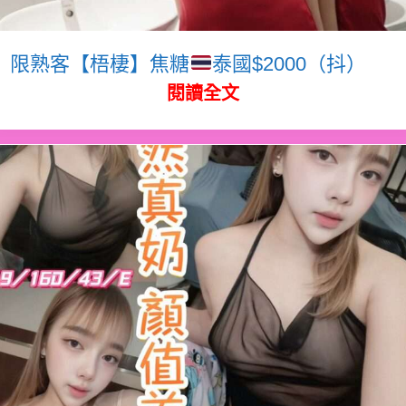
限熟客【梧棲】焦糖
泰國$2000（抖）
閱讀全文