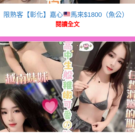
限熟客【彰化】嘉心
馬來$1800（魚公）
閱讀全文