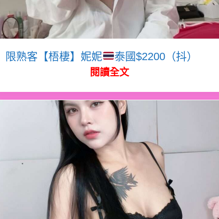
限熟客【梧棲】妮妮
泰國$2200（抖）
閱讀全文