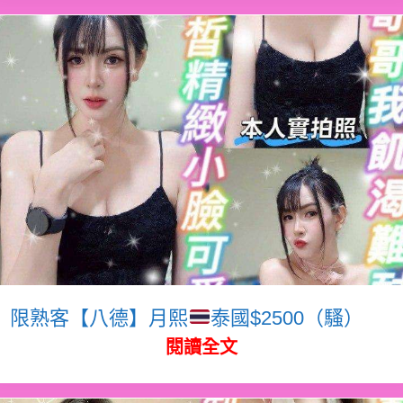
限熟客【八德】月熙
泰國$2500（騷）
閱讀全文