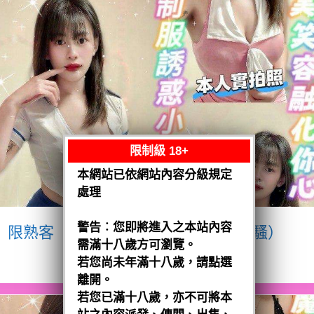
限制級 18+
本網站已依網站內容分級規定
處理
警告︰您即將進入之本站內容
限熟客【八德】宥瑄
泰國$2500（騷）
需滿十八歲方可瀏覽。
閱讀全文
若您尚未年滿十八歲，請點選
離開。
若您已滿十八歲，亦不可將本