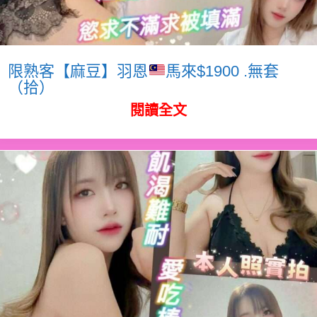
限熟客【麻豆】羽恩
馬來$1900 .無套
（拾）
閱讀全文