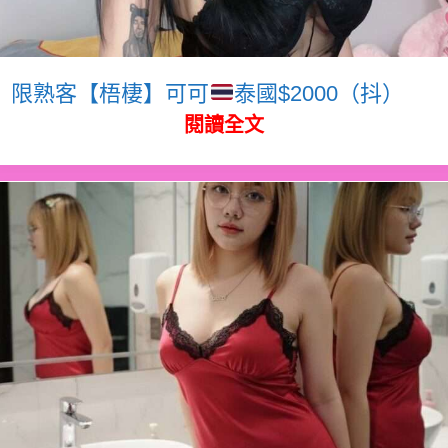
限熟客【梧棲】可可
泰國$2000（抖）
閱讀全文