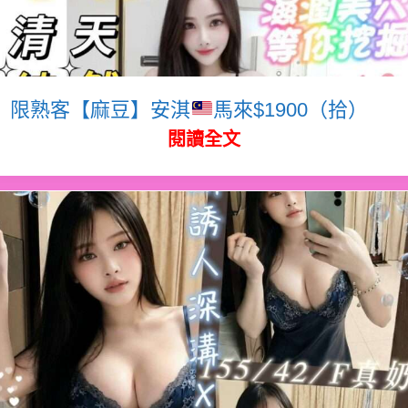
限熟客【麻豆】安淇
馬來$1900（拾）
閱讀全文