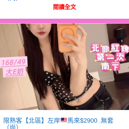
閱讀全文
限熟客【北區】左岸
馬來$2900 .無套
（尚）