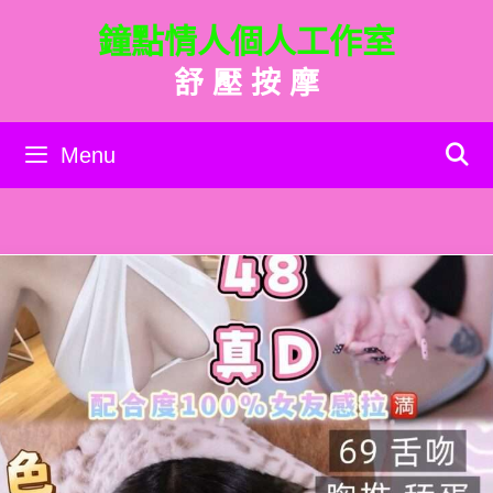
跳
鐘點情人個人工作室
至
主
舒 壓 按 摩
要
內
容
Menu