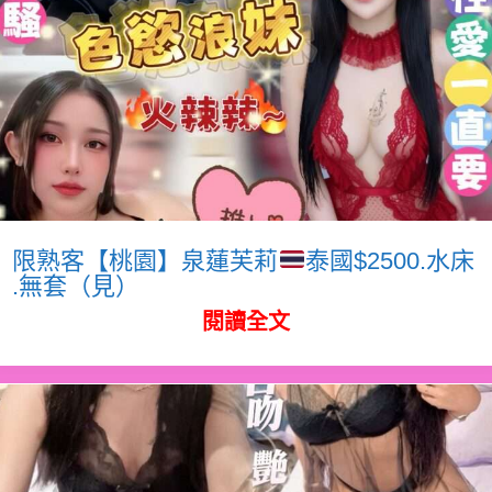
限熟客【桃園】泉蓮芙莉
泰國$2500.水床
.無套（見）
閱讀全文