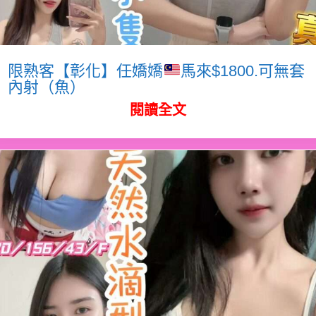
限熟客【彰化】任嬌嬌
馬來$1800.可無套
內射（魚）
閱讀全文