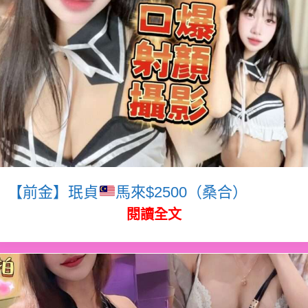
【前金】珉貞
馬來$2500（桑合）
閱讀全文