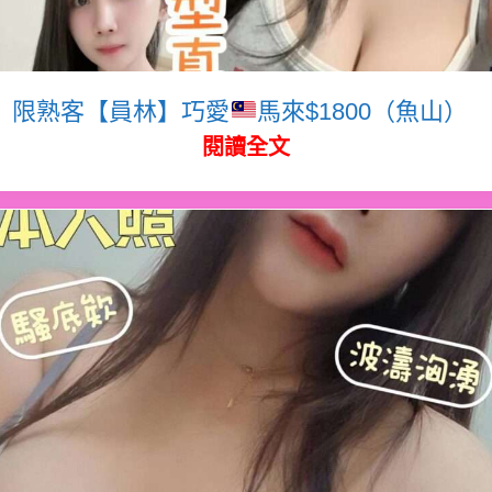
限熟客【員林】巧愛
馬來$1800（魚山）
閱讀全文