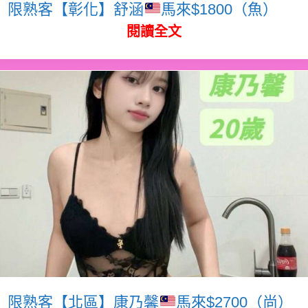
限熟客【彰化】舒涵
馬來$1800（魚）
閱讀全文
限熟客【北區】康乃馨
馬來$2700（尚）