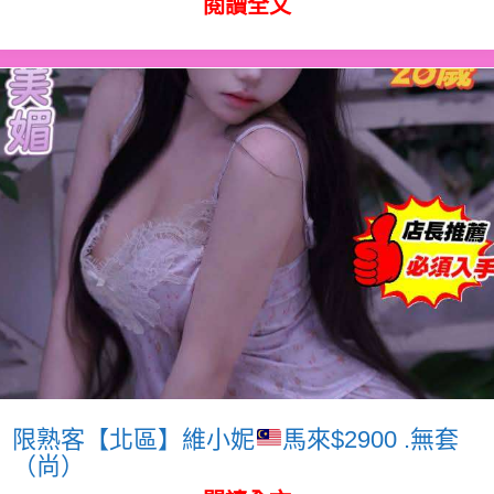
閱讀全文
限熟客【北區】維小妮
馬來$2900 .無套
（尚）