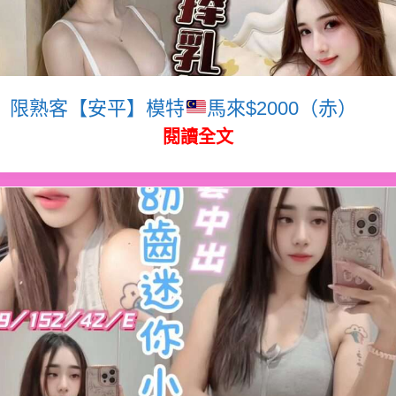
限熟客【安平】模特
馬來$2000（赤）
閱讀全文