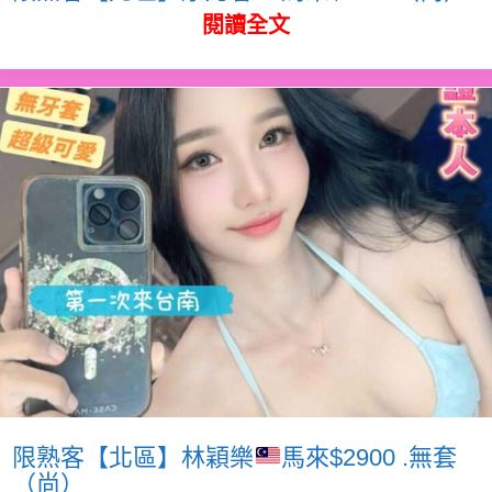
閱讀全文
限熟客【北區】林穎樂
馬來$2900 .無套
（尚）