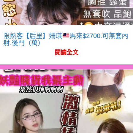
限熟客【后里】姍琪
馬來$2700.可無套內
射.後門（萬）
閱讀全文