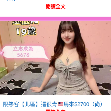
閱讀全文
限熟客【北區】還很青
馬來$2700（尚）