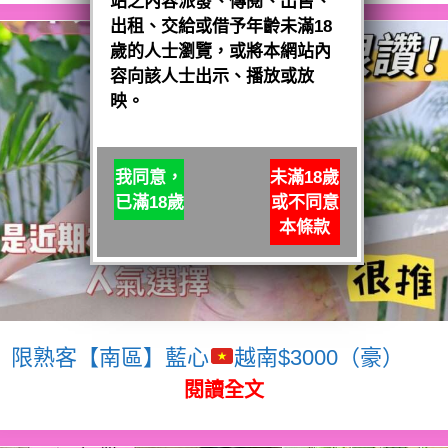
站之內容派發、傳閱、出售、
出租、交給或借予年齡未滿18
歲的人士瀏覽，或將本網站內
容向該人士出示、播放或放
映。
我同意，
未滿18歲
已滿18歲
或不同意
本條款
限熟客【南區】藍心
越南$3000（豪）
閱讀全文