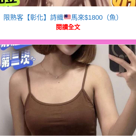
限熟客【彰化】詩織
馬來$1800（魚）
閱讀全文