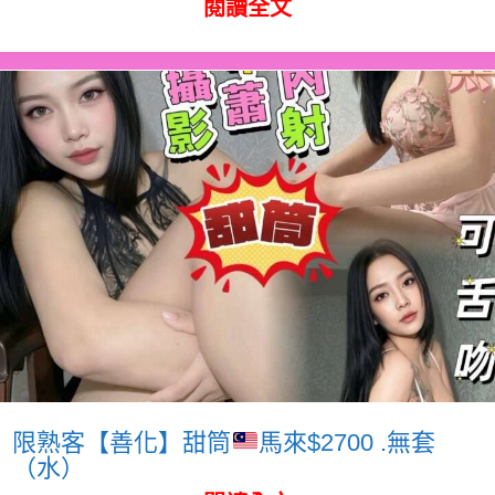
閱讀全文
限熟客【善化】甜筒
馬來$2700 .無套
（水）