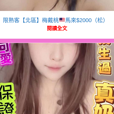
限熟客【北區】梅戴桃
馬來$2000（松）
閱讀全文