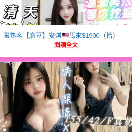
限熟客【麻豆】安淇
馬來$1900（拾）
閱讀全文