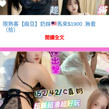
限熟客【麻豆】奶妹
馬來$1900 .無套
（拾）
閱讀全文