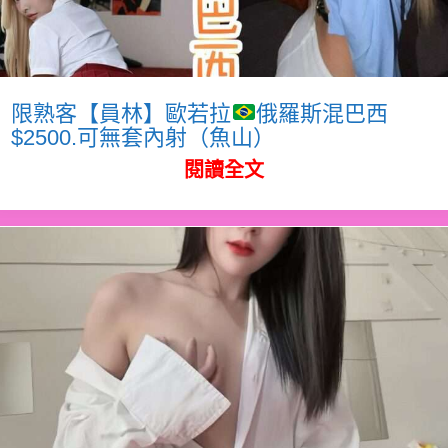
限熟客【員林】歐若拉
俄羅斯混巴西
$2500.可無套內射（魚山）
閱讀全文