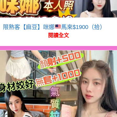
限熟客【麻豆】咪娜
馬來$1900（拾）
閱讀全文