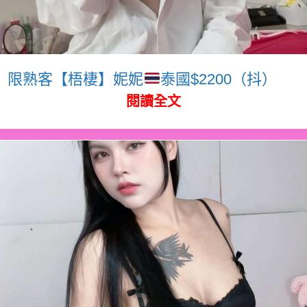
限熟客【梧棲】妮妮
泰國$2200（抖）
閱讀全文