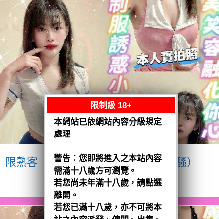
限制級 18+
本網站已依網站內容分級規定
處理
警告︰您即將進入之本站內容
限熟客【八德】宥瑄
泰國$2500（騷）
需滿十八歲方可瀏覽。
閱讀全文
若您尚未年滿十八歲，請點選
離開。
若您已滿十八歲，亦不可將本