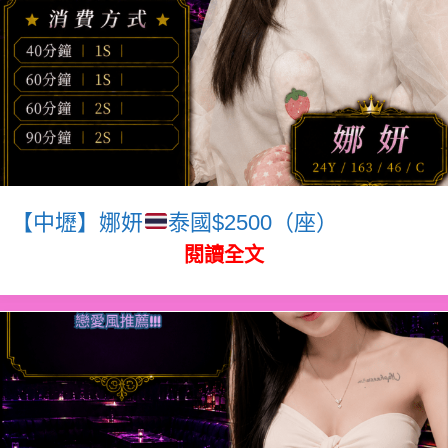
【中壢】娜妍
泰國$2500（座）
閱讀全文