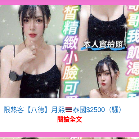
限熟客【八德】月熙
泰國$2500（騷）
閱讀全文