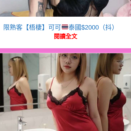
限熟客【梧棲】可可
泰國$2000（抖）
閱讀全文