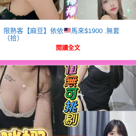
限熟客【麻豆】依依
馬來$1900 .無套
（拾）
閱讀全文