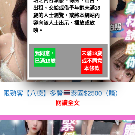
站之內容派發、傳閱、出售、
出租、交給或借予年齡未滿18
歲的人士瀏覽，或將本網站內
容向該人士出示、播放或放
映。
我同意，
未滿18歲
已滿18歲
或不同意
本條款
限熟客【八德】多賢
泰國$2500（騷）
閱讀全文