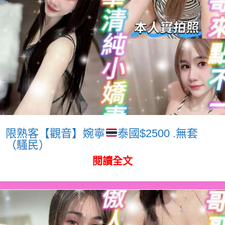
限熟客【觀音】婉寧
泰國$2500 .無套
（騷民）
閱讀全文