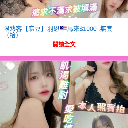
限熟客【麻豆】羽恩
馬來$1900 .無套
（拾）
閱讀全文