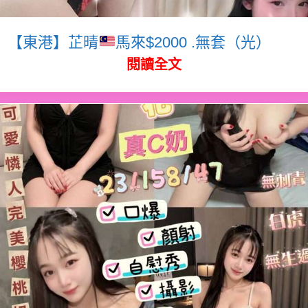
【東港】芷晴
馬來$2000 .無套（光）
閱讀全文