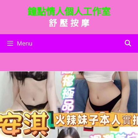
跳
鐘點情人個人工作室
至
主
舒 壓 按 摩
要
內
容
Menu