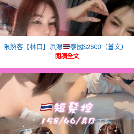
限熟客【林口】濕濕
泰國$2600（蒼文）
閱讀全文