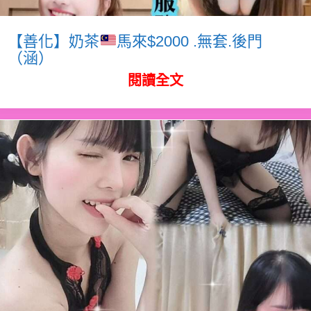
【善化】奶茶
馬來$2000 .無套.後門
（涵）
閱讀全文