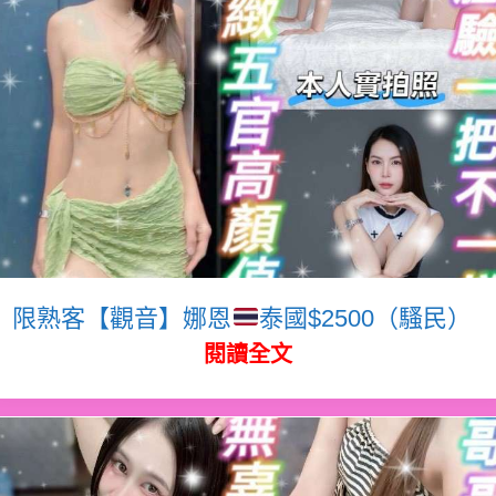
限熟客【觀音】娜恩
泰國$2500（騷民）
閱讀全文