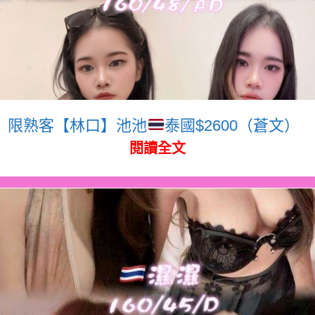
限熟客【林口】池池
泰國$2600（蒼文）
閱讀全文