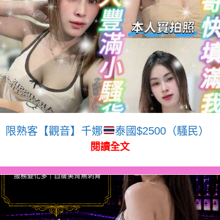
限熟客【觀音】千娜
泰國$2500（騷民）
閱讀全文