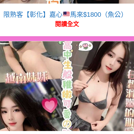
限熟客【彰化】嘉心
馬來$1800（魚公）
閱讀全文