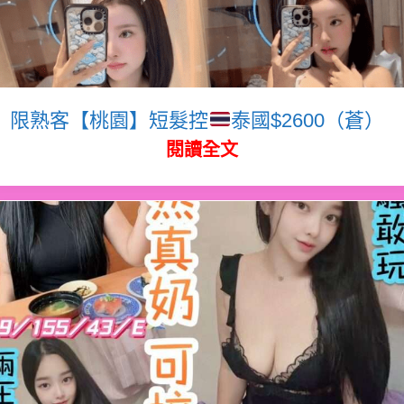
限熟客【桃園】短髮控
泰國$2600（蒼）
閱讀全文