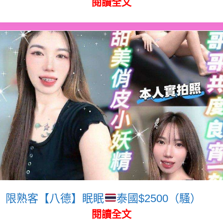
閱讀全文
限熟客【八德】眠眠
泰國$2500（騷）
閱讀全文