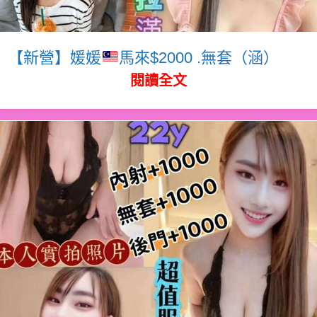
【新營】媛媛
馬來$2000 .無套（涵）
閱讀全文