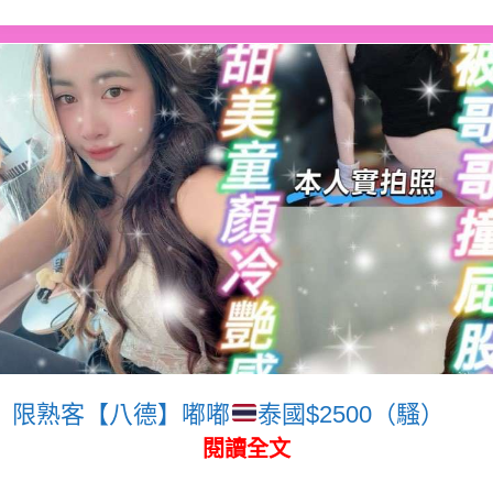
限熟客【八德】嘟嘟
泰國$2500（騷）
閱讀全文