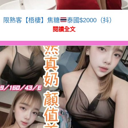
限熟客【梧棲】焦糖
泰國$2000（抖）
閱讀全文