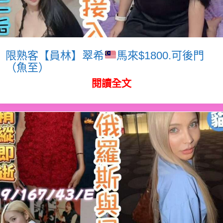
限熟客【員林】翠希
馬來$1800.可後門
（魚至）
閱讀全文